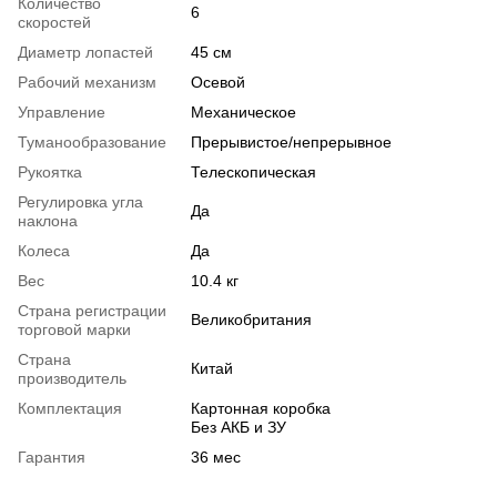
Количество
6
скоростей
Диаметр лопастей
45 см
Рабочий механизм
Осевой
Управление
Механическое
Туманообразование
Прерывистое/непрерывное
Рукоятка
Телескопическая
Регулировка угла
Да
наклона
Колеса
Да
Вес
10.4 кг
Страна регистрации
Великобритания
торговой марки
Страна
Китай
производитель
Комплектация
Картонная коробка
Без АКБ и ЗУ
Гарантия
36 мес