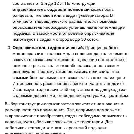
составляет от 3 л до 12 л. По конструкции
опрыскиватель садовый помповый
может быть
ранцевый, плечевой или в виде пульверизатора. В
отличие от гидравлического распылителя, помповый
опрыскиватель необходимо устанавливать на землю для
подкачки. В зависимости от объема опрыскивателя
используют в садах и огородах до 30 соток.
Опрыскиватель гидравлический.
Принцип работы
можно сравнить с насосом для велосипеда, только вместо
воздуха он закачивает жидкость. Давление нагнетается с
помощью рычага только в колбе насоса, а не в самом
резервуаре. Поэтому такие опрыскиватели считаются
самыми безопасными, что также сказывается на их цене.
Интенсивность распыления зависит от частоты подкачек.
Используют гидравлический опрыскиватель для ухода за
садовыми деревьями, огородными культурами, цветником.
Выбор конструкции опрыскивателя зависит от назначения и
регулярности его применения. Так, например помповые и
гидравлические приобретают, когда необходимо опрыскивать
деревья, кусты, большие засаженные территории. Для
небольших теплиц и комнатных растений подходит
опрыскиватель-пульверизатор.