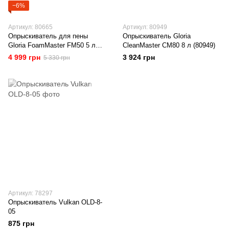
−6%
Артикул: 80665
Артикул: 80949
Опрыскиватель для пены
Опрыскиватель Gloria
Gloria FoamMaster FM50 5 л
CleanMaster CM80 8 л (80949)
(80665)
4 999 грн
3 924 грн
5 330 грн
Артикул: 78297
Опрыскиватель Vulkan OLD-8-
05
875 грн