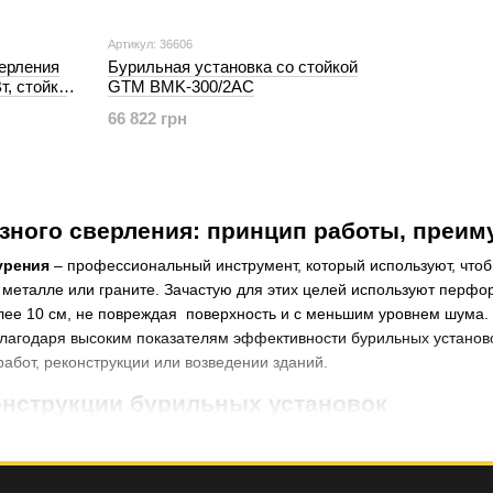
Артикул: 36606
верления
Бурильная установка со стойкой
т, стойка
GTM BMK-300/2AC
66 822 грн
зного сверления: принцип работы, преи
бурения
– профессиональный инструмент, который используют, что
, металле или граните. Зачастую для этих целей используют перф
ее 10 см, не повреждая поверхность и с меньшим уровнем шума. У
Благодаря высоким показателям эффективности бурильных установо
абот, реконструкции или возведении зданий.
онструкции бурильных установок
го бурения
функционирует за счет мощного двигателя (чаще всег