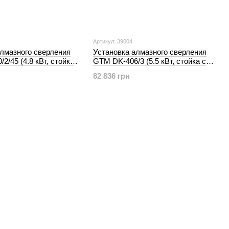
Артикул: 39004
алмазного сверления
Установка алмазного сверления
2/45 (4.8 кВт, стойка
GTM DK-406/3 (5.5 кВт, стойка с
 (38908)
наклоном) (39004)
82 836 грн