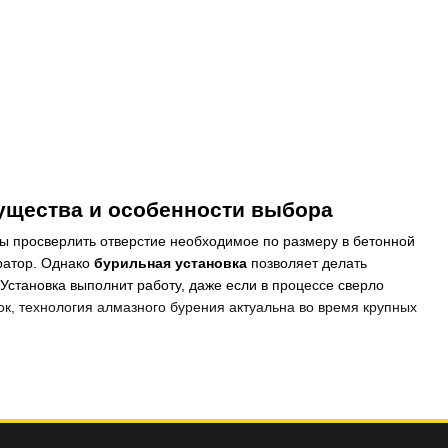
мущества и особенности выбора
бы просверлить отверстие необходимое по размеру в бетонной
оратор. Однако
бурильная установка
позволяет делать
становка выполнит работу, даже если в процессе сверло
к, технология алмазного бурения актуальна во время крупных
о электрического, но бывают модели работающим на