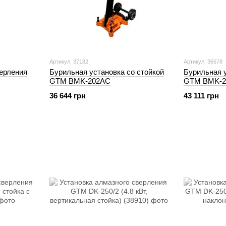
Артикул: 37182
Артикул: 36578
верления
Бурильная установка со стойкой
Бурильная у
GTM BMK-202AC
GTM BMK-2
8912)
36 644 грн
43 111 грн