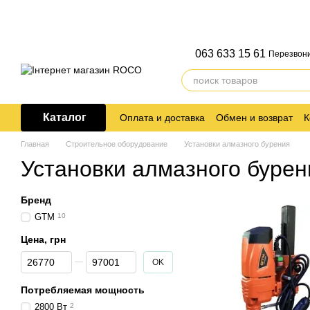
Перейти к основному контенту
063 633 15 61
Перезвони
Каталог
Оплата и доставка
Обмен и возврат
К
Главная
Строительное оборудование
Установки алмазного бурения
Установки алмазного бурен
Бренд
GTM
10
Цена, грн
От Цена, грн
До Цена, грн
OK
Потребляемая мощность
2800 Вт
2