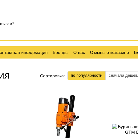
ть вам?
онтактная информация
Бренды
О нас
Отзывы о магазине
Б
ия
по популярности
сначала дешев
Сортировка: