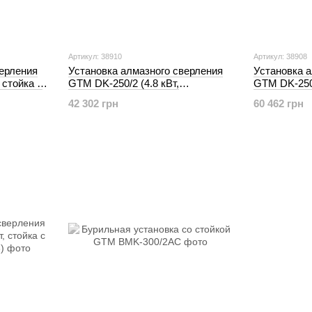
Артикул: 38910
Артикул: 38908
верления
Установка алмазного сверления
Установка 
 стойка с
GTM DK-250/2 (4.8 кВт,
GTM DK-250/
вертикальная стойка) (38910)
с наклоном)
42 302 грн
60 462 грн