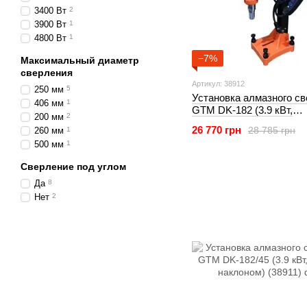
3400 Вт
2
3900 Вт
1
4800 Вт
1
−7%
Максимальный диаметр
сверления
Артикул: 38912
250 мм
5
Установка алмазного с
406 мм
1
GTM DK-182 (3.9 кВт,
200 мм
2
вертикальная стойка) (3
26 770 грн
28 785 грн
260 мм
1
500 мм
1
Сверление под углом
Да
8
Нет
2