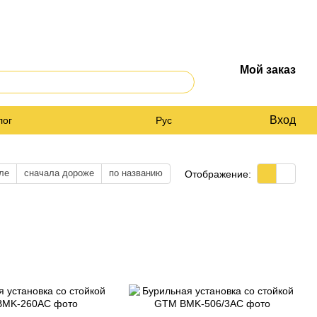
Мой заказ
Вход
лог
Рус
ле
сначала дороже
по названию
Отображение: