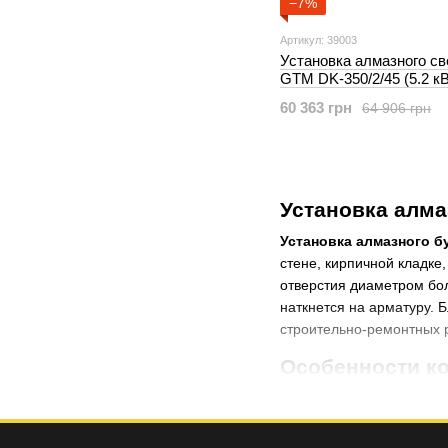
−7%
Артикул: 39003
Установка алмазного с
GTM DK-350/2/45 (5.2 кВ
с наклоном 45°) (39003)
60 363 грн
64 906 грн
Установка алма
Установка алмазного 
стене, кирпичной кладке
отверстия диаметром бол
наткнется на арматуру. 
строительно-ремонтных р
Особенности к
Установка для алмазно