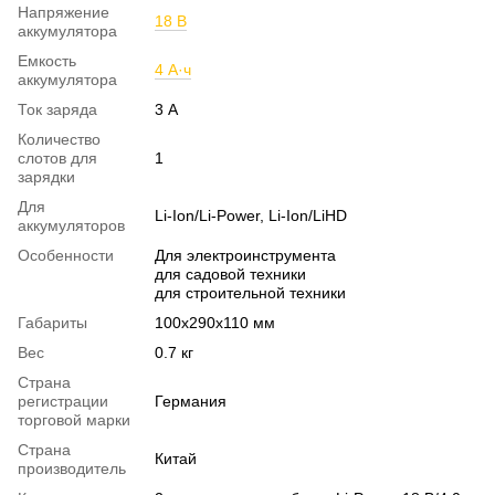
Напряжение
18 В
аккумулятора
Емкость
4 А·ч
аккумулятора
Ток заряда
3 А
Количество
слотов для
1
зарядки
Для
Li-Ion/Li-Power, Li-Ion/LiHD
аккумуляторов
Особенности
Для электроинструмента
для садовой техники
для строительной техники
Габариты
100x290х110 мм
Вес
0.7 кг
Страна
регистрации
Германия
торговой марки
Страна
Китай
производитель