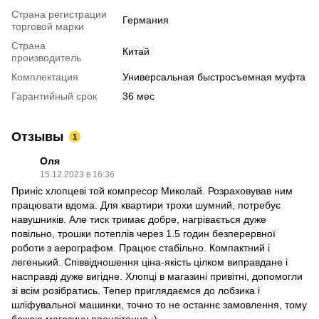
Страна регистрации
Германия
торговой марки
Страна
Китай
производитель
Комплектация
Универсальная быстросъемная муфта
Гарантийный срок
36 мес
Отзывы
1
Оля
15.12.2023 в 16:36
Приніс хлопцеві той компресор Миколай. Розраховував ним
працювати вдома. Для квартири трохи шумний, потребує
навушників. Але тиск тримає добре, нагрівається дуже
повільно, трошки потеплів через 1.5 годин безперервної
роботи з аерографом. Працює стабільно. Компактний і
легенький. Співвідношення ціна-якість цілком виправдане і
насправді дуже вигідне. Хлопці в магазині привітні, допомогли
зі всім розібратись. Тепер приглядаємся до лобзика і
шліфувальної машинки, точно то не останнє замовлення, тому