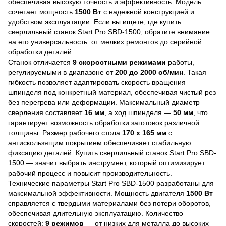
обеспечивая высокую точность и эффективность. Модель
сочетает мощность
1500 Вт
с надежной конструкцией и
удобством эксплуатации. Если вы ищете, где купить
сверлильный станок Start Pro SBD-1500, обратите внимание
на его универсальность: от мелких ремонтов до серийной
обработки деталей.
Станок отличается
9 скоростными режимами
работы,
регулируемыми в диапазоне от
200 до 2000 об/мин
. Такая
гибкость позволяет адаптировать скорость вращения
шпинделя под конкретный материал, обеспечивая чистый рез
без перегрева или деформации. Максимальный диаметр
сверления составляет
16 мм
, а ход шпинделя —
50 мм
, что
гарантирует возможность обработки заготовок различной
толщины. Размер рабочего стола
170 x 165 мм
с
антискользящим покрытием обеспечивает стабильную
фиксацию деталей. Купить сверлильный станок Start Pro SBD-
1500 — значит выбрать инструмент, который оптимизирует
рабочий процесс и повысит производительность.
Технические параметры Start Pro SBD-1500 разработаны для
максимальной эффективности. Мощность двигателя
1500 Вт
справляется с твердыми материалами без потери оборотов,
обеспечивая длительную эксплуатацию. Количество
скоростей:
9 режимов
— от низких для металла до высоких