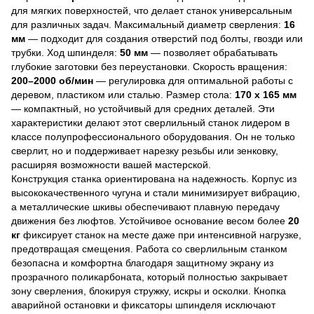
для мягких поверхностей, что делает станок универсальным
для различных задач. Максимальный диаметр сверления:
16
мм
— подходит для создания отверстий под болты, гвозди или
трубки. Ход шпинделя:
50 мм
— позволяет обрабатывать
глубокие заготовки без переустановки. Скорость вращения:
200–2000 об/мин
— регулировка для оптимальной работы с
деревом, пластиком или сталью. Размер стола:
170 x 165 мм
— компактный, но устойчивый для средних деталей. Эти
характеристики делают этот сверлильный станок лидером в
классе полупрофессионального оборудования. Он не только
сверлит, но и поддерживает нарезку резьбы или зенковку,
расширяя возможности вашей мастерской.
Конструкция станка ориентирована на надежность. Корпус из
высококачественного чугуна и стали минимизирует вибрацию,
а металлические шкивы обеспечивают плавную передачу
движения без люфтов. Устойчивое основание весом более
20
кг
фиксирует станок на месте даже при интенсивной нагрузке,
предотвращая смещения. Работа со сверлильным станком
безопасна и комфортна благодаря защитному экрану из
прозрачного поликарбоната, который полностью закрывает
зону сверления, блокируя стружку, искры и осколки. Кнопка
аварийной остановки и фиксаторы шпинделя исключают