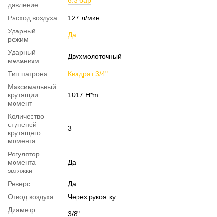
6.3 бар
давление
Расход воздуха
127 л/мин
Ударный
Да
режим
Ударный
Двухмолоточный
механизм
Тип патрона
Квадрат 3/4"
Максимальный
крутящий
1017 H*m
момент
Количество
ступеней
3
крутящего
момента
Регулятор
момента
Да
затяжки
Реверс
Да
Отвод воздуха
Через рукоятку
Диаметр
3/8"