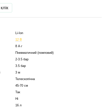
 клік
Li-Ion
12 В
8 А·г
Пневматичний (помповий)
2-3.5 бар
3.5 бар
і
3 м
Телескопічна
45-70 см
Так
Ні
16 л