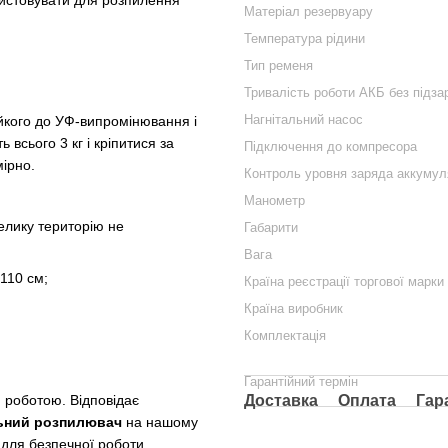
Матеріал резервуару
Температура рідини
Тип ременя
Тривалість роботи АКБ без підза
Нагнітальний насос
ійкого до УФ-випромінювання і
всього 3 кг і кріпитися за
Підключення до компресора
мірно.
Контроль уровня заряда аккумул
Манометр
елику територію не
Габарити
Вага
110 см;
Країна реєстрації торгової марки
Країна виробник
Комплектація
Гарантійний термін
 роботою. Відповідає
Доставка
Оплата
Гар
ьний розпилювач
на нашому
 для безпечної роботи.