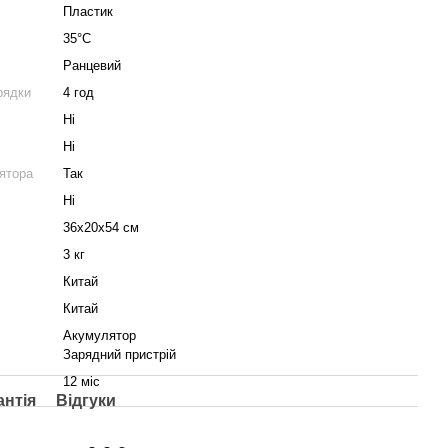
Пластик
35°C
Ранцевий
рядки
4 год
Ні
Ні
ятора
Так
Ні
36х20х54 см
3 кг
Китай
Китай
Акумулятор
Зарядний пристрій
12 міс
антія
Відгуки