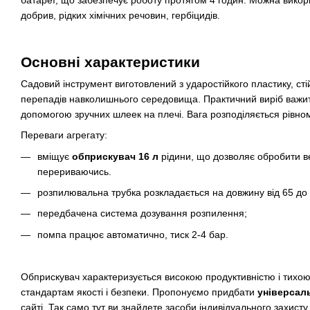
добрив, рідких хімічних речовин, гербіцидів.
Основні характеристики
Садовий інструмент виготовлений з ударостійкого пластику, ст
перепадів навколишнього середовища. Практичний виріб важить 
допомогою зручних шлеек на плечі. Вага розподіляється рівно
Переваги агрегату:
вміщує
обприскувач 16 л
рідини, що дозволяє обробити в
перериваючись.
розпилювальна трубка розкладається на довжину від 65 до 
передбачена система дозування розпилення;
помпа працює автоматично, тиск 2-4 бар.
Обприскувач характеризується високою продуктивністю і тихою
стандартам якості і безпеки. Пропонуємо придбати
універсал
сайті. Так само тут ви знайдете засоби індивідуального захисту