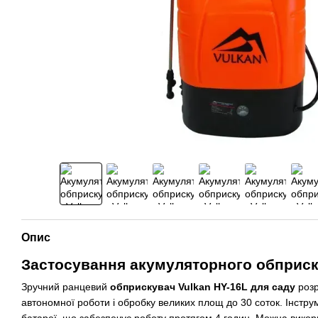
Опис
Застосування акумуляторного обприс
Зручний ранцевий
обприскувач Vulkan HY-16L для саду
розр
автономної роботи і обробку великих площ до 30 соток. Інстр
батареї, що забезпечує роботу протягом 4 годин. Можна вико