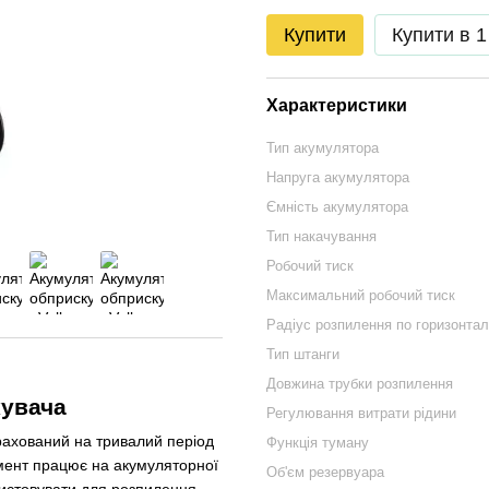
Купити
Купити в 1
Характеристики
Тип акумулятора
Напруга акумулятора
Ємність акумулятора
Тип накачування
Робочий тиск
Максимальний робочий тиск
Радіус розпилення по горизонтал
Тип штанги
Довжина трубки розпилення
кувача
Регулювання витрати рідини
ахований на тривалий період
Функція туману
умент працює на акумуляторної
Об'єм резервуара
ристовувати для розпилення