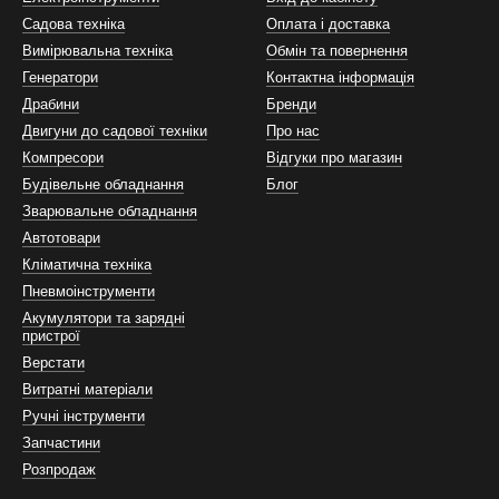
Садова техніка
Оплата і доставка
Вимірювальна техніка
Обмін та повернення
Генератори
Контактна інформація
Драбини
Бренди
Двигуни до садової техніки
Про нас
Компресори
Відгуки про магазин
Будівельне обладнання
Блог
Зварювальне обладнання
Автотовари
Кліматична техніка
Пневмоінструменти
Акумулятори та зарядні
пристрої
Верстати
Витратні матеріали
Ручні інструменти
Запчастини
Розпродаж