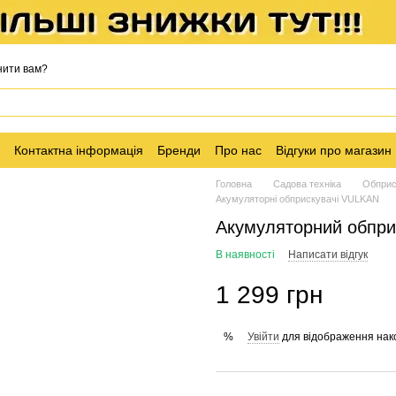
нити вам?
Контактна інформація
Бренди
Про нас
Відгуки про магазин
Головна
Садова техніка
Обприс
Акумуляторні обприскувачі VULKAN
Акумуляторний обпри
В наявності
Написати відгук
1 299 грн
Увійти
для відображення нак
%