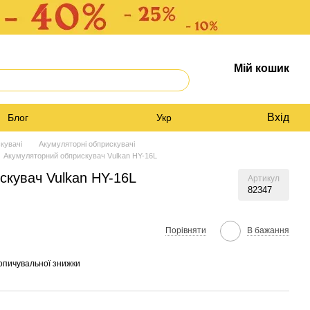
Мій кошик
Вхід
Блог
Укр
кувачі
Акумуляторні обприскувачі
Акумуляторний обприскувач Vulkan HY-16L
скувач Vulkan HY-16L
Артикул
82347
Порівняти
В бажання
опичувальної знижки