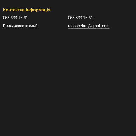
Контактна інформація
них матеріалів. У роботах можуть бути використані:
063 633 15 61
063 633 15 61
rocopochta@gmail.com
Передзвонити вам?