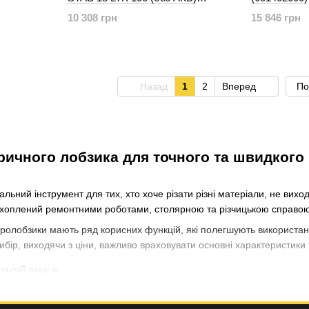
(601003840)
10 308 грн
15 846 грн
Назад
1
2
Вперед
По
ричного лобзика для точного та швидкого 
альний інструмент для тих, хто хоче різати різні матеріали, не вихо
ахоплений ремонтними роботами, столярною та різчицькою справою
ролобзики мають ряд корисних функцій, які полегшують використанн
ибір, виходячи з ціни, важливо враховувати основні характеристики 
олобзика
ій витвір мистецтва серед ручних пилок, він оснащений електромот