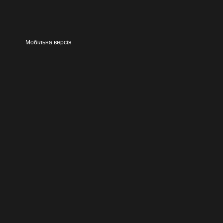
рахунок своєї легкості та
За допомогою електролобз
Деревина, пластмаса, 
Мобільна версія
Пінопласт, оргскло та
вирізка круглих отворі
Створення отворів різ
Конструктивні особл