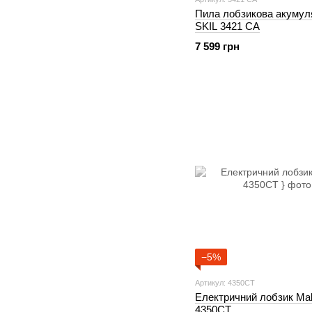
Пила лобзикова акумул
SKIL 3421 CA
7 599 грн
−5%
Артикул: 4350CT
Електричний лобзик Mak
4350CT