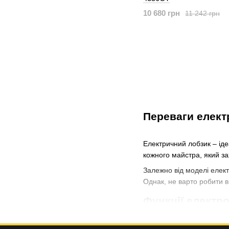
10 680 грн
11 242 грн
Переваги елект
Електричний лобзик – іде
кожного майстра, який з
Залежно від моделі елект
Однак, не варто робити в
Функції електр
Цей інструмент – справжн