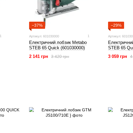
−37%
−29%
1
1
Артикул: 601030000
Артикул: 60103
Електричний лобзик Metabo
Електрични
STEB 65 Quick (601030000)
STEB 65 Qui
2 141 грн
3 059 грн
3 420 грн
4