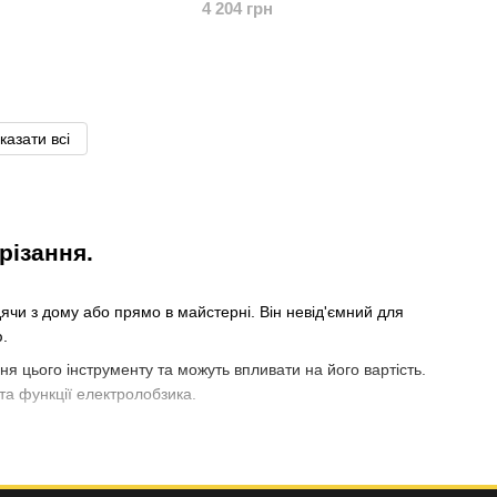
4 204 грн
казати всі
різання.
дячи з дому або прямо в майстерні. Він невід'ємний для
.
я цього інструменту та можуть впливати на його вартість.
та функції електролобзика.
ором, який забезпечує швидке та акуратне виконання робіт за