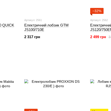
−32%
Артикул: 2561
Артикул: 2562
00 QUICK
Електричний лобзик GTM
Електрични
JS100/710E
JS120/750
2 317 грн
2 499 грн
3