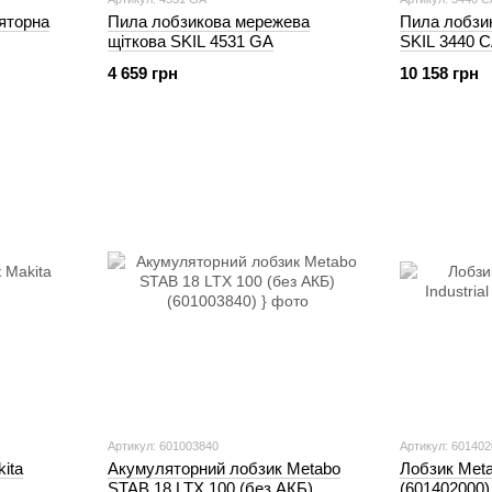
яторна
Пила лобзикова мережева
Пила лобзи
щіткова SKIL 4531 GA
SKIL 3440 
4 659 грн
10 158 грн
Артикул: 601003840
Артикул: 60140
ita
Акумуляторний лобзик Metabo
Лобзик Meta
STAB 18 LTX 100 (без АКБ)
(601402000)