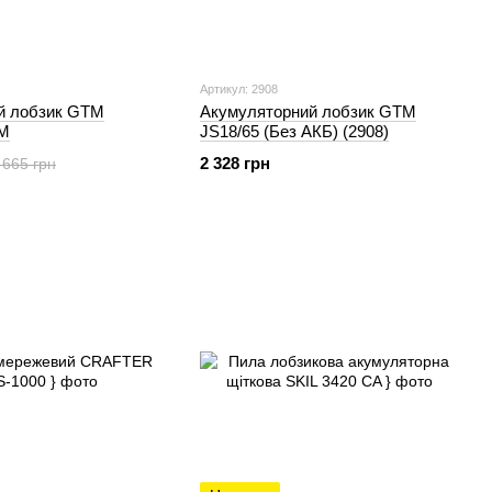
Артикул: 2908
й лобзик GTM
Акумуляторний лобзик GTM
EM
JS18/65 (Без АКБ) (2908)
2 328 грн
 665 грн