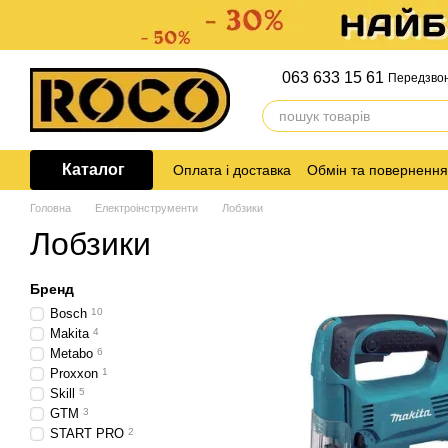
Перейти до основного контенту
063 633 15 61
Передзво
Каталог
Оплата і доставка
Обмін та повернення
Головна
Електроінструменти
Лобзики
Лобзики
Бренд
Bosch
10
Makita
4
Metabo
6
Proxxon
1
Skill
5
GTM
3
START PRO
2