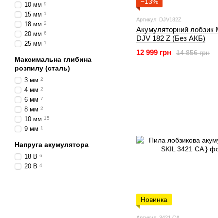
−13%
10 мм
9
15 мм
1
Артикул: DJV182Z
18 мм
2
Акумуляторний лобзик 
20 мм
6
DJV 182 Z (Без АКБ)
25 мм
1
12 999 грн
14 856 грн
Максимальна глибина
розпилу (сталь)
3 мм
2
4 мм
2
6 мм
7
8 мм
2
10 мм
15
9 мм
1
Напруга акумулятора
18 В
6
20 В
4
Новинка
Артикул: 3421 CA