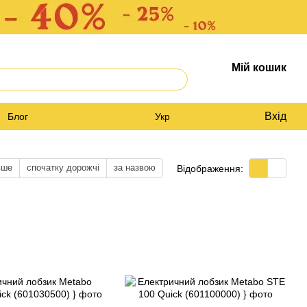
Мій кошик
Вхід
Блог
Укр
вше
спочатку дорожчі
за назвою
Відображення: