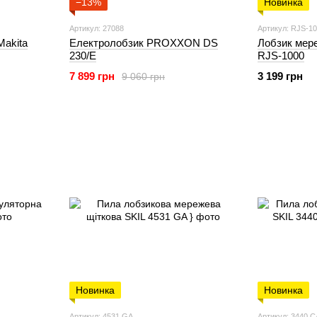
−13%
Новинка
Артикул: 27088
Артикул: RJS-1
Makita
Електролобзик PROXXON DS
Лобзик ме
230/E
RJS-1000
7 899 грн
3 199 грн
9 060 грн
Новинка
Новинка
Артикул: 4531 GA
Артикул: 3440 