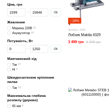
Ціна, грн
Від Ціна, грн
До Ціна, грн
ОК
−18%
Живлення
Мережа 220В
22
Артикул: 4329
Акумулятор
10
Лобзик Makita 4329
Потужність, Вт
3 499 грн
4 249 грн
Від Потужність, Вт
До Потужність, Вт
ОК
Маятниковий хід
Так
27
Ні
4
Швидкозатискне кріплення
пилки
Так
12
Максимальна глибина
розпилу (дерево)
65 мм
8