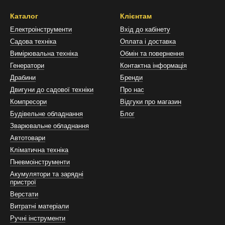
 компактності.
Каталог
Клієнтам
ика можна виконувати поздовжнє, поперечне та фігурне різання різ
Електроінструменти
Вхід до кабінету
гіпсокартон, метал, ламінат та плитка;
Садова техніка
Оплата і доставка
Вимірювальна техніка
Обмін та повернення
 інші матеріали;
Генератори
Контактна інформація
в різного діаметра;
Драбини
Бренди
ної форми та розмірів.
Двигуни до садової техніки
Про нас
Компресори
Відгуки про магазин
ивості електролобзика
Будівельне обладнання
Блог
Зварювальне обладнання
Автотовари
Кліматична техніка
Пневмоінструменти
Акумулятори та зарядні
пристрої
Верстати
Витратні матеріали
Ручні інструменти