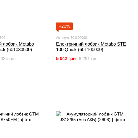
−20%
0500
Артикул: 601100000
й лобзик Metabo
Електричний лобзик Metabo STE
ck (601030500)
100 Quick (601100000)
5 042 грн
 334 грн
6 291 грн