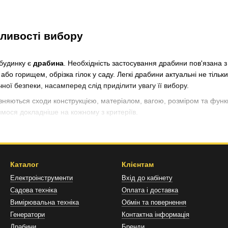
бливості вибору
 будинку є
драбина
. Необхідність застосування драбини пов'язана з
горищем, обрізка гілок у саду. Легкі драбини актуальні не тільки в 
ної безпеки, насамперед слід приділити увагу її вибору.
різняються сходи конструкцією, матеріалом, вагою, розміром та фун
мося докладніше на кожному з критеріїв.
Каталог
Клієнтам
 саду, будинку або роботи, то він відрізняється конструкційними ос
Електроінструменти
Вхід до кабінету
Садова техніка
Оплата і доставка
абини, яка прикладається до опори під нахилом. Такі сходи досить 
Вимірювальна техніка
Обмін та повернення
 легкі, відрізняються невеликою ціною та тривалим терміном служби
Генератори
Контактна інформація
Драбини
Бренди