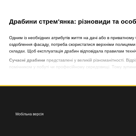
Драбини стрем'янка: різновиди та осо
Одним із необхідних атрибутів життя на дачі або в приватному
оздоблення фасаду, потреба скористатися верхніми полицями або 
складах. Щоб експлуатація драбин відповідала правилам техніч
Сучасні драбини
представлені у великій різноманітності. Від
помічником у побуті чи професійному середовищі. Тому зупини
Вибираємо драбини по конструкції
Враховуючи, що
стрем'янки
- це універсальний інструмент для
види:
Мобільна версія
Прикладні
. Одностороння драбина – це класична модель др
двосекційна чи телескопічна. Приставні сходи мобільні та
використанні.