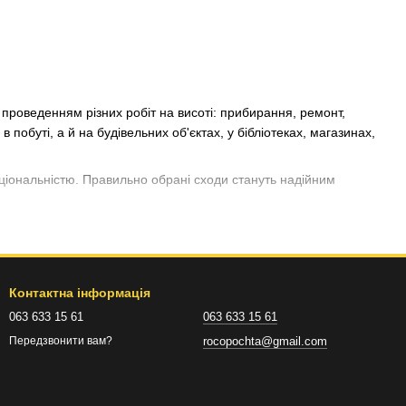
 проведенням різних робіт на висоті: прибирання, ремонт,
побуті, а й на будівельних об'єктах, у бібліотеках, магазинах,
кціональністю. Правильно обрані сходи стануть надійним
Контактна інформація
обливостями. За цією ознакою можна розділити сходи на такі
063 633 15 61
063 633 15 61
rocopochta@gmail.com
Передзвонити вам?
стійкі та комфортні в роботі. Може бути односекційна,
. Однак найпростіша драбинка не завжди буває зручною у