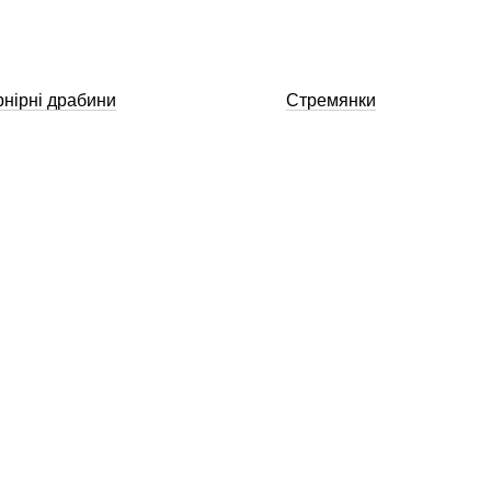
нірні драбини
Стремянки