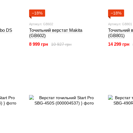
−18%
−18%
Артикул: GB602
Артикул: GB801
abo DS
Точильний верстат Makita
Точильний в
(GB602)
(GB801)
8 999 грн
14 299 грн
10 927 грн