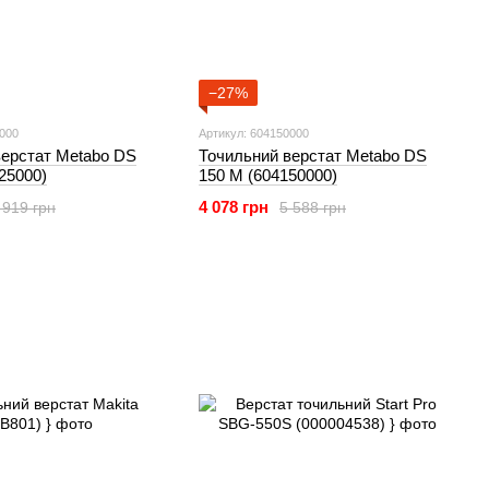
−27%
5000
Артикул: 604150000
верстат Metabo DS
Точильний верстат Metabo DS
25000)
150 M (604150000)
4 078 грн
 919 грн
5 588 грн