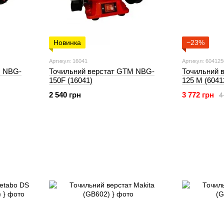
Новинка
−23%
Артикул: 16041
Артикул: 60412
M NBG-
Точильний верстат GTM NBG-
Точильний 
150F (16041)
125 M (6041
2 540 грн
3 772 грн
4