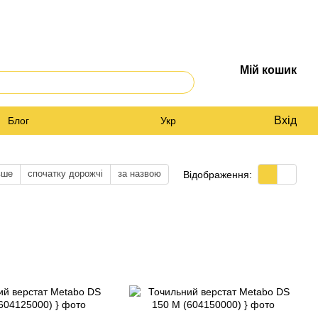
Мій кошик
Вхід
Блог
Укр
вше
спочатку дорожчі
за назвою
Відображення: