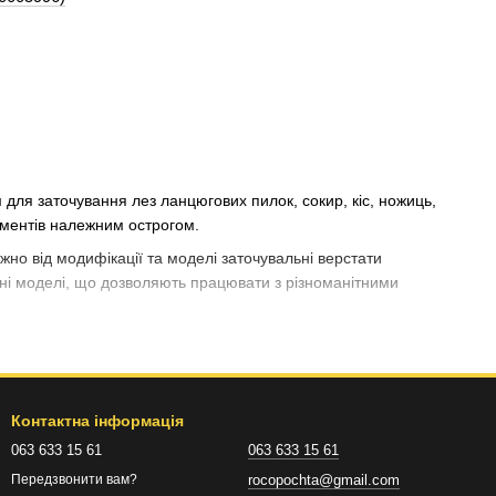
для заточування лез ланцюгових пилок, сокир, кіс, ножиць,
рументів належним острогом.
но від модифікації та моделі заточувальні верстати
ні моделі, що дозволяють працювати з різноманітними
Контактна інформація
, а також зручність в експлуатації для осіб без
063 633 15 61
063 633 15 61
rocopochta@gmail.com
Передзвонити вам?