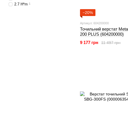
2.7 H*m
1
−20%
Артикул: 604200000
Точильний верстат Met
200 PLUS (604200000)
9 177 грн
11 497 грн