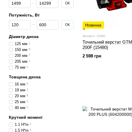
Від Ціна, грн
До Ціна, грн
ОК
Потужність, Вт
Від Потужність, Вт
До Потужність, Вт
ОК
Новинка
Діаметр диска
Артикул: 15480
Точильний верстат GT
125 мм
1
200F (15480)
150 мм
9
200 мм
7
2 598 грн
205 мм
1
75 мм
1
Товщина диска
16 мм
4
19 мм
1
20 мм
8
25 мм
1
40 мм
1
Крутний момент
1.1 H*m
1
1.5 H*m
1