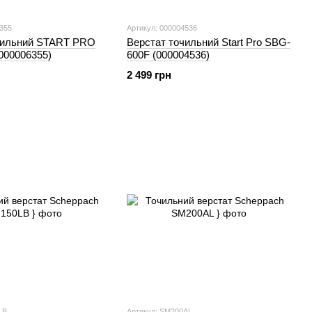
6355
Артикул: 000004536
чильний START PRO
Верстат точильний Start Pro SBG-
000006355)
600F (000004536)
2 499 грн
LВ
Артикул: SM200AL