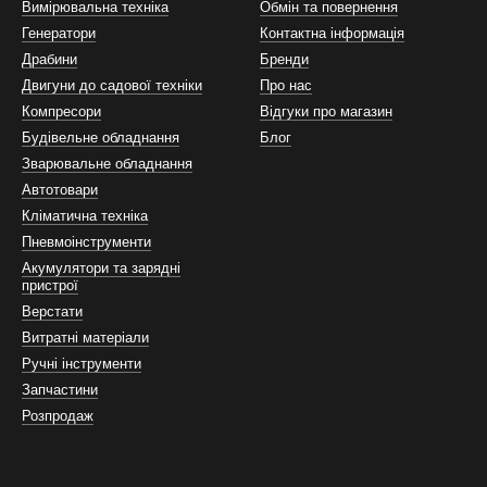
конструкцію верстата перед придбанням. Так, заточне обладнання 
Вимірювальна техніка
Обмін та повернення
-полірувальним.
Генератори
Контактна інформація
Драбини
Бренди
і двома абразивними дисками різної зернистості та потужним двигу
езпеки та є простими та надійними у використанні.
Двигуни до садової техніки
Про нас
Компресори
Відгуки про магазин
ь із двома абразивними дисками, проте розташовуються вони кожен п
Будівельне обладнання
Блог
збереженням холодності металу предмета обробки.
Зварювальне обладнання
астиком та металами необхідно застосування моделей зі шліфувально
Автотовари
анітній зернистості стрічок. Таким чином, швидко вдасться усунути н
Кліматична техніка
 верстати застосовуються для остаточного оздоблення та поліруван
Пневмоінструменти
ть диск, покритий шкірою або спеціальним матеріалом і повільно 
Акумулятори та зарядні
пристрої
ся використання захисних окулярів у процесі експлуатації будь-яко
Верстати
Витратні матеріали
Ручні інструменти
Запчастини
Розпродаж