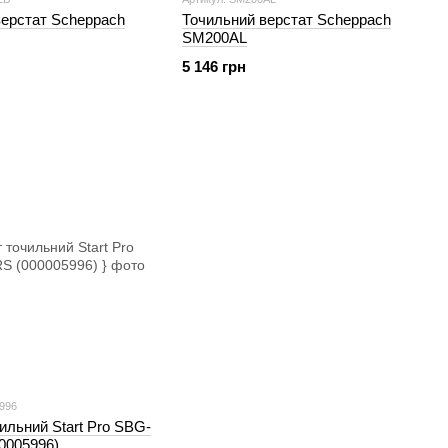
верстат Scheppach
Точильний верстат Scheppach
SM200AL
5 146 грн
5996
ильний Start Pro SBG-
0005996)