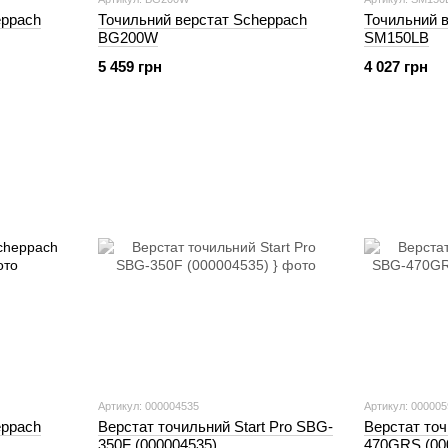
eppach
Точильний верстат Scheppach
Точильний 
BG200W
SM150LВ
5 459 грн
4 027 грн
Артикул: 000004535
Артикул: 00000
eppach
Верстат точильний Start Pro SBG-
Верстат точ
350F (000004535)
470GRS (00