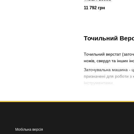
11 792 грн
Точильний Верс
Точильний верстат (зато
ножів, свердл та інших і
Заточувальна машина - це
призначені для роботи з
інструментами.
Але як здійснити вибір т
Верстат точиль
Будова заточувального ве
спеціалізованих навичок.
Мобільна версія