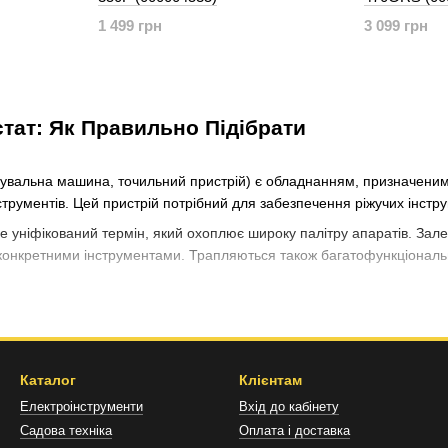
1 499 грн
3 099 грн
тат: Як Правильно Підібрати
чувальна машина, точильний пристрій) є обладнанням, призначеним 
нструментів. Цей пристрій потрібний для забезпечення ріжучих інст
 уніфікований термін, який охоплює широку палітру апаратів. Залеж
 конкретними інструментами. Трапляються також багатофункціональ
а придбати відповідний заточувальний верстат? Розберемо далі.
ний: Основні Види
Каталог
Клієнтам
рстата безпосередньо визначає, які інструменти він зможе обробляти
Електроінструменти
Вхід до кабінету
Садова техніка
Оплата і доставка