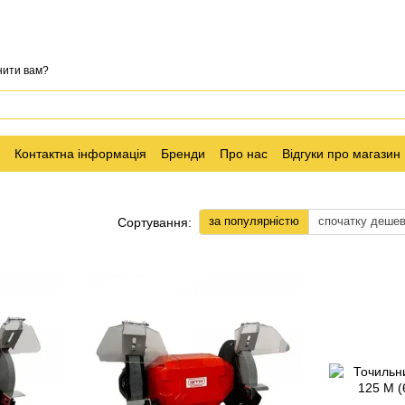
нити вам?
Контактна інформація
Бренди
Про нас
Відгуки про магазин
за популярністю
спочатку деше
Сортування: