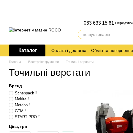
Перейти до основного контенту
063 633 15 61
Передзво
Каталог
Оплата і доставка
Обмін та повернення
Головна
Електроінструменти
Точильні верстати
Точильні верстати
Бренд
Scheppach
5
Makita
2
Metabo
3
GTM
2
START PRO
7
Ціна, грн