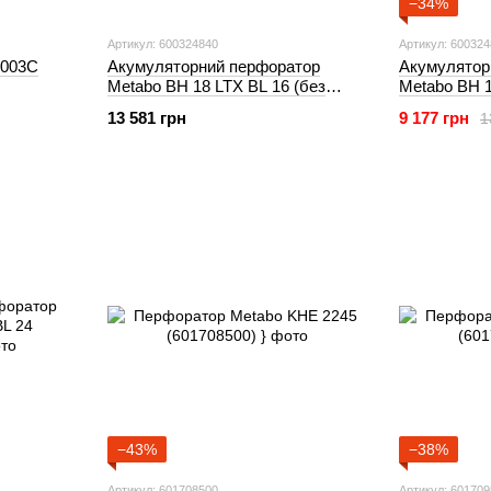
−34%
Артикул: 600324840
Артикул: 60032
4003C
Акумуляторний перфоратор
Акумулятор
Metabo BH 18 LTX BL 16 (без
Metabo BH 1
АКБ) (600324840)
АКБ) (60032
13 581 грн
9 177 грн
1
−43%
−38%
Артикул: 601708500
Артикул: 60170