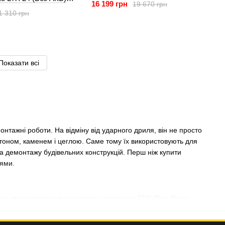
16 199 грн
19 670 грн
1 310 грн
Показати всі
нтажні роботи. На відміну від ударного дриля, він не просто
тоном, каменем і цеглою. Саме тому їх використовують для
та демонтажу будівельних конструкцій. Перш ніж купити
тями.
дань використовуються моделі з патроном SDS-Plus. Вони
дання кабелів та інших поширених робіт.
увагу на перфоратор SDS Max. Такі моделі розраховані на