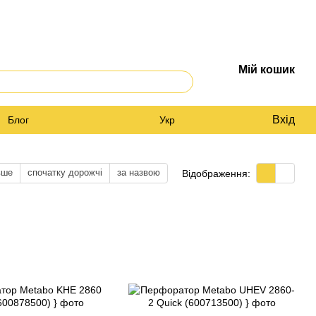
Мій кошик
Вхід
Блог
Укр
вше
спочатку дорожчі
за назвою
Відображення: