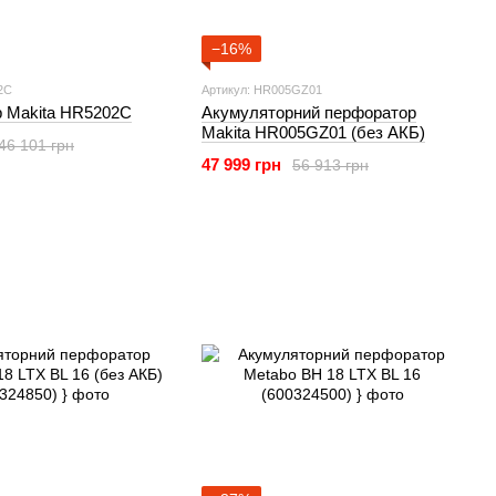
−16%
2C
Артикул: HR005GZ01
 Makita HR5202C
Акумуляторний перфоратор
Makita HR005GZ01 (без АКБ)
46 101 грн
47 999 грн
56 913 грн