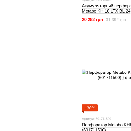
Акумуляторний перфор
Metabo KH 18 LTX BL 24
(601713800)
20 282 грн
31 392 грн
−36%
Артикул: 601711500
Перфоратор Metabo KH
(601711500)