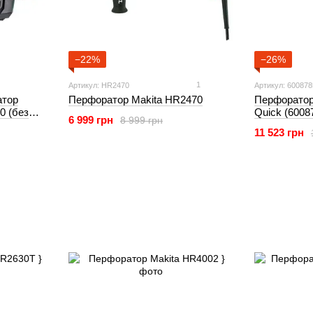
−22%
−26%
1
Артикул: HR2470
Артикул: 60087
атор
Перфоратор Makita HR2470
Перфоратор
0 (без
Quick (6008
6 999 грн
8 999 грн
11 523 грн