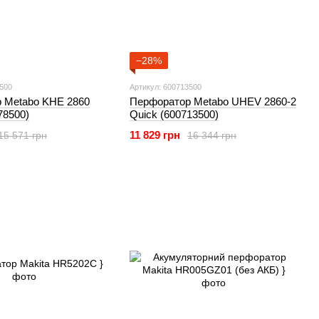
−28%
8500
Артикул: 600713500
 Metabo KHE 2860
Перфоратор Metabo UHEV 2860-2
78500)
Quick (600713500)
11 829 грн
15 571 грн
16 344 грн