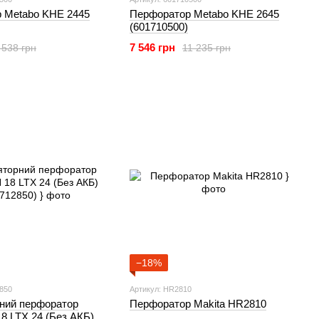
 Metabo KHE 2445
Перфоратор Metabo KHE 2645
(601710500)
7 546 грн
 538 грн
11 235 грн
−18%
2850
Артикул: HR2810
ний перфоратор
Перфоратор Makita HR2810
8 LTX 24 (Без АКБ)