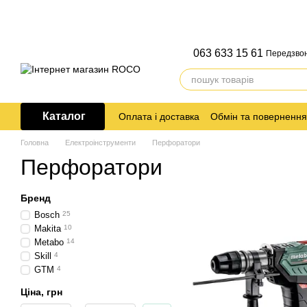
Перейти до основного контенту
063 633 15 61
Передзво
Каталог
Оплата і доставка
Обмін та повернення
Головна
Електроінструменти
Перфоратори
Перфоратори
Бренд
Bosch
25
Makita
10
Metabo
14
Skill
4
GTM
4
Ціна, грн