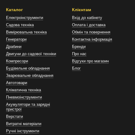
и та зубилами, забезпечують вищу продуктивність і краще справляю
Каталог
Клієнтам
ть перфоратора?
Електроінструменти
Вхід до кабінету
Садова техніка
Оплата і доставка
його варто обирати, відштовхуючись від задач, які ви хочете викону
Вимірювальна техніка
Обмін та повернення
Генератори
Контактна інформація
та менш потужний добре підходить для домашнього використання, п
Драбини
Бренди
в під кріплення. Він має невелику вагу.
Двигуни до садової техніки
Про нас
тю від 1000 до 1500 Вт вважаються універсальним рішенням для май
Компресори
Відгуки про магазин
ншими твердими матеріалами значно швидше, витримують регулярні
Будівельне обладнання
Блог
Зварювальне обладнання
ді потужний перфоратор, то варто звернути увагу на моделі від 150
Автотовари
, прокладання комунікацій та свердління отворів значного діаметра.
Кліматична техніка
Пневмоінструменти
 частоту ударів і швидкість обертання шпинделя. Менеджери мага
еби.
Акумулятори та зарядні
пристрої
Верстати
Витратні матеріали
Ручні інструменти