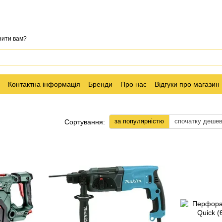
нити вам?
Контактна інформація
Бренди
Про нас
Відгуки про магазин
за популярністю
спочатку деше
Сортування: