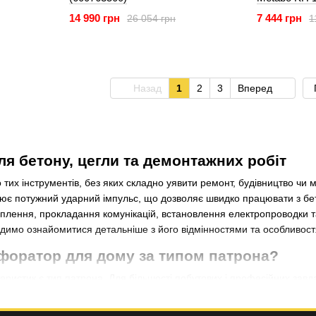
(601712850)
14 990 грн
7 444 грн
26 054 грн
1
Назад
1
2
3
Вперед
я бетону, цегли та демонтажних робіт
их інструментів, без яких складно уявити ремонт, будівництво чи мо
рює потужний ударний імпульс, що дозволяє швидко працювати з бе
ріплення, прокладання комунікацій, встановлення електропроводки 
имо ознайомитися детальніше з його відмінностями та особливос
форатор для дому за типом патрона?
еристик є тип патрона. Для більшості побутових і професійних зав
ндиціонерів, електромонтажних робіт, встановлення меблів, прокла
бен для інтенсивного навантаження або демонтажу, варто звернути 