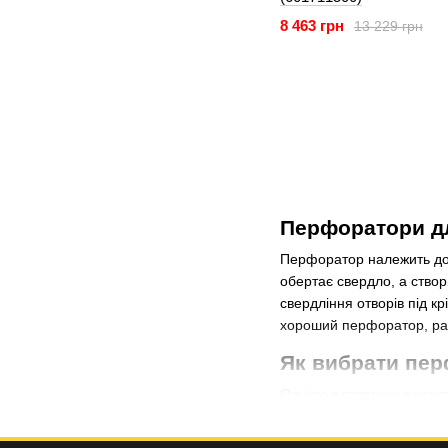
8 463 грн
13 229 грн
Перфоратори дл
Перфоратор належить до т
обертає свердло, а ство
свердління отворів під к
хороший перфоратор, рад
Як вибрати пер
Однією з головних характ
підходять для монтажу ко
Якщо ж інструмент потрі