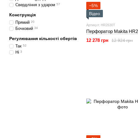
Свердління з ударом
57
−5%
Відео
Конструкція
Прямий
20
Артикул: HR2630T
Бочковий
34
Перфоратор Makita HR
Регулювання кількості обертів
12 278 грн
12 924 грн
Так
52
Ні
3