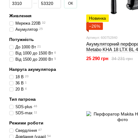
Від Ціна, грн
До Ціна, грн
ОК
Живлення
Новинка
Мережа 220В
32
−26%
Акумулятор
25
Артикул: 600752840
Потужність
Акумуляторний перфор
До 1000 Вт
21
Metabo KHA 18 LTX BL 4
Від 1000 до 1500 Вт
6
АКБ) (600752840)
25 290 грн
34 231 грн
Від 1500 до 2000 Вт
5
Напруга акумулятора
18 В
20
36 В
1
20 В
4
Тип патрона
SDS-plus
46
SDS-max
11
Режими роботи
Свердління
47
Довбання (удар)
54