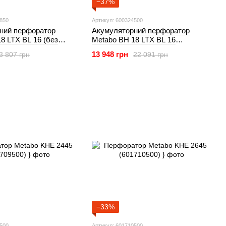
−37%
4850
Артикул: 600324500
ний перфоратор
Акумуляторний перфоратор
8 LTX BL 16 (без
Metabo BH 18 LTX BL 16
4850)
(600324500)
13 948 грн
3 807 грн
22 091 грн
−33%
9500
Артикул: 601710500