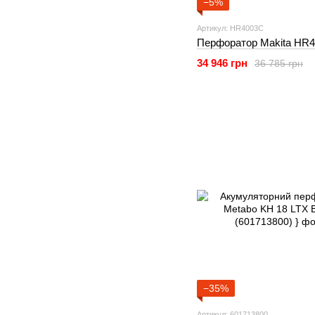
−5%
Артикул: HR4003C
Перфоратор Makita HR
34 946 грн
36 785 грн
−35%
Артикул: 601713800