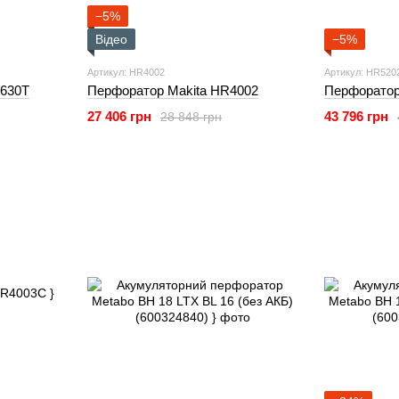
−5%
Відео
−5%
Артикул: HR4002
Артикул: HR520
2630T
Перфоратор Makita HR4002
Перфоратор
27 406 грн
43 796 грн
28 848 грн