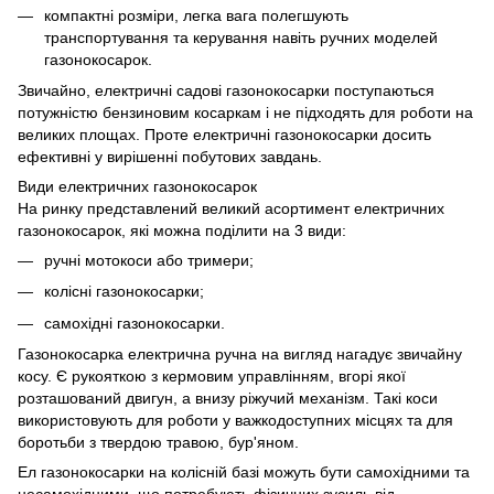
компактні розміри, легка вага полегшують
транспортування та керування навіть ручних моделей
газонокосарок.
Звичайно, електричні садові газонокосарки поступаються
потужністю бензиновим косаркам і не підходять для роботи на
великих площах. Проте електричні газонокосарки досить
ефективні у вирішенні побутових завдань.
Види електричних газонокосарок
На ринку представлений великий асортимент електричних
газонокосарок, які можна поділити на 3 види:
ручні мотокоси або тримери;
колісні газонокосарки;
самохідні газонокосарки.
Газонокосарка електрична ручна на вигляд нагадує звичайну
косу. Є рукояткою з кермовим управлінням, вгорі якої
розташований двигун, а внизу ріжучий механізм. Такі коси
використовують для роботи у важкодоступних місцях та для
боротьби з твердою травою, бур'яном.
Ел газонокосарки на колісній базі можуть бути самохідними та