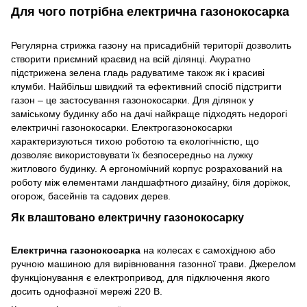
Для чого потрібна електрична газонокосарка
Регулярна стрижка газону на присадибній території дозволить
створити приємний краєвид на всій ділянці. Акуратно
підстрижена зелена гладь радуватиме також як і красиві
клумби. Найбільш швидкий та ефективний спосіб підстригти
газон – це застосування газонокосарки. Для ділянок у
заміському будинку або на дачі найкраще підходять недорогі
електричні газонокосарки. Електрогазонокосарки
характеризуються тихою роботою та екологічністю, що
дозволяє використовувати їх безпосередньо на лужку
житлового будинку. А ергономічний корпус розрахований на
роботу між елементами ландшафтного дизайну, біля доріжок,
огорож, басейнів та садових дерев.
Як влаштовано електричну газонокосарку
Електрична газонокосарка
на колесах є самохідною або
ручною машиною для вирівнювання газонної трави. Джерелом
функціонування є електропривод, для підключення якого
досить однофазної мережі 220 В.