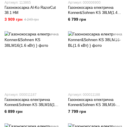
Артикул: 113865
Артикул: 000006900
Газонокосарка Al-Ko RazorCut
Газонокосарка електрична
38.1 HM
Konner&Sohnen KS 38LM(1.4
кВт)
3 909 грн
6 799 грн
4 249 грн
Артикул: 000011187
Артикул: 000011188
Газонокосарка електрична
Газонокосарка електрична
Konner&Sohnen KS 38LM16(1.6
Konner&Sohnen KS 38LM16-
кВт)
BL(1.6 кВт)
6 899 грн
7 799 грн