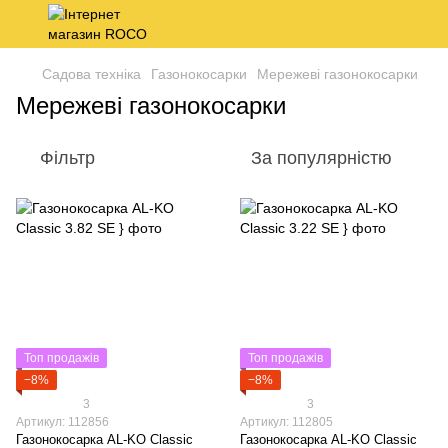
Садова техніка
Газонокосарки
Мережеві газонокосарки
Мережеві газонокосарки
Фільтр
За популярністю
Топ продажів
Топ продажів
−8%
−8%
3
3
Артикул: 112856
Артикул: 112805
Газонокосарка AL-KO Classic
Газонокосарка AL-KO Classic