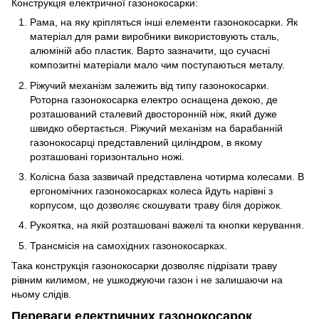
Конструкція електричної газонокосарки:
Рама, на яку кріпляться інші елементи газонокосарки. Як
матеріал для рами виробники використовують сталь,
алюміній або пластик. Варто зазначити, що сучасні
композитні матеріали мало чим поступаються металу.
Ріжучий механізм залежить від типу газонокосарки.
Роторна газонокосарка електро оснащена декою, де
розташований сталевий двосторонній ніж, який дуже
швидко обертається. Ріжучий механізм на барабанній
газонокосарці представлений циліндром, в якому
розташовані горизонтально ножі.
Колісна база зазвичай представлена чотирма колесами. В
ергономічних газонокосарках колеса йдуть нарівні з
корпусом, що дозволяє скошувати траву біля доріжок.
Рукоятка, на якій розташовані важелі та кнопки керування.
Трансмісія на самохідних газонокосарках.
Така конструкція газонокосарки дозволяє підрізати траву
рівним килимом, не ушкоджуючи газон і не залишаючи на
ньому слідів.
Переваги електричних газонокосарок