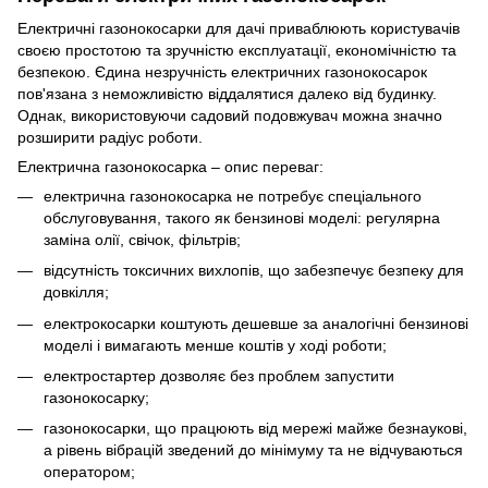
Електричні газонокосарки для дачі приваблюють користувачів
своєю простотою та зручністю експлуатації, економічністю та
безпекою. Єдина незручність електричних газонокосарок
пов'язана з неможливістю віддалятися далеко від будинку.
Однак, використовуючи садовий подовжувач можна значно
розширити радіус роботи.
Електрична газонокосарка – опис переваг:
електрична газонокосарка не потребує спеціального
обслуговування, такого як бензинові моделі: регулярна
заміна олії, свічок, фільтрів;
відсутність токсичних вихлопів, що забезпечує безпеку для
довкілля;
електрокосарки коштують дешевше за аналогічні бензинові
моделі і вимагають менше коштів у ході роботи;
електростартер дозволяє без проблем запустити
газонокосарку;
газонокосарки, що працюють від мережі майже безнаукові,
а рівень вібрацій зведений до мінімуму та не відчуваються
оператором;