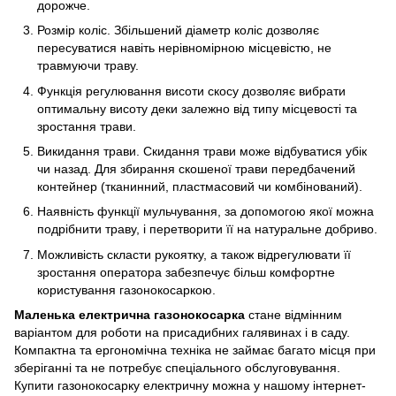
дорожче.
Розмір коліс. Збільшений діаметр коліс дозволяє
пересуватися навіть нерівномірною місцевістю, не
травмуючи траву.
Функція регулювання висоти скосу дозволяє вибрати
оптимальну висоту деки залежно від типу місцевості та
зростання трави.
Викидання трави. Скидання трави може відбуватися убік
чи назад. Для збирання скошеної трави передбачений
контейнер (тканинний, пластмасовий чи комбінований).
Наявність функції мульчування, за допомогою якої можна
подрібнити траву, і перетворити її на натуральне добриво.
Можливість скласти рукоятку, а також відрегулювати її
зростання оператора забезпечує більш комфортне
користування газонокосаркою.
Маленька електрична газонокосарка
стане відмінним
варіантом для роботи на присадибних галявинах і в саду.
Компактна та ергономічна техніка не займає багато місця при
зберіганні та не потребує спеціального обслуговування.
Купити газонокосарку електричну можна у нашому інтернет-