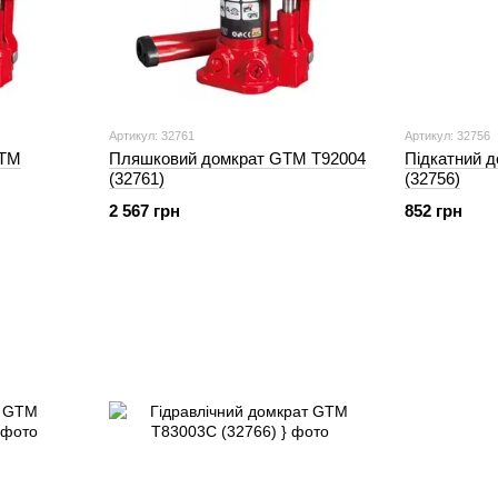
Артикул: 32761
Артикул: 32756
GTM
Пляшковий домкрат GTM Т92004
Підкатний 
(32761)
(32756)
2 567 грн
852 грн