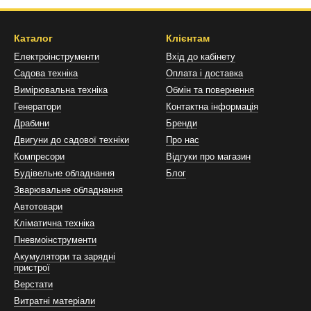
 автомобіля
: Підібраний домкрат повинен відповідати максимальн
омфортних ремонтних робіт.
Каталог
Клієнтам
 Низькоякісні домкрати можуть завдати шкоди транспортному засобу,
Електроінструменти
Вхід до кабінету
ням кузова або шин.
Садова техніка
Оплата і доставка
ія часу
: Якісний домкрат має бути зручним у використанні, що за
Вимірювальна техніка
Обмін та повернення
Генератори
Контактна інформація
ададуть всю необхідну інформацію, щоб допомогти вам підібрати ід
Драбини
Бренди
ропонувати привабливі ціни та високу якість обслуговування.
Двигуни до садової техніки
Про нас
Компресори
Відгуки про магазин
омкрат чи підкатний домкрат?
Будівельне обладнання
Блог
лі домкратів, кожна з яких має унікальні особливості:
Зварювальне обладнання
ь лідируючі позиції завдяки своїй потужності та зручності використан
Автотовари
Кліматична техніка
Ідеальні для компактних автомобілів, прості та надійні у використан
Пневмоінструменти
 потреби.
Акумулятори та зарядні
пристрої
дмінно підходить для використання в автосервісі, є зручністю та лег
Верстати
ки:
Необхідні для надійної підтримки авто під час робіт, що дають
Витратні матеріали