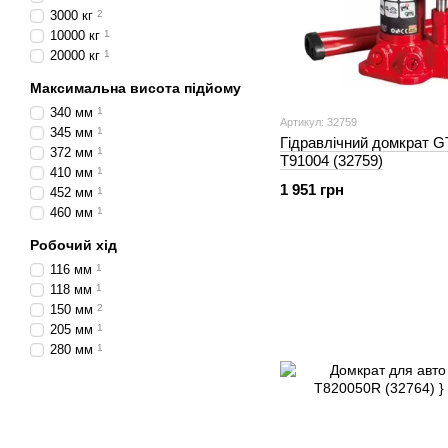
3000 кг
2
10000 кг
1
20000 кг
1
Максимальна висота підйому
340 мм
1
Артикул: 32759
345 мм
1
Гідравлічний домкрат 
372 мм
1
Т91004 (32759)
410 мм
1
1 951 грн
452 мм
1
460 мм
1
Робочий хід
116 мм
1
118 мм
1
150 мм
2
205 мм
1
280 мм
1