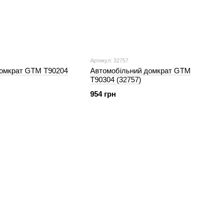
Артикул: 32757
домкрат GTM Т90204
Автомобільний домкрат GTM
Т90304 (32757)
954 грн