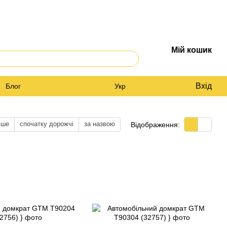
Мій кошик
Вхід
Блог
Укр
вше
спочатку дорожчі
за назвою
Відображення: