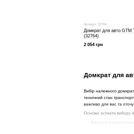
Артикул: 32764
Домкрат для авто GTM
(32764)
2 054 грн
Домкрат для ав
Вибір належного домкрат
технічний стан транспорт
важливо для вас та оточ
Основні аспекти вибору я
Безпека використан
не тільки до пошкодж