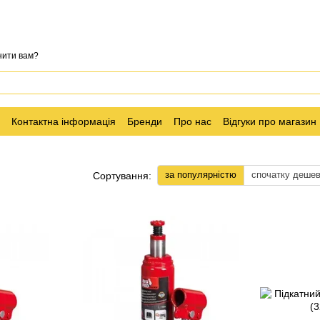
нити вам?
Контактна інформація
Бренди
Про нас
Відгуки про магазин
за популярністю
спочатку деше
Сортування: