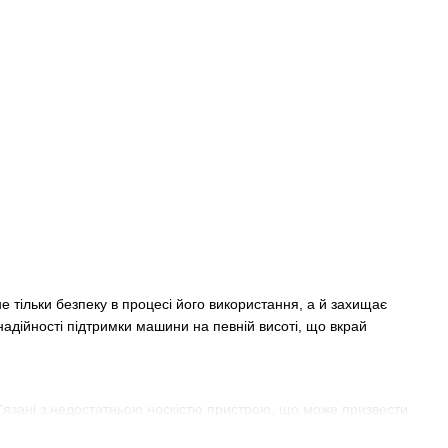
 тільки безпеку в процесі його використання, а й захищає
надійності підтримки машини на певній висоті, що вкрай
в'язані з недостатньою носкістю пристрою, що може призвести