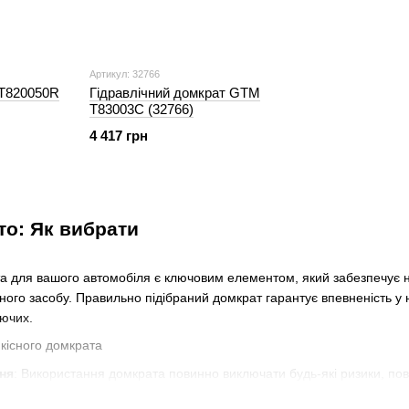
Артикул: 32766
 T820050R
Гідравлічний домкрат GTM
T83003C (32766)
4 417 грн
то: Як вибрати
а для вашого автомобіля є ключовим елементом, який забезпечує не
ного засобу. Правильно підібраний домкрат гарантує впевненість у 
уючих.
кісного домкрата
ня
: Використання домкрата повинно виключати будь-які ризики, по
ень вашого авто, але й до непередбачених випадків.