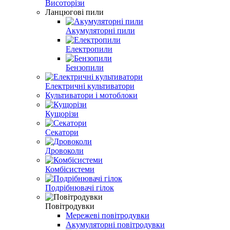
Висоторізи
Ланцюгові пили
Акумуляторні пили
Електропили
Бензопили
Електричні культиватори
Культиватори і мотоблоки
Кущорізи
Секатори
Дровоколи
Комбісистеми
Подрібнювачі гілок
Повітродувки
Мережеві повітродувки
Акумуляторні повітродувки