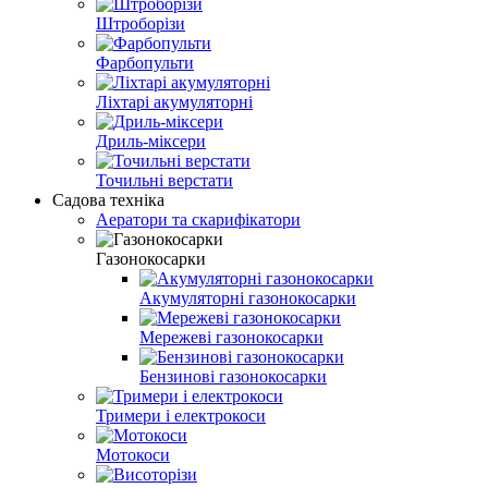
Штроборізи
Фарбопульти
Ліхтарі акумуляторні
Дриль-міксери
Точильні верстати
Садова техніка
Аератори та скарифікатори
Газонокосарки
Акумуляторні газонокосарки
Мережеві газонокосарки
Бензинові газонокосарки
Тримери і електрокоси
Мотокоси