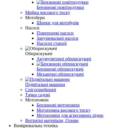
Бензинові повітродувки
Мийки високого тиску
Мотобури
Шнеки для мотобурів
Насоси
Поверхневі насоси
Занурювальні насоси
Насосні станції
Обприскувачі
Акумуляторні обприскувачі
Бензинові обприскувачі
Механічні обприскувачі
Підмітальні машини
Снігоприбирачі
Тачки садові
Мотопомпи
Бензинові мотопомпи
Мотопомпа високого тиску
Мотопомпи для агресивних рідин
Витратні матеріали, Оливи
Вимірювальна техніка