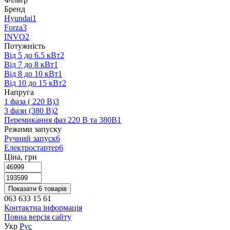
Бренд
Hyundai
1
Forza
3
INVO
2
Потужність
Від 5 до 6.5 кВт
2
Від 7 до 8 кВт
1
Від 8 до 10 кВт
1
Від 10 до 15 кВт
2
Напруга
1 фаза ( 220 В)
3
3 фази (380 В)
2
Перемикання фаз 220 В та 380В
1
Режими запуску
Ручний запуск
6
Електростартер
6
Ціна, грн
Показати 6 товарів
063 633 15 61
Контактна інформація
Повна версія сайту
Укр
Рус