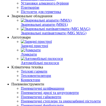
Установки алмазного буріння
Плиткорізи
Пістолети для герметика
Зварювальне обладнання
Зварювальні апарати (MMA)
Зварювальні напівавтомати (MIG MAG)
Автотовари
Зарядні пристрої
Домкрати
Автомобільні пилососи
Кліматична техніка
Теплові гармати
Тепловентилятори
Конвектори
Пневмоінструменти
Пневматичні шліфмашини
Пневматичні дрилі та шуруповерти
Пневматичні гайковерти
Пневматичні степлери та цвяхозабивні пістолети
Пневматичні фарбопульти