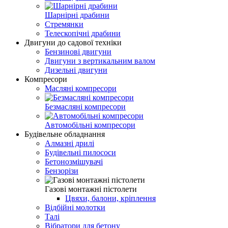
Шарнірні драбини
Стремянки
Телескопічні драбини
Двигуни до садової техніки
Бензинові двигуни
Двигуни з вертикальним валом
Дизельні двигуни
Компресори
Масляні компресори
Безмасляні компресори
Автомобільні компресори
Будівельне обладнання
Алмазні дрилі
Будівельні пилососи
Бетонозмішувачі
Бензорізи
Газові монтажні пістолети
Цвяхи, балони, кріплення
Відбійні молотки
Талі
Вібратори для бетону