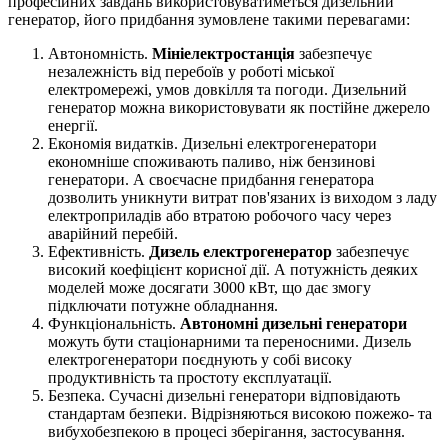
професійних завдань використовуватиметься дизельний
генератор, його придбання зумовлене такими перевагами:
Автономність.
Мініелектростанція
забезпечує
незалежність від перебоїв у роботі міської
електромережі, умов довкілля та погоди. Дизельний
генератор можна використовувати як постійне джерело
енергії.
Економія видатків. Дизельні електрогенератори
економніше споживають паливо, ніж бензинові
генератори. А своєчасне придбання генератора
дозволить уникнути витрат пов'язаних із виходом з ладу
електроприладів або втратою робочого часу через
аварійний перебій.
Ефективність.
Дизель електрогенератор
забезпечує
високий коефіцієнт корисної дії. А потужність деяких
моделей може досягати 3000 кВт, що дає змогу
підключати потужне обладнання.
Функціональність.
Автономні дизельні генератори
можуть бути стаціонарними та переносними. Дизель
електрогенератори поєднують у собі високу
продуктивність та простоту експлуатації.
Безпека. Сучасні дизельні генератори відповідають
стандартам безпеки. Відрізняються високою пожежо- та
вибухобезпекою в процесі зберігання, застосування.