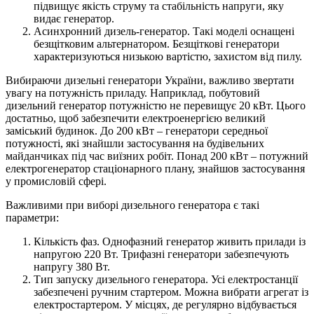
підвищує якість струму та стабільність напруги, яку
видає генератор.
Асинхронний дизель-генератор. Такі моделі оснащені
безщітковим альтернатором. Безщіткові генератори
характеризуються низькою вартістю, захистом від пилу.
Вибираючи дизельні генератори України, важливо звертати
увагу на потужність приладу. Наприклад, побутовий
дизельний генератор потужністю не перевищує 20 кВт. Цього
достатньо, щоб забезпечити електроенергією великий
заміський будинок. До 200 кВт – генератори середньої
потужності, які знайшли застосування на будівельних
майданчиках під час виїзних робіт. Понад 200 кВт – потужний
електрогенератор стаціонарного плану, знайшов застосування
у промисловій сфері.
Важливими при виборі дизельного генератора є такі
параметри:
Кількість фаз. Однофазний генератор живить прилади із
напругою 220 Вт. Трифазні генератори забезпечують
напругу 380 Вт.
Тип запуску дизельного генератора. Усі електростанції
забезпечені ручним стартером. Можна вибрати агрегат із
електростартером. У місцях, де регулярно відбувається