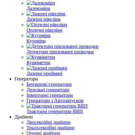
Далекоміри
Лазерні нівеліри
Оптичні нівеліри
Кутоміри
Детектори прихованої проводки
Курвіметри
Лазерні приймачі
Генератори
Бензинові генератори
Дизельні генератори
Інверторні генератори
Генератори з Автозапуском
Тракторні генератори ВВП
Драбини
Двосекційні драбини
Трьохсекційні драбини
Опорні драбини