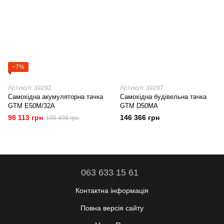
−7%
Артикул: 39292
Артикул: 39297
Самохідна акумуляторна тачка
Самохідна будівельна тачка
GTM E50M/32A
GTM D50MA
98 113 грн
146 366 грн
105 498 грн
063 633 15 61
Контактна інформація
Повна версія сайту