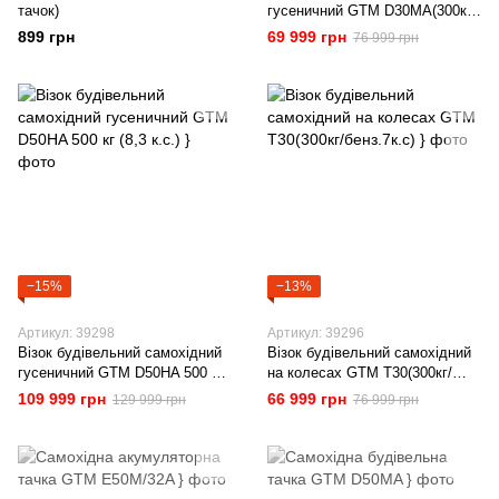
тачок)
гусеничний GTM D30MA(300кг/
бенз.7к.с)
899 грн
69 999 грн
76 999 грн
−15%
−13%
Артикул: 39298
Артикул: 39296
Візок будівельний самохідний
Візок будівельний самохідний
гусеничний GTM D50HA 500 кг
на колесах GTM T30(300кг/
(8,3 к.с.)
бенз.7к.с)
109 999 грн
66 999 грн
129 999 грн
76 999 грн