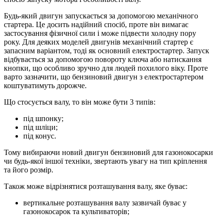
Будь-який двигун запускається за допомогою механічного
стартера. Це досить надійний спосіб, проте він вимагає
застосування фізичної сили і може підвести холодну пору
року. Для деяких моделей двигунів механічний стартер є
запасним варіантом, тоді як основний електростартер. Запуск
відбувається за допомогою повороту ключа або натискання
кнопки, що особливо зручно для людей похилого віку. Проте
варто зазначити, що бензиновий двигун з електростартером
коштуватимуть дорожче.
Що стосується валу, то він може бути 3 типів:
під шпонку;
під шліци;
під конус.
Тому вибираючи новий двигун бензиновий для газонокосарки
чи будь-якої іншої техніки, звертають увагу на тип кріплення
та його розмір.
Також може відрізнятися розташування валу, яке буває:
вертикальне розташування валу зазвичай буває у
газонокосарок та культиваторів;