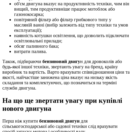
об'єм двигуна вказує на продуктивність техніки, чим він
вищий, тим продуктивніше працює мотоблок або
газонокосарка;
повітряний фільтр або фільтр грибкового типу у
масляній ванні (вибір залежить від типу техніки та умов
експлуатації);
наявність котушки освітлення, що дозволить підключати
освітлювальні прилади;
обсяг паливного бака;
витрати палива.
Також, підбираючи
бензиновий двигу
н для дровоколів або
будь-якої іншої техніки, звертають увагу на бренд, країну
виробник та вартість. Варто врахувати співвідношення ціни та
якості, найчастіше занижена ціна вказує на низьку якість
складання та комплектуючих, що позначиться на терміні
служби двигуна.
На що ще звертати увагу при купівлі
нового двигуна
Перш ніж купити
бензиновий двигун
для
сільськогосподарської або садової техніки слід врахувати
спосіб запуску мотора і особливості валу.