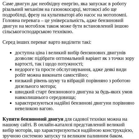
Саме двигун дає необхідну енергію, яка запускає в роботу
різальний механізм на газонокосарці, мотокосі або ще
подробілці, фрезу на культиваторі або насос на мотопомпі.
Головна перевага – це універсальність, адже бензиновий
двигун на мотоблок також може бути встановлений іншою
сільськогосподарською технікою.
Серед інших переваг варто виділити такі:
доступна ціна і великий вибір бензинових двигунів
дозволяє підібрати оптимальний варіант як з точки зору
вартості, так і щодо потужності;
недороге та просте обслуговування, адже деякі види
робіт можна виконати самостійно;
низький рівень шуму та вібрацій порівняно з роботою
дизельного мотора;
швидкий старт бензинового двигуна за будь-яких умов
навколишнього середовища;
характеризуються надійні бензинові двигуни порівняно
невеликою вагою.
Купити бензиновий двигун
для садової техніки можна на
нашому сайті. В онлайн-каталозі представлений великий
вибір моторів, що характеризуються надійною конструкцією,
зручною системою запуску та великим паливним баком.