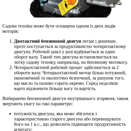
Садова техніка може бути оснащена одним із двох видів
моторів:
Двотактний бензиновий двигун
легше і дешевше,
проте поступається за продуктивністю чотиритактному
двигуну. Робочий цикл у разі відбувається за один
оборот валу. Такий тип двигуна встановлюється на
легку садову техніку, наприклад, на бензинову мотокосу.
Чотирьохтактний робочий процес здійснюється за 2
обороти валу. Чотирьохтактний мотор більш потужний,
економічний та екологічно безпечний, за рахунок того,
що масло та паливо горить окремо. Серед недоліків
варто відзначити більшу вагу та вартість.
Вибираючи бензиновий двигун внутрішнього згоряння, також
звертають увагу на такі параметри:
потужність двигуна, яка може збігатися з
характеристикою старого двигуна або перевищувати
його на 1 к.с., що дозволить підвищити продуктивність
агрегату;