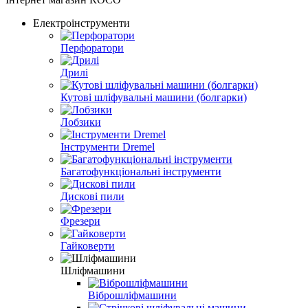
Електроінструменти
Перфоратори
Дрилі
Кутові шліфувальні машини (болгарки)
Лобзики
Інструменти Dremel
Багатофункціональні інструменти
Дискові пили
Фрезери
Гайковерти
Шліфмашини
Віброшліфмашини