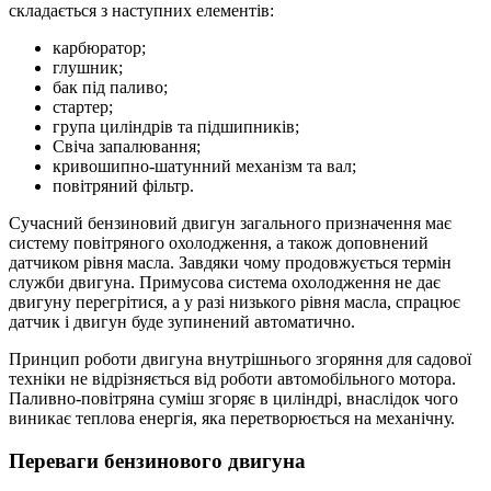
складається з наступних елементів:
карбюратор;
глушник;
бак під паливо;
стартер;
група циліндрів та підшипників;
Свіча запалювання;
кривошипно-шатунний механізм та вал;
повітряний фільтр.
Сучасний бензиновий двигун загального призначення має
систему повітряного охолодження, а також доповнений
датчиком рівня масла. Завдяки чому продовжується термін
служби двигуна. Примусова система охолодження не дає
двигуну перегрітися, а у разі низького рівня масла, спрацює
датчик і двигун буде зупинений автоматично.
Принцип роботи двигуна внутрішнього згоряння для садової
техніки не відрізняється від роботи автомобільного мотора.
Паливно-повітряна суміш згоряє в циліндрі, внаслідок чого
виникає теплова енергія, яка перетворюється на механічну.
Переваги бензинового двигуна