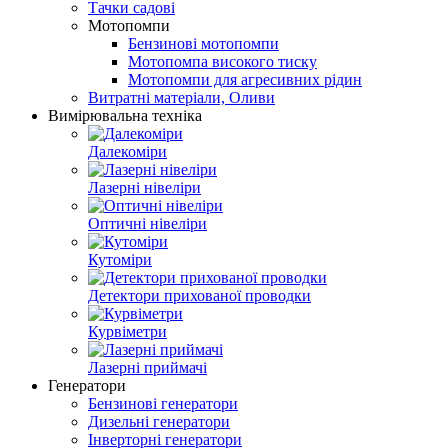
Тачки садові
Мотопомпи
Бензинові мотопомпи
Мотопомпа високого тиску
Мотопомпи для агресивних рідин
Витратні матеріали, Оливи
Вимірювальна техніка
Далекоміри
Лазерні нівеліри
Оптичні нівеліри
Кутоміри
Детектори прихованої проводки
Курвіметри
Лазерні приймачі
Генератори
Бензинові генератори
Дизельні генератори
Інверторні генератори