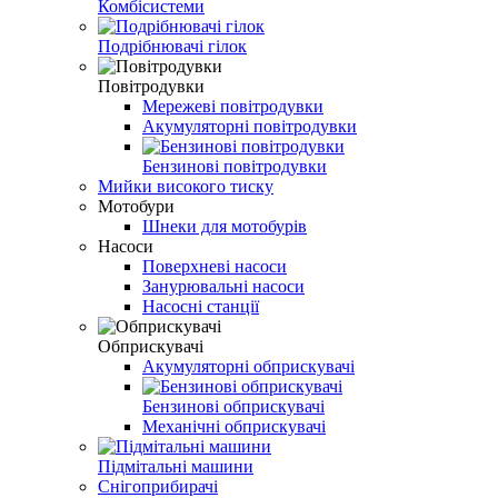
Комбісистеми
Подрібнювачі гілок
Повітродувки
Мережеві повітродувки
Акумуляторні повітродувки
Бензинові повітродувки
Мийки високого тиску
Мотобури
Шнеки для мотобурів
Насоси
Поверхневі насоси
Занурювальні насоси
Насосні станції
Обприскувачі
Акумуляторні обприскувачі
Бензинові обприскувачі
Механічні обприскувачі
Підмітальні машини
Снігоприбирачі