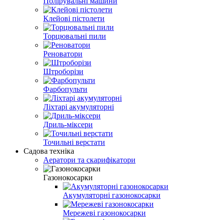
Полірувальні машини
Клейові пістолети
Торцювальні пили
Реноватори
Штроборізи
Фарбопульти
Ліхтарі акумуляторні
Дриль-міксери
Точильні верстати
Садова техніка
Аератори та скарифікатори
Газонокосарки
Акумуляторні газонокосарки
Мережеві газонокосарки