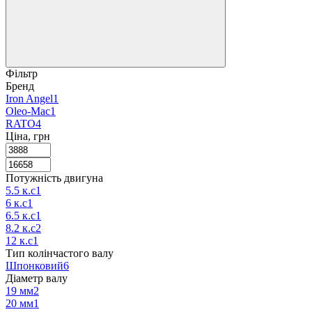
Фільтр
Бренд
Iron Angel
1
Oleo-Mac
1
RATO
4
Ціна, грн
Потужність двигуна
5.5 к.с
1
6 к.с
1
6.5 к.с
1
8.2 к.с
2
12 к.с
1
Тип колінчастого валу
Шпонковий
6
Діаметр валу
19 мм
2
20 мм
1