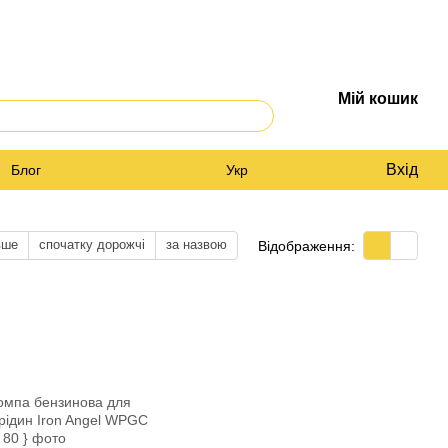
Мій кошик
Вхід
Блог
Укр
вше
спочатку дорожчі
за назвою
Відображення: