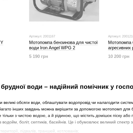
Артикул: 2001167
Артикул: 200121
HY
Мотопомпа бензинова для чистої
Мотопомпа 
води Iron Angel WPG 2
агресивних р
WPGC 80
5 190 грн
10 200 грн
брудної води – надійний помічник у госп
и великі обсяги води, облаштувати водопровід чи налагодити систему 
а багато інших завдань можна вирішити за допомогою мотопомп для 
е тільки з чистою водою, а й рідиною, що містить домішок піску або
 водойм, боліт, септиків, басейнів. Це і обумовлює великий спектр
ериторії, підвалів, траншей, котлованів;