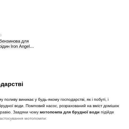
0
бензинова для
ідин Iron Angel
одарстві
поливу виникає у будь-якому господарстві, як і побуті, і
брудної води. Помповий насос, розрахований на вміст домішок
 гравію. Завдяки чому
мотопомпа для брудної води
підійде
 застосування мотопомпи: