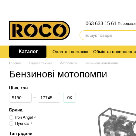
Перейти до основного контенту
063 633 15 61
Передзво
Каталог
Оплата і доставка
Обмін та повернення
Головна
Садова техніка
Мотопомпи
Бензинові мотопомпи
Бензинові мотопомпи
Ціна, грн
Від Ціна, грн
До Ціна, грн
ОК
Бренд
Iron Angel
2
Hyundai
1
Тип рідини