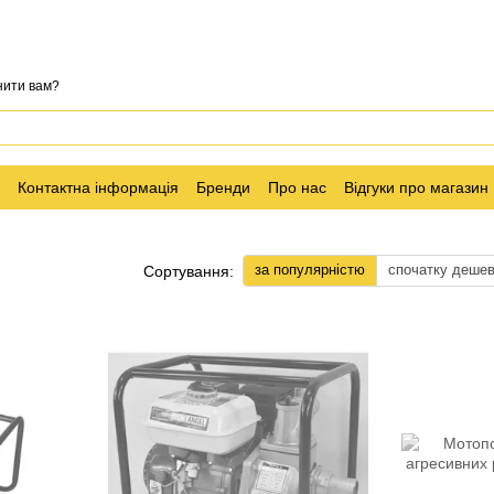
нити вам?
Контактна інформація
Бренди
Про нас
Відгуки про магазин
за популярністю
спочатку деше
Сортування: