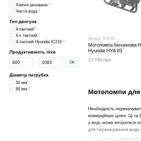
Хімічні речовини
2
Чиста вода
1
Тип двигуна
4-тактний
1
4-х тактний
1
Артикул: HYА 83
4-тактний Hyundai IC210
1
Мотопомпа бензинова 
Hyundai НУА 83
Продуктивність л/хв
17 745 грн
Від Продуктивність л/хв
До Продуктивність л/хв
ОК
Діаметр патрубка
50 мм
1
80 мм
2
Мотопомпи для 
Необхідність перекачуват
комерційних цілях. Ці т
у воді, може впоратися н
для перекачування води з
осушення затопленої т