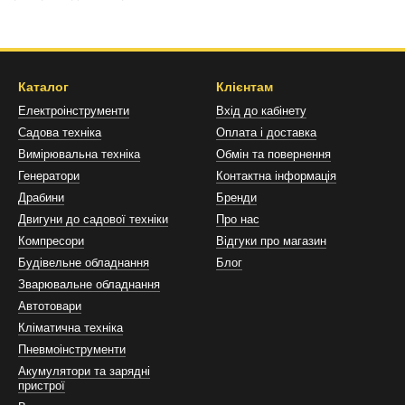
 та природних водойм;
 ділянці;
ландшафтного дизайну, таких як штучний ставок;
Каталог
Клієнтам
езервуарів;
Електроінструменти
Вхід до кабінету
ків повеней та для гасіння пожеж.
Садова техніка
Оплата і доставка
Вимірювальна техніка
Обмін та повернення
я грязьова мотопомпа працівниками комунальних служб, будівельних
Генератори
Контактна інформація
ивості грязьових мотопомп
Драбини
Бренди
ї води, грязьовий помповий насос є потужним агрегатом, який склада
Двигуни до садової техніки
Про нас
 відмінність, що дозволяє використовувати мотопомпу для брудної 
Компресори
Відгуки про магазин
Будівельне обладнання
Блог
я перекачування брудної води ґрунтується на наступному алгоритмі
Зварювальне обладнання
Автотовари
 патрубок брудна рідина потрапляє в насос, де захоплюється лопат
Кліматична техніка
и відкидає воду у внутрішню камеру;
Пневмоінструменти
я тиску вода виходить через випускний патрубок;
Акумулятори та зарядні
пристрої
 центрі камери дозволяє всмоктувати нову порцію рідини.