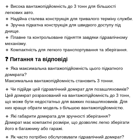
🔹 Висока вантажопідйомність до 3 тонн для більшості
легкових авто.
🔹 Надійна сталева конструкція для тривалого терміну служби.
🔹 Зручна підкатна конструкція для швидкого доступу під
днище.
🔹 Плавне та контрольоване підняття завдяки гідравлічному
механізму.
🔹 Компактність для легкого транспортування та зберігання.
❓ Питання та відповіді
🔹 Яка максимальна вантажопідйомність цього підкатного
домкрата?
Максимальна вантажопідйомність становить 3 тонни.
🔹 Чи підійде цей гідравлічний домкрат для позашляховиків?
Цей домкрат розрахований на вантажопідйомність до 3 тонн,
що може бути недостатньо для важких позашляховиків. Для
них краще обрати модель з більшою вантажопідйомністю.
🔹 Які габарити домкрата для зручності зберігання?
Домкрат має компактні розміри, що дозволяє легко зберігати
його в багажнику або гаражі.
🔹 Як часто потрібно обслуговувати гідравлічний домкрат?