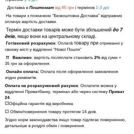
Доставка в
Поштомат
від 85 грн
і термінов
1-3 дні
На товари з позначкою "Безкоштовна Доставка" відправник
оплачує вартість доставки.
Термін доставки товарів може бути збільшений
до 7
днів
, якщо вони на центральному складі.
а товару при
Готівковий розрахунок
: Оплат
отриманні у
своєму місті у відділенні "Нової Пошти"
❗❗
Важливо
: вартість післяплати становить
2%
від суми +
35 грн за оформлення.
Онлайн оплата:
Оплата після оформлення замовлення
згідно реквізитів.
Оплата на розрахунковий рахунок
: Оплатити можна у
відділенні Приватбанку, термінал або через систему
Приват
24
.
💥Офіційна гарантія від виробника.
💥 Обмін/повернення товару протягом 14 днів.
Згідно норм законодавства якщо товар підлягає поверненню,
детальніше в розділі обмін і повернення.