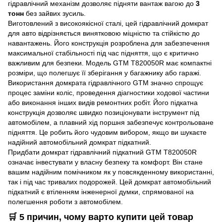
гідравлічний механізм дозволяє підняти вантаж вагою до
3
тонн
без зайвих зусиль.
Виготовлений з високоякісної сталі, цей гідравлічний домкрат
для авто відрізняється винятковою міцністю та стійкістю до
навантажень. Його конструкція розроблена для забезпечення
максимальної стабільності під час підняття, що є критично
важливим для безпеки. Модель GTM T820050R має компактні
розміри, що полегшує її зберігання у багажнику або гаражі.
Використання домкрата гідравлічного GTM значно спрощує
процес заміни коліс, проведення діагностики ходової частини
або виконання інших видів ремонтних робіт. Його підкатна
конструкція дозволяє швидко позиціонувати інструмент під
автомобілем, а плавний хід поршня забезпечує контрольоване
підняття. Це робить його чудовим вибором, якщо ви шукаєте
надійний автомобільний домкрат підкатний.
Придбати домкрат гідравлічний підкатний GTM T820050R
означає інвестувати у власну безпеку та комфорт. Він стане
вашим надійним помічником як у повсякденному використанні,
так і під час тривалих подорожей. Цей домкрат автомобільний
підкатний є втіленням інженерної думки, спрямованої на
полегшення роботи з автомобілем.
🛒 5 причин, чому варто купити цей товар