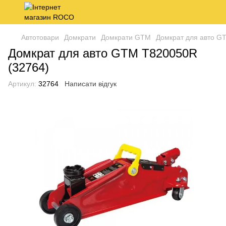
Автотовари
Домкрати
Домкрати GTM
Домкрат для авто G
Домкрат для авто GTM T820050R
(32764)
Артикул:
32764
Написати відгук