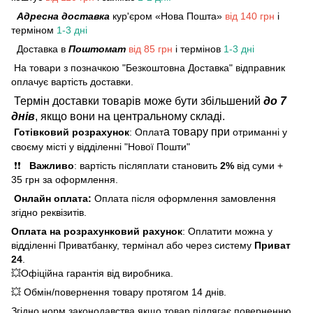
Адресна доставка
кур'єром «Нова Пошта»
від 140 грн
і
терміном
1-3 дні
Доставка в
Поштомат
від 85 грн
і термінов
1-3 дні
На товари з позначкою "Безкоштовна Доставка" відправник
оплачує вартість доставки.
Термін доставки товарів може бути збільшений
до 7
днів
, якщо вони на центральному складі.
а товару при
Готівковий розрахунок
: Оплат
отриманні у
своєму місті у відділенні "Нової Пошти"
❗❗
Важливо
: вартість післяплати становить
2%
від суми +
35 грн за оформлення.
Онлайн оплата:
Оплата після оформлення замовлення
згідно реквізитів.
Оплата на розрахунковий рахунок
: Оплатити можна у
відділенні Приватбанку, термінал або через систему
Приват
24
.
💥Офіційна гарантія від виробника.
💥 Обмін/повернення товару протягом 14 днів.
Згідно норм законодавства якщо товар підлягає поверненню,