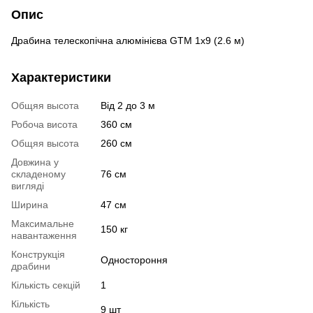
Опис
Драбина телескопічна алюмінієва GTM 1x9 (2.6 м)
Характеристики
Общяя высота
Від 2 до 3 м
Робоча висота
360 см
Общяя высота
260 см
Довжина у
складеному
76 см
вигляді
Ширина
47 см
Максимальне
150 кг
навантаження
Конструкція
Одностороння
драбини
Кількість секцій
1
Кількість
9 шт