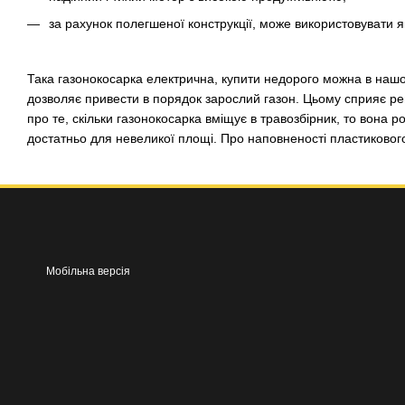
за рахунок полегшеної конструкції, може використовувати як 
Така газонокосарка електрична, купити недорого можна в нашом
дозволяє привести в порядок зарослий газон. Цьому сприяє ре
про те, скільки газонокосарка вміщує в травозбірник, то вона р
достатньо для невеликої площі. Про наповненості пластикового
Мобільна версія