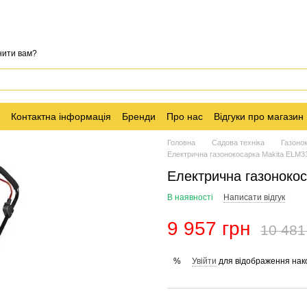
нити вам?
Контактна інформація
Бренди
Про нас
Відгуки про магазин
Головна
Садова техніка
Газоно
Електрична газонокосарка Makita ELM3
Електрична газоноко
В наявності
Написати відгук
9 957 грн
10 481
Увійти
для відображення нак
%