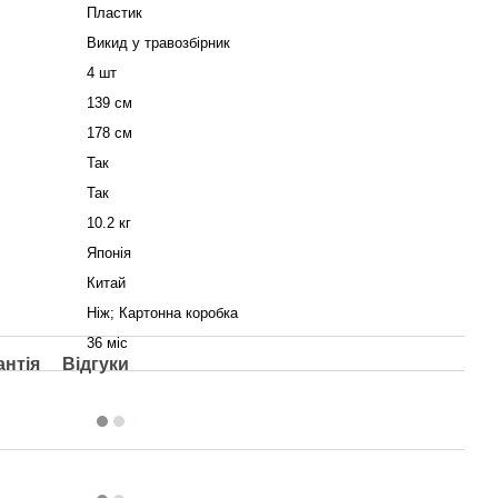
Пластик
Викид у травозбірник
4 шт
139 см
178 см
Так
Так
10.2 кг
Японія
Китай
Ніж; Картонна коробка
36 міс
антія
Відгуки