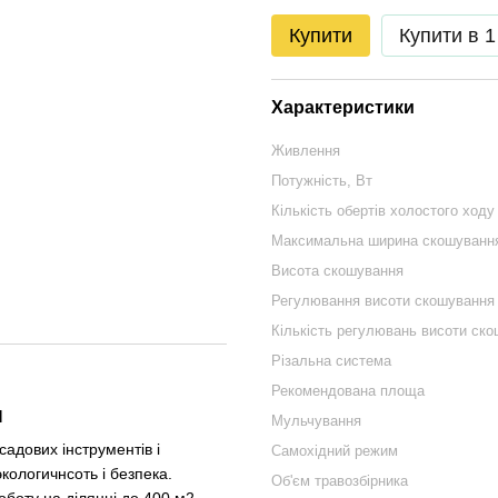
Купити
Купити в 1
Характеристики
Живлення
Потужність, Вт
Кількість обертів холостого ходу
Максимальна ширина скошуванн
Висота скошування
Регулювання висоти скошування
Кількість регулювань висоти ск
Різальна система
Рекомендована площа
и
Мульчування
садових інструментів і
Самохідний режим
кологичнсоть і безпека.
Об'єм травозбірника
боту на ділянці до 400 м2.