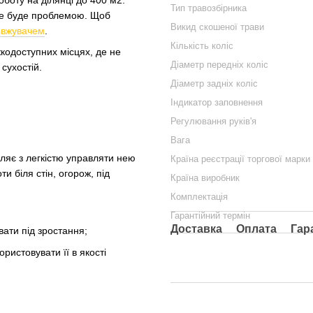
Тип травозбірника
 не буде проблемою. Щоб
Викид скошеної трави
овжувачем
.
Кількість коліс
жкодоступних місцях, де не
Діаметр передніх коліс
сухостій.
Діаметр задніх коліс
Індикатор заповнення
Регулювання руків'я
Вага
ляє з легкістю управляти нею
Країна реєстрації торгової марки
 біля стін, огорож, під
Країна виробник
Комплектація
Гарантійний термін
Доставка
Оплата
Гар
вати під зростання;
ристовувати її в якості