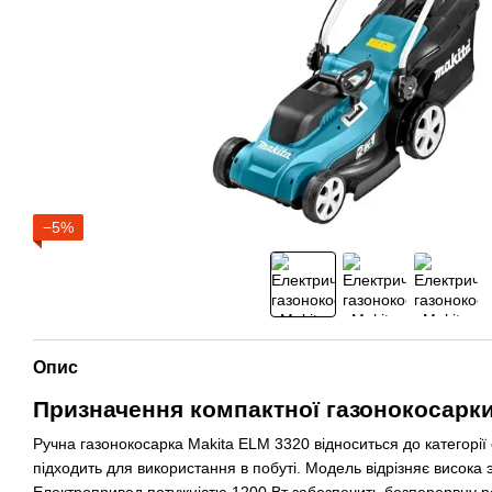
−5%
Опис
Призначення компактної газонокосарк
Ручна газонокосарка Makita ELM 3320 відноситься до категорії 
підходить для використання в побуті. Модель відрізняє висока э
Електропривод потужністю 1200 Вт забезпечить безперервну ро