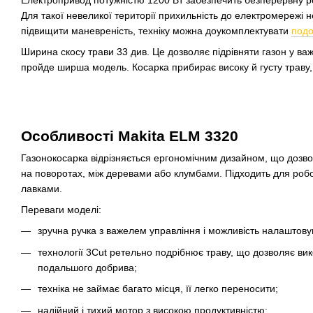
Для такої невеликої території прихильність до електромережі
підвищити маневреність, техніку можна доукомплектувати
под
Ширина скосу трави 33 див. Це дозволяє підрівняти газон у ва
пройде ширша модель. Косарка прибирає високу й густу траву, 
Особливості Makita ELM 3320
Газонокосарка відрізняється ергономічним дизайном, що дозво
на поворотах, між деревами або клумбами. Підходить для роботи
лавками.
Переваги моделі:
зручна ручка з важелем управління і можливість налаштову
технології 3Cut ретельно подрібнює траву, що дозволяє вико
подальшого добрива;
техніка не займає багато місця, її легко переносити;
надійний і тихий мотор з високою продуктивністю;