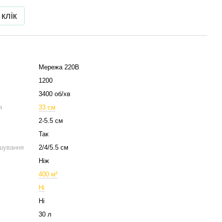
 клік
Мережа 220В
1200
3400 об/хв
я
33 см
2-5.5 см
Так
ошування
2/4/5.5 см
Ніж
400 м²
Ні
Ні
30 л