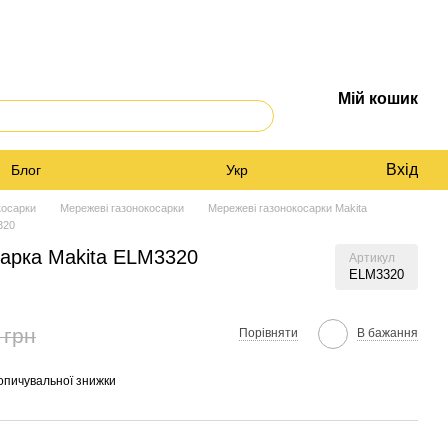
Мій кошик
Вхід
Блог
Укр
косарки
Мережеві газонокосарки
Мережеві газонокосарки Makita
320
сарка Makita ELM3320
Артикул
ELM3320
 грн
Порівняти
В бажання
опичувальної знижки