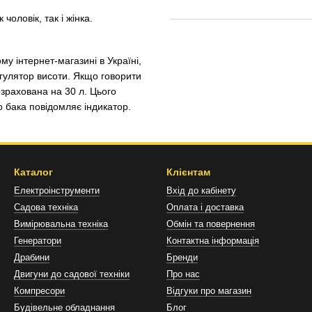
чоловік, так і жінка.
у інтернет-магазині в Україні,
гулятор висоти. Якщо говорити
озрахована на 30 л. Цього
 бака повідомляє індикатор.
Каталог
Клієнтам
Електроінструменти
Вхід до кабінету
Садова техніка
Оплата і доставка
Вимірювальна техніка
Обмін та повернення
Генератори
Контактна інформація
Драбини
Бренди
Двигуни до садової техніки
Про нас
Компресори
Відгуки про магазин
Будівельне обладнання
Блог