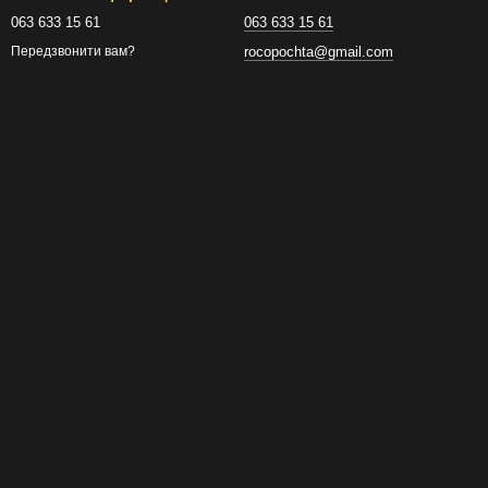
063 633 15 61
063 633 15 61
rocopochta@gmail.com
Передзвонити вам?