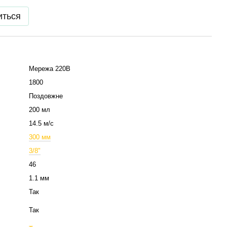
иться
Мережа 220В
1800
Поздовжне
200 мл
14.5 м/с
300 мм
3/8"
46
1.1 мм
Так
Так