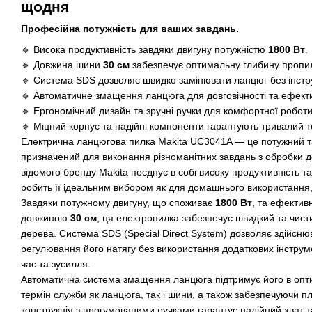
щодня
Професійна потужність для ваших завдань.
🔹 Висока продуктивність завдяки двигуну потужністю
1800 Вт
.
🔹 Довжина шини
30 см
забезпечує оптимальну глибину пропи
🔹 Система SDS дозволяє швидко замінювати ланцюг без інстр
🔹 Автоматичне змащення ланцюга для довговічності та ефекти
🔹 Ергономічний дизайн та зручні ручки для комфортної роботи
🔹 Міцний корпус та надійні компоненти гарантують тривалий т
Електрична ланцюгова пилка Makita UC3041A — це потужний та
призначений для виконання різноманітних завдань з обробки д
відомого бренду Makita поєднує в собі високу продуктивність та
робить її ідеальним вибором як для домашнього використання,
Завдяки потужному двигуну, що споживає
1800 Вт
, та ефектив
довжиною
30 см
, ця електропилка забезпечує швидкий та чист
дерева. Система SDS (Special Direct System) дозволяє здійсню
регулювання його натягу без використання додаткових інструм
час та зусилля.
Автоматична система змащення ланцюга підтримує його в опт
термін служби як ланцюга, так і шини, а також забезпечуючи п
конструкція з прогумованими ручками гарантує надійний хват 