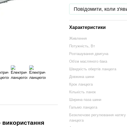
Повідомити, коли з'яв
Характеристики
Живлення
Потужність, Вт
Розташування двигуна
Об'єм масляного бака
Швидкість обертів ланцюга
Довжина шини
Крок ланцюга
Кількість ланок
Ширина паза шини
Гальмо ланцюга
Безключове регулювання натягу
ланцюга
о використання