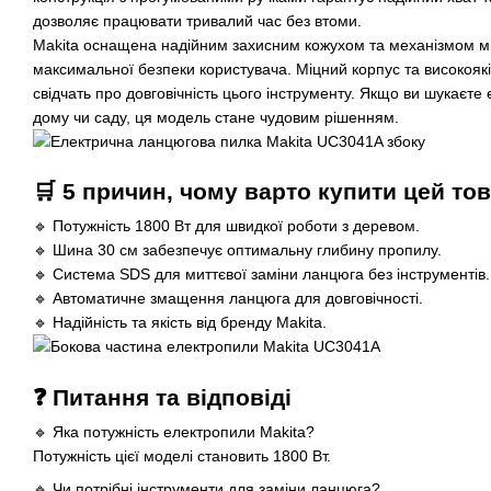
дозволяє працювати тривалий час без втоми.
Makita оснащена надійним захисним кожухом та механізмом м
максимальної безпеки користувача. Міцний корпус та високоякіс
свідчать про довговічність цього інструменту. Якщо ви шукаєт
дому чи саду, ця модель стане чудовим рішенням.
🛒 5 причин, чому варто купити цей то
🔹 Потужність 1800 Вт для швидкої роботи з деревом.
🔹 Шина 30 см забезпечує оптимальну глибину пропилу.
🔹 Система SDS для миттєвої заміни ланцюга без інструментів.
🔹 Автоматичне змащення ланцюга для довговічності.
🔹 Надійність та якість від бренду Makita.
❓ Питання та відповіді
🔹 Яка потужність електропили Makita?
Потужність цієї моделі становить 1800 Вт.
🔹 Чи потрібні інструменти для заміни ланцюга?