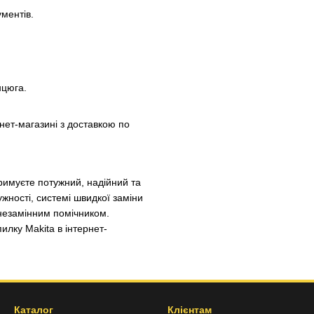
ументів.
нцюга.
ет-магазині з доставкою по
имуєте потужний, надійний та
жності, системі швидкої заміни
незамінним помічником.
илку Makita в інтернет-
Каталог
Клієнтам