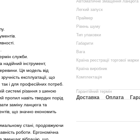
Автоматичне змащення ланцюга
Легкий запуск
Праймер
Рівень шуму
лу.
Тип упаковки
ументів.
вності.
Габарити
.
Вага
ермін служби.
Країна реєстрації торгової марки
 надійний інструмент,
Країна виробник
еревини. Ця модель від
 зручність експлуатації, що
Комплектація
 так і для професійних потреб.
ній системі різання з шиною
Гарантійний термін
Доставка
Оплата
Гар
ий пропил навіть твердих порід
вати заміну ланцюга та
ентів, що значно економить
имальному стані, продовжуючи
лавність роботи. Ергономічна
та зменшує вібрацію, що