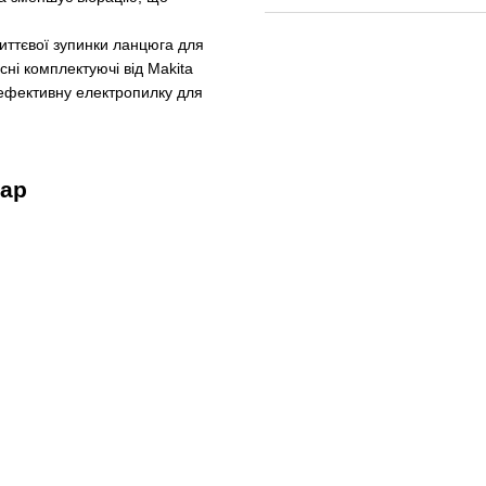
иттєвої зупинки ланцюга для
ні комплектуючі від Makita
е ефективну електропилку для
вар