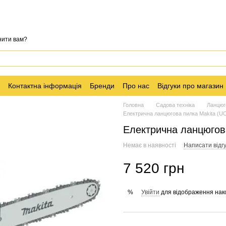
нити вам?
Контактна інформація
Бренди
Про нас
Відгуки про магазин
Головна
Садова техніка
Ланцюг
Електрична ланцюгова пилка Makita (U
Електрична ланцюгов
Немає в наявності
Написати відгу
7 520 грн
Увійти
для відображення нак
%