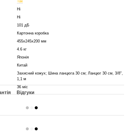
Так
Ні
Ні
101 дБ
Картонна коробка
455х245х200 мм
4.6 кг
Японія
Китай
Захисний кожух; Шина ланцюга 30 см; Ланцюг 30 см, 3/8",
1,1 м
36 міс
антія
Відгуки