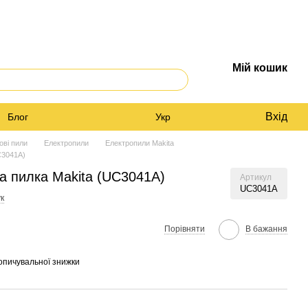
Мій кошик
Вхід
Блог
Укр
ові пили
Електропили
Електропили Makita
C3041A)
а пилка Makita (UC3041A)
Артикул
UC3041A
к
Порівняти
В бажання
опичувальної знижки