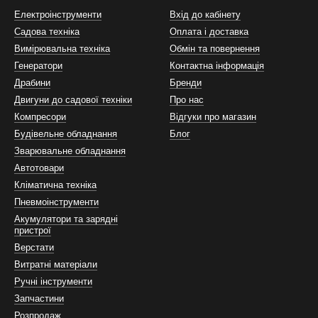
Електроінструменти
Вхід до кабінету
Садова техніка
Оплата і доставка
Вимірювальна техніка
Обмін та повернення
Генератори
Контактна інформація
Драбини
Бренди
Двигуни до садової техніки
Про нас
Компресори
Відгуки про магазин
Будівельне обладнання
Блог
Зварювальне обладнання
Автотовари
Кліматична техніка
Пневмоінструменти
Акумулятори та зарядні
пристрої
Верстати
Витратні матеріали
Ручні інструменти
Запчастини
Розпродаж