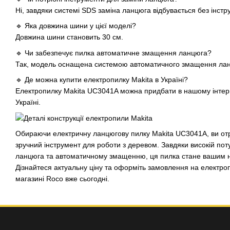
Ні, завдяки системі SDS заміна ланцюга відбувається без інстр
🔹 Яка довжина шини у цієї моделі?
Довжина шини становить 30 см.
🔹 Чи забезпечує пилка автоматичне змащення ланцюга?
Так, модель оснащена системою автоматичного змащення ла
🔹 Де можна купити електропилку Makita в Україні?
Електропилку Makita UC3041A можна придбати в нашому інтерн
Україні.
Обираючи електричну ланцюгову пилку Makita UC3041A, ви отр
зручний інструмент для роботи з деревом. Завдяки високій поту
ланцюга та автоматичному змащенню, ця пилка стане вашим 
Дізнайтеся актуальну ціну та оформіть замовлення на електроп
магазині Roco вже сьогодні.