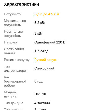
Характеристики
Потужність
Від 3 до 4.5 кВт
Максимальна
3.2 кВт
потужність
Номінальна
3 кВт
потужність
Напруга
Однофазний 220 В
Споживання
1.7 л/год
палива
Режими запуску
Ручний запуск
Тип
Синхронний
альтернатора
Час
безперервної
8 год
роботи
Модель
DK170F
двигуна
Тип двигуна
4-тактний
Тип палива
Бензин