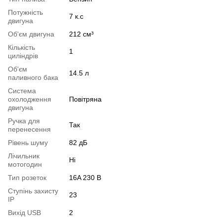
Потужність
7 к.с
двигуна
Об'єм двигуна
212 см³
Кількість
1
циліндрів
Об'єм
14.5 л
паливного бака
Система
охолодження
Повітряна
двигуна
Ручка для
Так
перенесення
Рівень шуму
82 дБ
Лічильник
Ні
мотогодин
Тип розеток
16A 230 В
Ступінь захисту
23
IP
Вихід USB
2