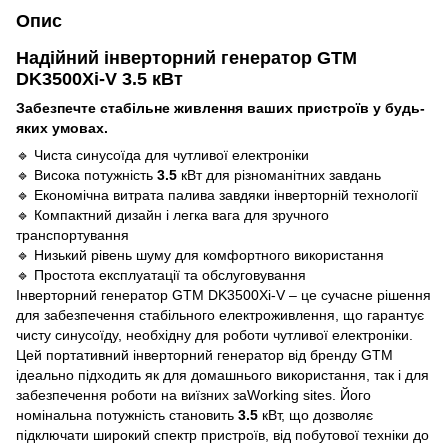
Опис
Надійний інверторний генератор GTM
DK3500Xi-V 3.5 кВт
Забезпечте стабільне живлення ваших пристроїв у будь-
яких умовах.
🔹 Чиста синусоїда для чутливої електроніки
🔹 Висока потужність
3.5
кВт для різноманітних завдань
🔹 Економічна витрата палива завдяки інверторній технології
🔹 Компактний дизайн і легка вага для зручного
транспортування
🔹 Низький рівень шуму для комфортного використання
🔹 Простота експлуатації та обслуговування
Інверторний генератор GTM DK3500Xi-V – це сучасне рішення
для забезпечення стабільного електроживлення, що гарантує
чисту синусоїду, необхідну для роботи чутливої електроніки.
Цей портативний інверторний генератор від бренду GTM
ідеально підходить як для домашнього використання, так і для
забезпечення роботи на виїзних заWorking sites. Його
номінальна потужність становить
3.5
кВт, що дозволяє
підключати широкий спектр пристроїв, від побутової техніки до