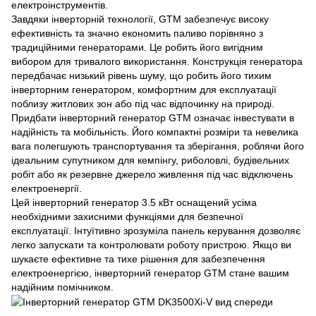
електроінструментів.
Завдяки інверторній технології, GTM забезпечує високу
ефективність та значно економить паливо порівняно з
традиційними генераторами. Це робить його вигідним
вибором для тривалого використання. Конструкція генератора
передбачає низький рівень шуму, що робить його тихим
інверторним генератором, комфортним для експлуатації
поблизу житлових зон або під час відпочинку на природі.
Придбати інверторний генератор GTM означає інвестувати в
надійність та мобільність. Його компактні розміри та невелика
вага полегшують транспортування та зберігання, роблячи його
ідеальним супутником для кемпінгу, риболовлі, будівельних
робіт або як резервне джерело живлення під час відключень
електроенергії.
Цей інверторний генератор 3.5 кВт оснащений усіма
необхідними захисними функціями для безпечної
експлуатації. Інтуїтивно зрозуміла панель керування дозволяє
легко запускати та контролювати роботу пристрою. Якщо ви
шукаєте ефективне та тихе рішення для забезпечення
електроенергією, інверторний генератор GTM стане вашим
надійним помічником.