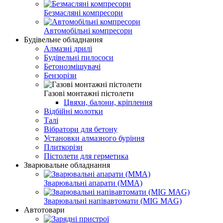
Безмасляні компресори
Автомобільні компресори
Будівельне обладнання
Алмазні дрилі
Будівельні пилососи
Бетонозмішувачі
Бензорізи
Газові монтажні пістолети
Цвяхи, балони, кріплення
Відбійні молотки
Талі
Вібратори для бетону
Установки алмазного буріння
Плиткорізи
Пістолети для герметика
Зварювальне обладнання
Зварювальні апарати (MMA)
Зварювальні напівавтомати (MIG MAG)
Автотовари