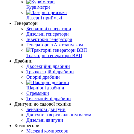
Курвіметри
Лазерні приймачі
Генератори
Бензинові генератори
Дизельні генератори
Інверторні генератори
Генератори з Автозапуском
Тракторні генератори ВВП
Драбини
Двосекційні драбини
Трьохсекційні драбини
Опорні драбини
Шарнірні драбини
Стремянки
Телескопічні драбини
Двигуни до садової техніки
Бензинові двигуни
Двигуни з вертикальним валом
Дизельні двигуни
Компресори
Масляні компресори