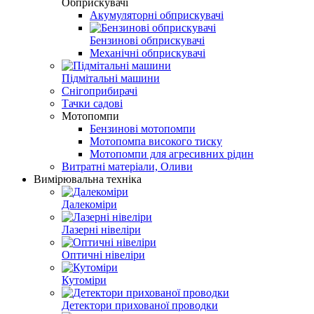
Обприскувачі
Акумуляторні обприскувачі
Бензинові обприскувачі
Механічні обприскувачі
Підмітальні машини
Снігоприбирачі
Тачки садові
Мотопомпи
Бензинові мотопомпи
Мотопомпа високого тиску
Мотопомпи для агресивних рідин
Витратні матеріали, Оливи
Вимірювальна техніка
Далекоміри
Лазерні нівеліри
Оптичні нівеліри
Кутоміри
Детектори прихованої проводки