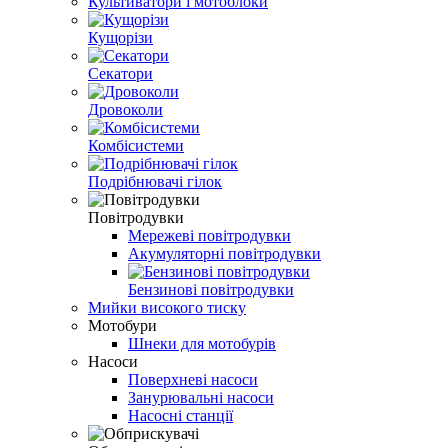
Культиватори і мотоблоки
Кущорізи
Секатори
Дровоколи
Комбісистеми
Подрібнювачі гілок
Повітродувки
Мережеві повітродувки
Акумуляторні повітродувки
Бензинові повітродувки
Мийки високого тиску
Мотобури
Шнеки для мотобурів
Насоси
Поверхневі насоси
Занурювальні насоси
Насосні станції