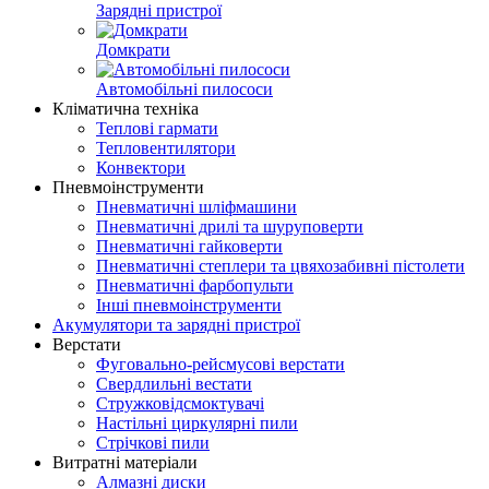
Зарядні пристрої
Домкрати
Автомобільні пилососи
Кліматична техніка
Теплові гармати
Тепловентилятори
Конвектори
Пневмоінструменти
Пневматичні шліфмашини
Пневматичні дрилі та шуруповерти
Пневматичні гайковерти
Пневматичні степлери та цвяхозабивні пістолети
Пневматичні фарбопульти
Інші пневмоінструменти
Акумулятори та зарядні пристрої
Верстати
Фуговально-рейсмусові верстати
Свердлильні вестати
Стружковідсмоктувачі
Настільні циркулярні пили
Стрічкові пили
Витратні матеріали
Алмазні диски