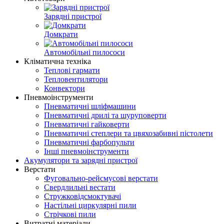
Зарядні пристрої
Домкрати
Автомобільні пилососи
Кліматична техніка
Теплові гармати
Тепловентилятори
Конвектори
Пневмоінструменти
Пневматичні шліфмашини
Пневматичні дрилі та шуруповерти
Пневматичні гайковерти
Пневматичні степлери та цвяхозабивні пістолети
Пневматичні фарбопульти
Інші пневмоінструменти
Акумулятори та зарядні пристрої
Верстати
Фуговально-рейсмусові верстати
Свердлильні вестати
Стружковідсмоктувачі
Настільні циркулярні пили
Стрічкові пили
Витратні матеріали