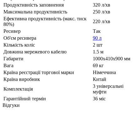
Продуктивність заповнення
320 л/хв
Максимальна продуктивність
250 л/хв
Ефективна продуктивність (макс. тиск
220 л/хв
80%)
Ресивер
Так
Об'єм ресивера
90 л
Кількість коліс
2 шт
Довжина мережевого кабелю
1.5 м
Габарити
1000x410x900 мм
Вага
69 кг
Країна реєстрації торгової марки
Німеччина
Країна виробник
Китай
3 універсальні
Комплектація
муфти
Гарантійний термін
36 міс
Відгуки