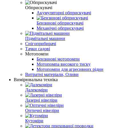
Обприскувачі
Акумуляторні обприскувачі
Бензинові обприскувачі
Механічні обприскувачі
Підмітальні машини
Снігоприбирачі
Тачки садові
Мотопомпи
Бензинові мотопомпи
Мотопомпа високого тиску
Мотопомпи для агресивних рідин
Витратні матеріали, Оливи
Вимірювальна техніка
Далекоміри
Лазерні нівеліри
Оптичні нівеліри
Кутоміри