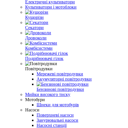
Електричні культиватори
Культиватори і мотоблоки
Кущорізи
Секатори
Дровоколи
Комбісистеми
Подрібнювачі гілок
Повітродувки
Мережеві повітродувки
Акумуляторні повітродувки
Бензинові повітродувки
Мийки високого тиску
Мотобури
Шнеки для мотобурів
Насоси
Поверхневі насоси
Занурювальні насоси
Насосні станції