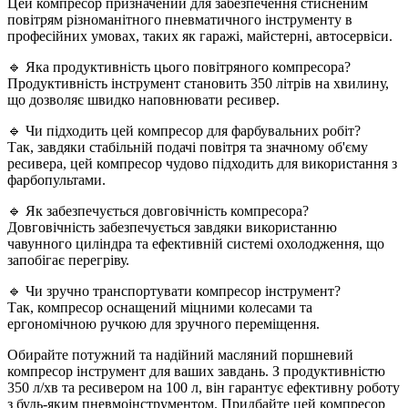
Цей компресор призначений для забезпечення стисненим
повітрям різноманітного пневматичного інструменту в
професійних умовах, таких як гаражі, майстерні, автосервіси.
🔹 Яка продуктивність цього повітряного компресора?
Продуктивність інструмент становить 350 літрів на хвилину,
що дозволяє швидко наповнювати ресивер.
🔹 Чи підходить цей компресор для фарбувальних робіт?
Так, завдяки стабільній подачі повітря та значному об'єму
ресивера, цей компресор чудово підходить для використання з
фарбопультами.
🔹 Як забезпечується довговічність компресора?
Довговічність забезпечується завдяки використанню
чавунного циліндра та ефективній системі охолодження, що
запобігає перегріву.
🔹 Чи зручно транспортувати компресор інструмент?
Так, компресор оснащений міцними колесами та
ергономічною ручкою для зручного переміщення.
Обирайте потужний та надійний масляний поршневий
компресор інструмент для ваших завдань. З продуктивністю
350 л/хв та ресивером на 100 л, він гарантує ефективну роботу
з будь-яким пневмоінструментом. Придбайте цей компресор