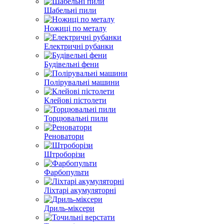
Шабельні пили
Ножиці по металу
Електричні рубанки
Будівельні фени
Полірувальні машини
Клейові пістолети
Торцювальні пили
Реноватори
Штроборізи
Фарбопульти
Ліхтарі акумуляторні
Дриль-міксери