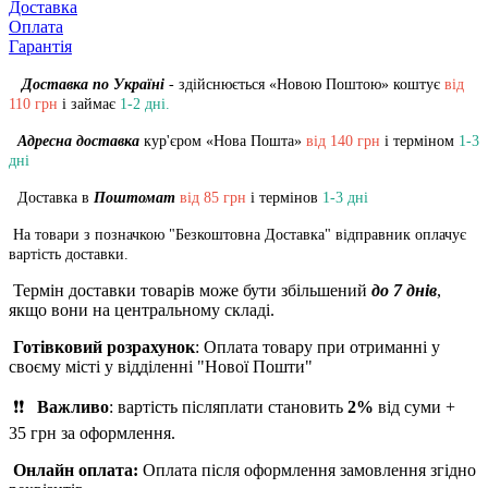
Доставка
Оплата
Гарантія
Доставка по Україні
- здійснюється «Новою Поштою» коштує
від
110 грн
і займає
1-2 дні.
Адресна доставка
кур'єром «Нова Пошта»
від 140 грн
і терміном
1-3
дні
Доставка в
Поштомат
від 85 грн
і термінов
1-3 дні
На товари з позначкою "Безкоштовна Доставка" відправник оплачує
вартість доставки.
Термін доставки товарів може бути збільшений
до 7 днів
,
якщо вони на центральному складі.
Готівковий розрахунок
: Оплат
а товару при
отриманні у
своєму місті у відділенні "Нової Пошти"
❗❗
Важливо
: вартість післяплати становить
2%
від суми +
35 грн за оформлення.
Онлайн оплата:
Оплата після оформлення замовлення згідно