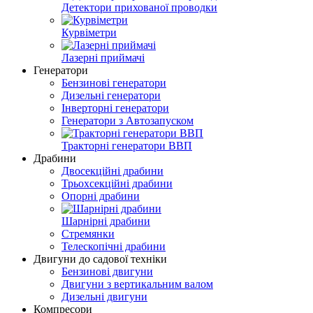
Детектори прихованої проводки
Курвіметри
Лазерні приймачі
Генератори
Бензинові генератори
Дизельні генератори
Інверторні генератори
Генератори з Автозапуском
Тракторні генератори ВВП
Драбини
Двосекційні драбини
Трьохсекційні драбини
Опорні драбини
Шарнірні драбини
Стремянки
Телескопічні драбини
Двигуни до садової техніки
Бензинові двигуни
Двигуни з вертикальним валом
Дизельні двигуни
Компресори