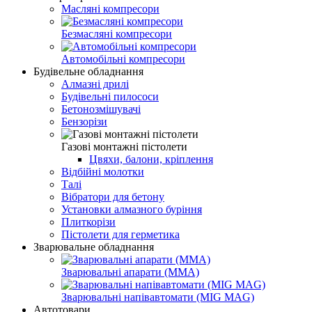
Масляні компресори
Безмасляні компресори
Автомобільні компресори
Будівельне обладнання
Алмазні дрилі
Будівельні пилососи
Бетонозмішувачі
Бензорізи
Газові монтажні пістолети
Цвяхи, балони, кріплення
Відбійні молотки
Талі
Вібратори для бетону
Установки алмазного буріння
Плиткорізи
Пістолети для герметика
Зварювальне обладнання
Зварювальні апарати (MMA)
Зварювальні напівавтомати (MIG MAG)
Автотовари