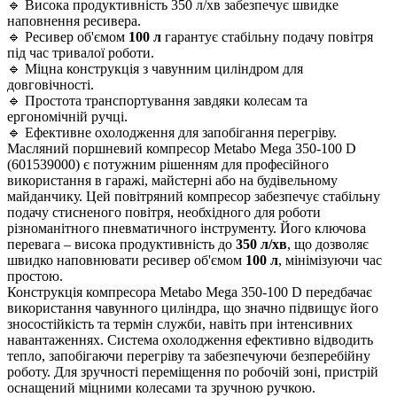
🔹 Висока продуктивність 350 л/хв забезпечує швидке
наповнення ресивера.
🔹 Ресивер об'ємом
100 л
гарантує стабільну подачу повітря
під час тривалої роботи.
🔹 Міцна конструкція з чавунним циліндром для
довговічності.
🔹 Простота транспортування завдяки колесам та
ергономічній ручці.
🔹 Ефективне охолодження для запобігання перегріву.
Масляний поршневий компресор Metabo Mega 350-100 D
(601539000) є потужним рішенням для професійного
використання в гаражі, майстерні або на будівельному
майданчику. Цей повітряний компресор забезпечує стабільну
подачу стисненого повітря, необхідного для роботи
різноманітного пневматичного інструменту. Його ключова
перевага – висока продуктивність до
350 л/хв
, що дозволяє
швидко наповнювати ресивер об'ємом
100 л
, мінімізуючи час
простою.
Конструкція компресора Metabo Mega 350-100 D передбачає
використання чавунного циліндра, що значно підвищує його
зносостійкість та термін служби, навіть при інтенсивних
навантаженнях. Система охолодження ефективно відводить
тепло, запобігаючи перегріву та забезпечуючи безперебійну
роботу. Для зручності переміщення по робочій зоні, пристрій
оснащений міцними колесами та зручною ручкою.