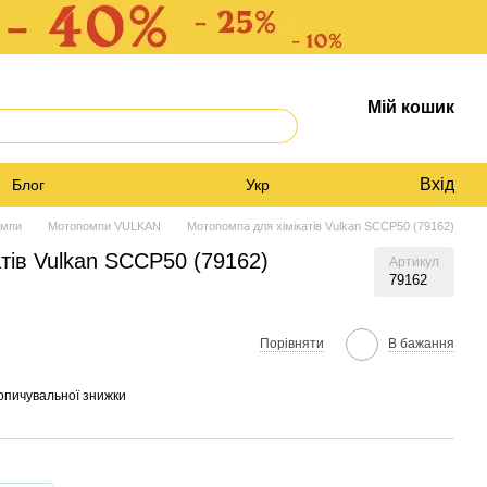
Мій кошик
Вхід
Блог
Укр
омпи
Мотопомпи VULKAN
Мотопомпа для хімікатів Vulkan SCCP50 (79162)
тів Vulkan SCCP50 (79162)
Артикул
79162
Порівняти
В бажання
опичувальної знижки