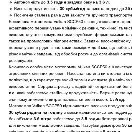
🔹 Автономність до
3.5 годин
завдяки баку на
3.6 л
.
🔹 Висока продуктивність:
30 куб.м/год
та висота подачі до
25 
🔹 Посилена сталева рама для захисту та зручного транспорту
Бензинова мотопомпа Vulkan SCCP50 є спеціалізованим агрег
ефективного перекачування хімічних речовин, технічної та чист
використовується комунальними службами, фермерськими та 
також на промислових підприємствах. Завдяки високоякісному
перекачування рідин з частками розміром до 3 мм, що робить 
різноманітних завдань, від обробки рослин до організації сис
резервуарів.
Ключовою особливістю мотопомпи Vulkan SCCP50 є її конструкці
агресивних хімічних речовин. Насосна частина виготовлена із 
поліефіру, що гарантує тривалий термін експлуатації навіть за
використання. Серцем агрегату є надійний чотиритактний бен
к.с
, який забезпечує стабільну продуктивність. Верхнє розташ
значному зниженню витрат палива, сягаючи всього
1 л/год
.
Мотопомпа Vulkan SCCP50 відзначається високою продуктивні
30 куб.м рідини на годину
з максимальною висотою подачі д
бак об'ємом
3.6 літра
забезпечує до
3.5 годин
безперервної р
для виконання масштабних завдань. Патрубки діаметром
50 м
кріплення шлангів, а глибина забору води сягає
8 метрів
.