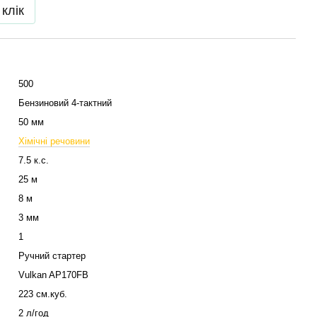
 клік
500
Бензиновий 4-тактний
50 мм
Хімічні речовини
7.5 к.с.
25 м
8 м
3 мм
1
Ручний стартер
Vulkan AP170FB
223 см.куб.
2 л/год