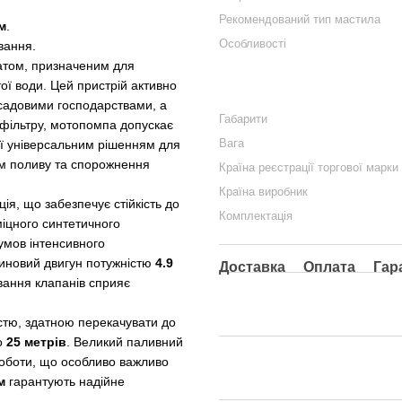
Рекомендований тип мастила
м
.
Особливості
вання.
атом, призначеним для
ої води. Цей пристрій активно
садовими господарствами, а
Габарити
 фільтру, мотопомпа допускає
Вага
її універсальним рішенням для
тем поливу та спорожнення
Країна реєстрації торгової марки
Країна виробник
я, що забезпечує стійкість до
Комплектація
міцного синтетичного
 умов інтенсивного
зиновий двигун потужністю
4.9
Доставка
Оплата
Гар
ування клапанів сприяє
стю, здатною перекачувати до
о
25 метрів
. Великий паливний
оботи, що особливо важливо
м
гарантують надійне