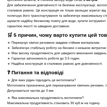
Для забезпечення довговічності та безпеки експлуатації, мо
сталевою рамою. Ця конструкція не тільки захищає агрегат від
полегшує його транспортування та забезпечує максимальну стій
шукаєте надійну бензинову помпу для води, купити інструмент
гарантією якості та швидкою доставкою.
🛒 5 причин, чому варто купити цей то
🔹 Перекачує хімічні речовини завдяки стійким матеріалам.
🔹 Забезпечує стабільну роботу на бензині з низькою витратою
🔹 Має високу продуктивність для швидкого виконання завдань
🔹 Гарантує автономність роботи до 3.5 годин.
🔹 Надійна конструкція зі сталевою рамою для довговічності.
❓ Питання та відповіді
🔹 Для яких рідин підходить ця мотопомпа?
Мотопомпа призначена для перекачування хімічних речовин, тех
Допускаються частки до 3 мм.
🔹 Яка максимальна продуктивність мотопомпи?
Максимальна продуктивність становить 30 куб.м на годину.