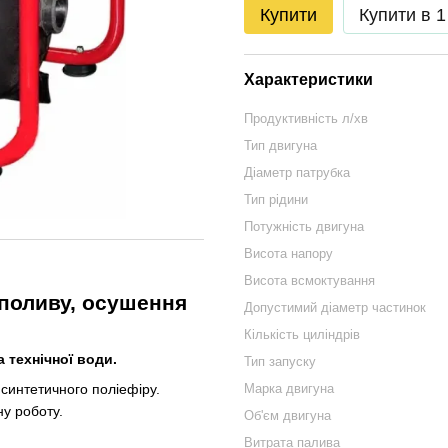
Купити
Купити в 1
Характеристики
Продуктивність л/хв
Тип двигуна
Діаметр патрубка
Тип рідини
Потужність двигуна
Висота напору
Висота всмоктування
поливу, осушення
Допустимий діаметр частинок
Кількість циліндрів
 технічної води.
Тип запуску
 синтетичного поліефіру.
Марка двигуна
ну роботу.
Об'єм двигуна
Витрата палива