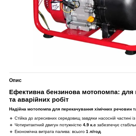
Опис
Ефективна бензинова мотопомпа: для 
та аварійних робіт
Надійна мотопомпа для перекачування хімічних речовин та
🔹 Стійка до агресивних середовищ завдяки насосній частині із
🔹 Чотиритактний двигун потужністю
4.9 к.с
забезпечує стабіль
🔹 Економічна витрата палива: всього
1 л/год
.