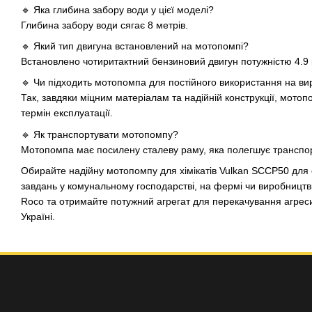
🔹 Яка глибина забору води у цієї моделі?
Глибина забору води сягає 8 метрів.
🔹 Який тип двигуна встановлений на мотопомпі?
Встановлено чотиритактний бензиновий двигун потужністю 4.9 к
🔹 Чи підходить мотопомпа для постійного використання на ви
Так, завдяки міцним матеріалам та надійній конструкції, мото
термін експлуатації.
🔹 Як транспортувати мотопомпу?
Мотопомпа має посилену сталеву раму, яка полегшує транспо
Обирайте надійну мотопомпу для хімікатів Vulkan SCCP50 для
завдань у комунальному господарстві, на фермі чи виробництві
Roco та отримайте потужний агрегат для перекачування агреси
Україні.