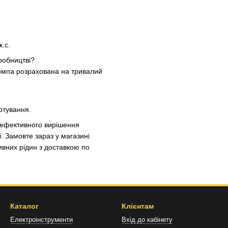
.с.
робництві?
помпа розрахована на тривалий
ртування.
 ефективного вирішення
. Замовте зараз у магазині
вних рідин з доставкою по
Каталог
Клієнтам
Електроінструменти
Вхід до кабінету