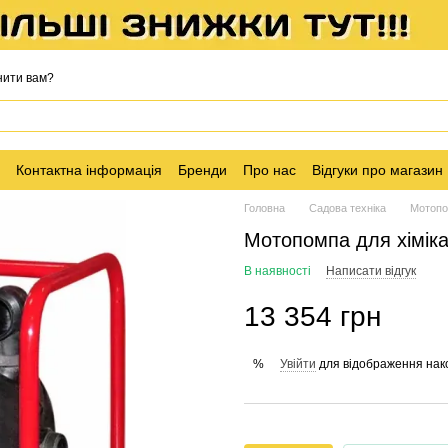
нити вам?
Контактна інформація
Бренди
Про нас
Відгуки про магазин
Головна
Садова техніка
Мотоп
Мотопомпа для хіміка
В наявності
Написати відгук
13 354 грн
Увійти
для відображення нак
%