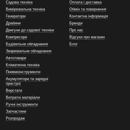
Садова техніка
Оплата і доставка
Вимірювальна техніка
Обмін та повернення
Генератори
Контактна інформація
Драбини
Бренди
Двигуни до садової техніки
Про нас
Компресори
Відгуки про магазин
Будівельне обладнання
Блог
Зварювальне обладнання
Автотовари
Кліматична техніка
Пневмоінструменти
Акумулятори та зарядні
пристрої
Верстати
Витратні матеріали
Ручні інструменти
Запчастини
Розпродаж