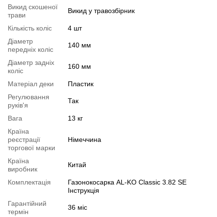
Викид скошеної
Викид у травозбірник
трави
Кількість коліс
4 шт
Діаметр
140 мм
передніх коліс
Діаметр задніх
160 мм
коліс
Матеріал деки
Пластик
Регулювання
Так
руків'я
Вага
13 кг
Країна
реєстрації
Німеччина
торгової марки
Країна
Китай
виробник
Комплектація
Газонокосарка AL-KO Classic 3.82 SE
Інструкція
Гарантійний
36 міс
термін