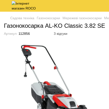
Садова техніка
Газонокосарки
Мережеві газонокосарки
Ме
Газонокосарка AL-KO Classic 3.82 SE
Артикул:
112856
3 відгуки