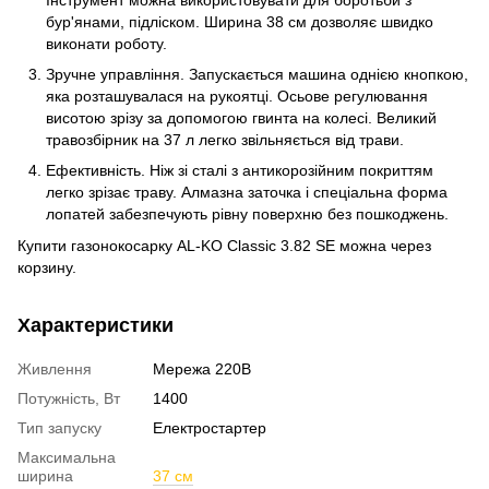
бур'янами, підліском. Ширина 38 см дозволяє швидко
виконати роботу.
Зручне управління. Запускається машина однією кнопкою,
яка розташувалася на рукоятці. Осьове регулювання
висотою зрізу за допомогою гвинта на колесі. Великий
травозбірник на 37 л легко звільняється від трави.
Ефективність. Ніж зі сталі з антикорозійним покриттям
легко зрізає траву. Алмазна заточка і спеціальна форма
лопатей забезпечують рівну поверхню без пошкоджень.
Купити газонокосарку AL-KO Classic 3.82 SE можна через
корзину.
Характеристики
Живлення
Мережа 220В
Потужність, Вт
1400
Тип запуску
Електростартер
Максимальна
ширина
37 см