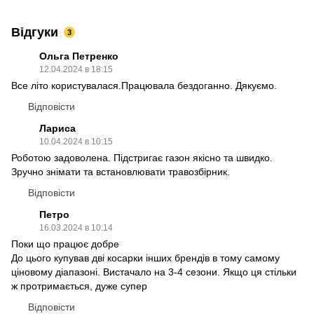
Відгуки
3
Ольга Петренко
12.04.2024 в 18:15
Все літо користувалася.Працювала бездоганно. Дякуємо.
Відповісти
Лариса
10.04.2024 в 10:15
Роботою задоволена. Підстригає газон якісно та швидко.
Зручно знімати та встановлювати травозбірник.
Відповісти
Петро
16.03.2024 в 10:14
Поки що працює добре
До цього купував дві косарки інших брендів в тому самому
ціновому діапазоні. Вистачало на 3-4 сезони. Якщо ця стільки
ж протримається, дуже супер
Відповісти