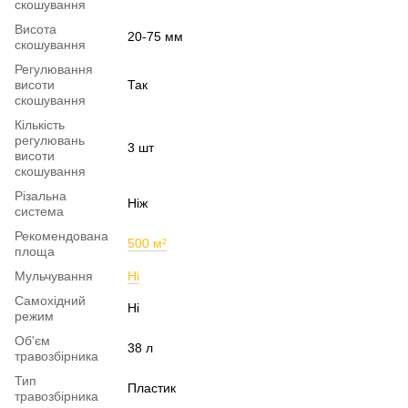
скошування
Висота
20-75 мм
скошування
Регулювання
висоти
Так
скошування
Кількість
регулювань
3 шт
висоти
скошування
Різальна
Ніж
система
Рекомендована
500 м²
площа
Мульчування
Ні
Самохідний
Ні
режим
Об'єм
38 л
травозбірника
Тип
Пластик
травозбірника