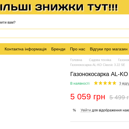
нити вам?
Контактна інформація
Бренди
Про нас
Відгуки про магазин
Головна
Садова техніка
Газоно
Газонокосарка AL-KO Classic 3.22 SE
Газонокосарка AL-KO 
В наявності
3 відг
5 059 грн
5 499 
Увійти
для відображення нак
%