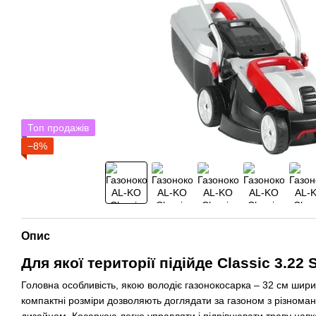
Топ продажів
−8%
Опис
Для якої території підійде Classic 3.22 
Головна особливість, якою володіє газонокосарка – 32 см ширин
компактні розміри дозволяють доглядати за газоном з різном
дизайном. Косаркою легко управляти і підрівнювати траву нав