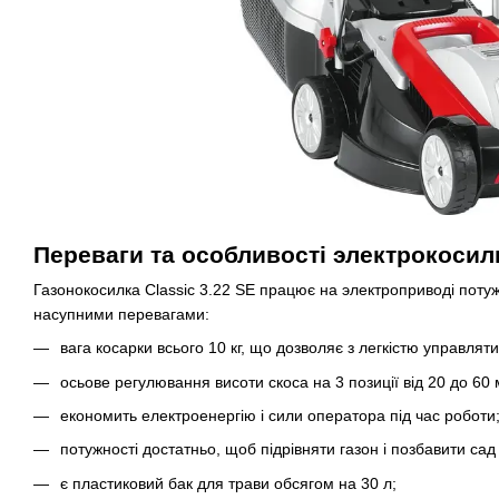
Переваги та особливості электрокосил
Газонокосилка Classic 3.22 SE працює на электроприводі потуж
насупними перевагами:
вага косарки всього 10 кг, що дозволяє з легкістю управляти
осьове регулювання висоти скоса на 3 позиції від 20 до 60 
економить електроенергію і сили оператора під час роботи
потужності достатньо, щоб підрівняти газон і позбавити сад 
є пластиковий бак для трави обсягом на 30 л;