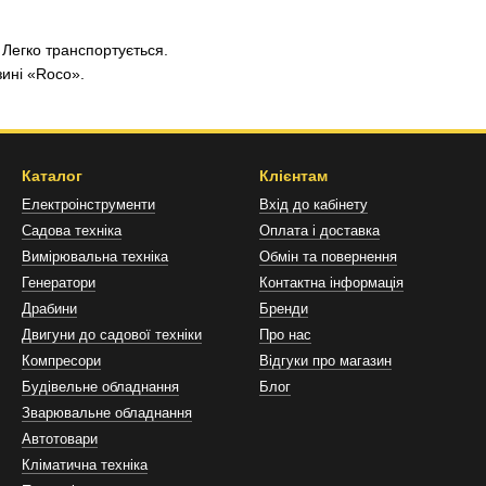
 Легко транспортується.
зині «Roco».
Каталог
Клієнтам
Електроінструменти
Вхід до кабінету
Садова техніка
Оплата і доставка
Вимірювальна техніка
Обмін та повернення
Генератори
Контактна інформація
Драбини
Бренди
Двигуни до садової техніки
Про нас
Компресори
Відгуки про магазин
Будівельне обладнання
Блог
Зварювальне обладнання
Автотовари
Кліматична техніка