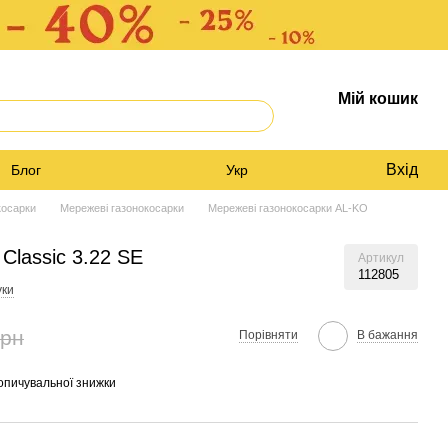
Мій кошик
Вхід
Блог
Укр
косарки
Мережеві газонокосарки
Мережеві газонокосарки AL-KO
Classic 3.22 SE
Артикул
112805
уки
грн
Порівняти
В бажання
опичувальної знижки