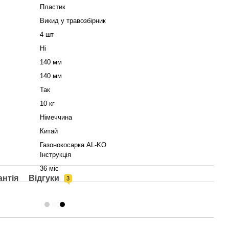
Пластик
Викид у травозбірник
4 шт
Ні
140 мм
140 мм
Так
10 кг
Німеччина
Китай
Газонокосарка AL-KO
Інструкція
36 міс
антія
Відгуки
3