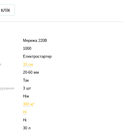
 клік
Мережа 220В
1000
Електростартер
я
32 см
20-60 мм
Так
ошування
3 шт
Ніж
300 м²
Ні
Ні
30 л