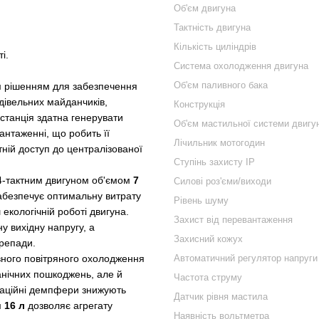
Об'єм двигуна
Тактність двигуна
Кількість циліндрів
і.
Система охолодження двигуна
Об'єм паливного бака
им рішенням для забезпечення
дівельних майданчиків,
Конструкція
останція здатна генерувати
Об'єм мастильної системи двигу
нтаженні, що робить її
Лічильник мотогодин
ній доступ до централізованої
Ступінь захисту IP
4-тактним двигуном об'ємом
7
Силові роз'єми/виходи
абезпечує оптимальну витрату
Рівень шуму
 екологічній роботі двигуна.
Захист від перевантаження
 вихідну напругу, а
Захисний кожух
ерепади.
вного повітряного охолодження
Автоматичний регулятор напруги
анічних пошкоджень, але й
Частота струму
браційні демпфери знижують
Датчик рівня мастила
м
16 л
дозволяє агрегату
Наявність вольтметра