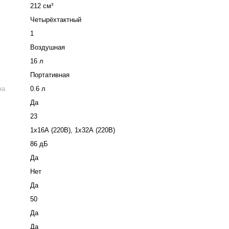
212 см³
Четырёхтактный
1
Воздушная
16 л
Портативная
на
0.6 л
Да
23
1х16А (220В), 1х32А (220В)
86 дБ
Да
Нет
Да
50
Да
Да