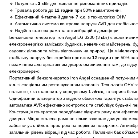
🔹 Потужність
3 кВт
для живлення різноманітних приладів.
🔹 Тривала робота до
12 годин
при 50% навантаженні.
🔹 Ефективний 4-тактний двигун
7 к.с.
з технологією OHV.
🔹 Автоматична система контролю напруги AVR для стабільност
🔹 Надійна сталева рама та антивібраційні демпфери.
Бензиновий генератор Iron Angel EG 3200 (3 кВт) є ефективн
електроенергією заміських будинків, невеликих майстерень, бу
садових ділянок та місць відпочинку на природі. Ця мініелектр
стабільну напругу без стрибків протягом
12 годин
при 50% нава
незамінним альтернативним джерелом живлення там, де відсут
електромережі.
Портативний бензогенератор Iron Angel оснащений потужним 
к.с.
зі спеціальним розташуванням клапанів. Технологія OHV з
пального, яка становить у середньому
1 л/год
, та сприяє більш
Однофазний альтернатор з мідною обмоткою гарантує стабільну
автоматика AVR ефективно контролює та стабілізує будь-які п
Конструкція генератора передбачає відкриту раму для ефекти
двигуна. Міцна сталева рама не тільки захищає двигун від мех
забезпечує стійкість пристрою на нерівних поверхнях. Антиві
загальний рівень вібрації під час роботи. Паливний бак об'ємо