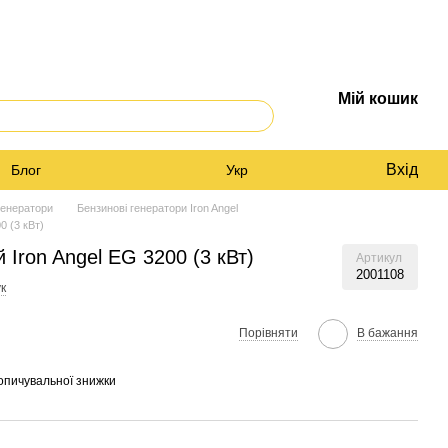
Мій кошик
Вхід
Блог
Укр
генератори
Бензинові генератори Iron Angel
0 (3 кВт)
 Iron Angel EG 3200 (3 кВт)
Артикул
2001108
к
Порівняти
В бажання
опичувальної знижки