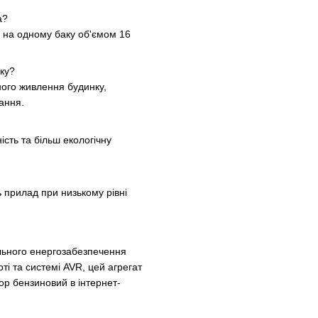
а?
 на одному баку об'ємом 16
ку?
ного живлення будинку,
ання.
сть та більш екологічну
 прилад при низькому рівні
ільного енергозабезпечення
оті та системі AVR, цей агрегат
р бензиновий в інтернет-