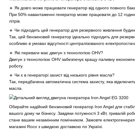
🔹 Як довго може працювати генератор від одного повного бак
При 50% навантаженні генератор може працювати до 12 годин
літрів.
🔹 Чи підходить цей генератор для резервного живлення будин
Так, цей бензиновий генератор ідеально підходить для резерв
особливо в умовах відсутності централізованого електропостач
🔹 Які переваги має двигун з технологією OHV?
Двигун з технологією OHV забезпечує кращу паливну економічні
роботу.
🔹 Чи є в генераторі захист від низького рівня масла?
Так, передбачена автоматична система захисту, яка відключить
масла.
Обирайте надійний бензиновий генератор Iron Angel для стаб
вашого дому чи бізнесу. Завдяки потужності 3 кВт, тривалій роб
стане вашим незамінним помічником. Замовте електрогенерато
магазині Roco з швидкою доставкою по Україні.