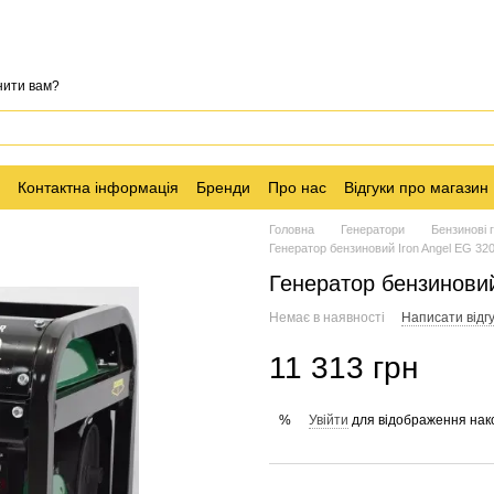
нити вам?
Контактна інформація
Бренди
Про нас
Відгуки про магазин
Головна
Генератори
Бензинові 
Генератор бензиновий Iron Angel EG 320
Генератор бензиновий
Немає в наявності
Написати відгу
11 313 грн
Увійти
для відображення нак
%