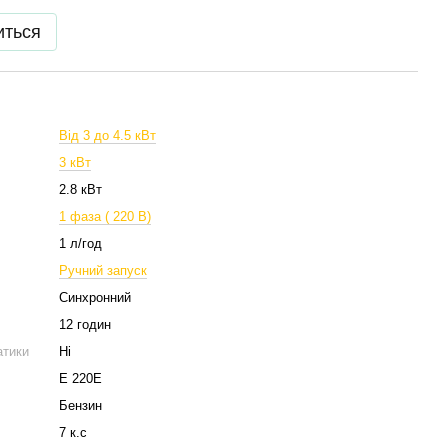
иться
Від 3 до 4.5 кВт
3 кВт
2.8 кВт
1 фаза ( 220 В)
1 л/год
Ручний запуск
Синхронний
12 годин
атики
Ні
Е 220Е
Бензин
7 к.с