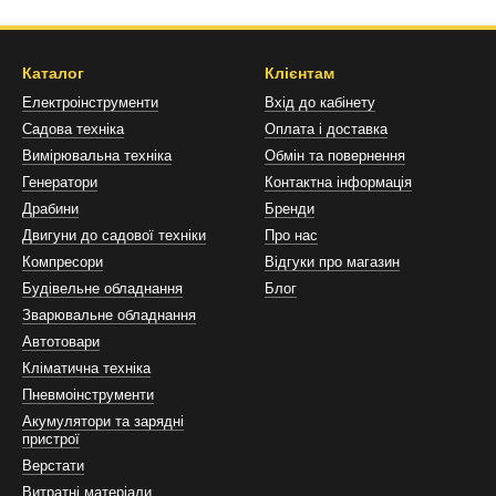
Каталог
Клієнтам
Електроінструменти
Вхід до кабінету
Садова техніка
Оплата і доставка
Вимірювальна техніка
Обмін та повернення
Генератори
Контактна інформація
Драбини
Бренди
Двигуни до садової техніки
Про нас
Компресори
Відгуки про магазин
Будівельне обладнання
Блог
Зварювальне обладнання
Автотовари
Кліматична техніка
Пневмоінструменти
Акумулятори та зарядні
пристрої
Верстати
Витратні матеріали