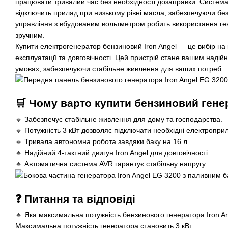
працювати тривалий час без необхідності дозаправки. Систем
відключить прилад при низькому рівні масла, забезпечуючи без
управління з вбудованим вольтметром робить використання г
зручним.
Купити електрогенератор бензиновий Iron Angel — це вибір на 
експлуатації та довговічності. Цей пристрій стане вашим надій
умовах, забезпечуючи стабільне живлення для ваших потреб.
🛒 Чому варто купити бензиновий генер
🔹 Забезпечує стабільне живлення для дому та господарства.
🔹 Потужність 3 кВт дозволяє підключати необхідні електропри
🔹 Тривала автономна робота завдяки баку на 16 л.
🔹 Надійний 4-тактний двигун Iron Angel для довговічності.
🔹 Автоматична система AVR гарантує стабільну напругу.
❓ Питання та відповіді
🔹 Яка максимальна потужність бензинового генератора Iron A
Максимальна потужність генератора становить 3 кВт.