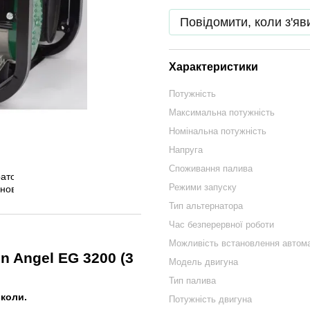
Повідомити, коли з'яв
Характеристики
Потужність
Максимальна потужність
Номінальна потужність
Напруга
Споживання палива
Режими запуску
Тип альтернатора
Час безперервної роботи
Можливість встановлення автом
n Angel EG 3200 (3
Модель двигуна
Тип палива
-коли.
Потужність двигуна