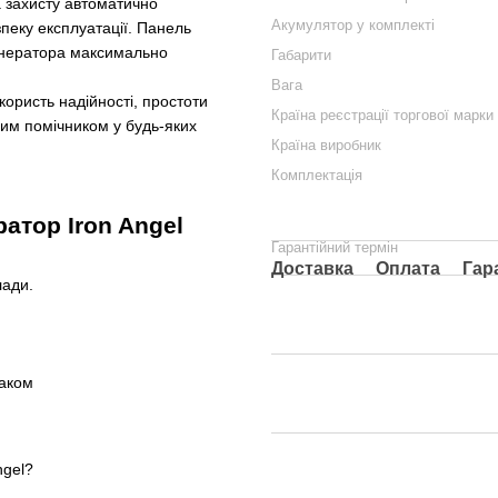
а захисту автоматично
Акумулятор у комплекті
пеку експлуатації. Панель
енератора максимально
Габарити
Вага
користь надійності, простоти
Країна реєстрації торгової марки
ним помічником у будь-яких
Країна виробник
Комплектація
атор Iron Angel
Гарантійний термін
Доставка
Оплата
Гар
лади.
ngel?