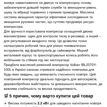
знижує навантаження на двигун та компресорну голову,
забезпечуючи довший термін служби та зменшуючи рівень
шуму та вібрації порівняно з прямим приводом. Масляна
система змащення гарантує ефективне охолодження та
змащення рухомих частин, що суттєво продовжує ресурс
компресора.
Для зручності користувача компресор оснащений двома
манометрами: один для контролю тиску в ресивері, а інший –
для регулювання вихідного тиску. Це дозволяє точно
налаштувати робочий тиск для різних пневматичних
інструментів, від фарбопультів до гайковертів. Міцний
металевий корпус та транспортувальні колеса роблять його
мобільним та стійким під час експлуатації.
Придбати масляний ремінний компресор Vulkan IBL2070Y-
100L в Україні означає отримати надійного помічника для
будь-яких завдань, що вимагають стисненого повітря. Цей
повітряний компресор ідеально підходить для автосервісів,
деревообробних майстерень та домашнього використання, де
важлива стабільність та висока продуктивність.
🛒 5 причин, чому варто купити цей товар
🔹 Висока потужність
2.2 кВт
для швидкого нагнітання повітря.