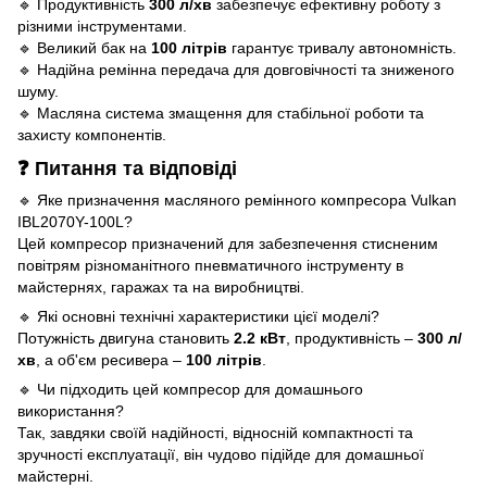
🔹 Продуктивність
300 л/хв
забезпечує ефективну роботу з
різними інструментами.
🔹 Великий бак на
100 літрів
гарантує тривалу автономність.
🔹 Надійна ремінна передача для довговічності та зниженого
шуму.
🔹 Масляна система змащення для стабільної роботи та
захисту компонентів.
❓ Питання та відповіді
🔹 Яке призначення масляного ремінного компресора Vulkan
IBL2070Y-100L?
Цей компресор призначений для забезпечення стисненим
повітрям різноманітного пневматичного інструменту в
майстернях, гаражах та на виробництві.
🔹 Які основні технічні характеристики цієї моделі?
Потужність двигуна становить
2.2 кВт
, продуктивність –
300 л/
хв
, а об'єм ресивера –
100 літрів
.
🔹 Чи підходить цей компресор для домашнього
використання?
Так, завдяки своїй надійності, відносній компактності та
зручності експлуатації, він чудово підійде для домашньої
майстерні.