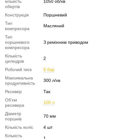
кількість
1050 об/хв
обертів
Конструкція
Поршневий
Тип
Масляний
компресора
Тип
поршневого
З ремінним приводом
компресора
Кількість
2
циліндрів
Робочий тиск
8 бар
Максимальна
300 л/хв
продуктивність
Ресивер
Так
Об'єм
100 л
ресивера
Діаметр
70 мм
поршнів
Кількість коліс
4 шт
Кількість
1