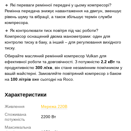
🔹 Які переваги ремінної передачі у цьому компресорі?
Ремінна передача знижує навантаження на двигун, зменшує
рівень шуму та вібрації, а також збільшує термін служби
компресора.
🔹 Як контролювати тиск повітря під час роботи?
Компресор оснащений двома манометрами: один для
контролю тиску в баку, а інший – для регулювання вихідного
тиску.
Обирайте масляний ремінний компресор Vulkan для
ефективної роботи та довговічності. З потужністю
2.2 кВт
та
продуктивністю
300 л/хв
, він стане незамінним помічником у
вашій майстерні. Замовляйте повітряний компресор з баком
на
100 літрів
вже сьогодні на Roco.
Характеристики
Живлення
Мережа 220В
Споживана
2200 Вт
потужність
Максимальна