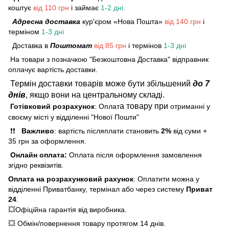
коштує
від 110 грн
і займає
1-2 дні.
Адресна доставка
кур'єром «Нова Пошта»
від 140 грн
і
терміном
1-3 дні
Доставка в
Поштомат
від 85 грн
і термінов
1-3 дні
На товари з позначкою "Безкоштовна Доставка" відправник
оплачує вартість доставки.
Термін доставки товарів може бути збільшений
до 7
днів
, якщо вони на центральному складі.
а товару при
Готівковий розрахунок
: Оплат
отриманні у
своєму місті у відділенні "Нової Пошти"
❗❗
Важливо
: вартість післяплати становить
2%
від суми +
35 грн за оформлення.
Онлайн оплата:
Оплата після оформлення замовлення
згідно реквізитів.
Оплата на розрахунковий рахунок
: Оплатити можна у
відділенні Приватбанку, термінал або через систему
Приват
24
.
💥Офіційна гарантія від виробника.
💥 Обмін/повернення товару протягом 14 днів.