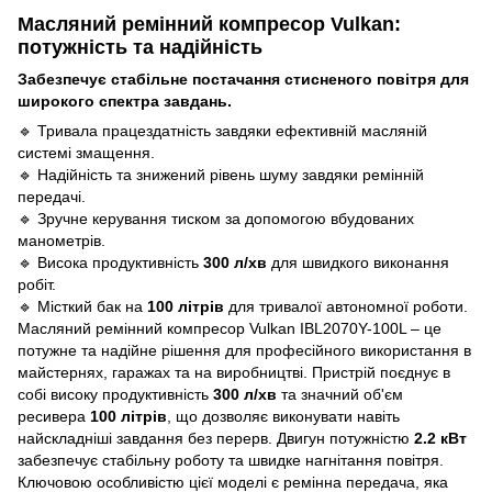
Масляний ремінний компресор Vulkan:
потужність та надійність
Забезпечує стабільне постачання стисненого повітря для
широкого спектра завдань.
🔹 Тривала працездатність завдяки ефективній масляній
системі змащення.
🔹 Надійність та знижений рівень шуму завдяки ремінній
передачі.
🔹 Зручне керування тиском за допомогою вбудованих
манометрів.
🔹 Висока продуктивність
300 л/хв
для швидкого виконання
робіт.
🔹 Місткий бак на
100 літрів
для тривалої автономної роботи.
Масляний ремінний компресор Vulkan IBL2070Y-100L – це
потужне та надійне рішення для професійного використання в
майстернях, гаражах та на виробництві. Пристрій поєднує в
собі високу продуктивність
300 л/хв
та значний об'єм
ресивера
100 літрів
, що дозволяє виконувати навіть
найскладніші завдання без перерв. Двигун потужністю
2.2 кВт
забезпечує стабільну роботу та швидке нагнітання повітря.
Ключовою особливістю цієї моделі є ремінна передача, яка