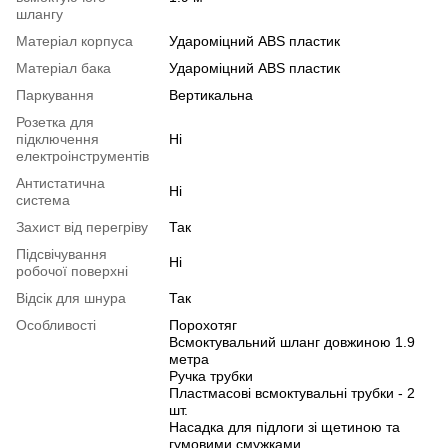
шлангу
Матеріал корпуса
Удароміцний ABS пластик
Матеріал бака
Удароміцний ABS пластик
Паркування
Вертикальна
Розетка для
підключення
Ні
електроінструментів
Антистатична
Ні
система
Захист від перегріву
Так
Підсвічування
Ні
робочої поверхні
Відсік для шнура
Так
Особливості
Порохотяг
Всмоктувальний шланг довжиною 1.9
метра
Ручка трубки
Пластмасові всмоктувальні трубки - 2
шт.
Насадка для підлоги зі щетиною та
гумовими смужками