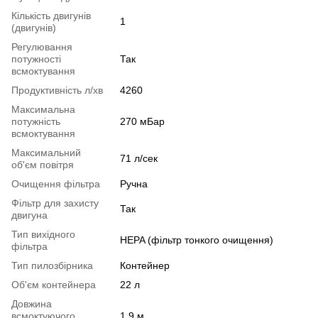
Кількість двигунів
1
(двигунів)
Регулювання
потужності
Так
всмоктування
Продуктивність л/хв
4260
Максимальна
потужність
270 мБар
всмоктування
Максимальний
71 л/сек
об'єм повітря
Очищення фільтра
Ручна
Фільтр для захисту
Так
двигуна
Тип вихідного
HEPA (фільтр тонкого очищення)
фільтра
Тип пилозбірника
Контейнер
Об'єм контейнера
22 л
Довжина
всмоктуючого
1.9 м