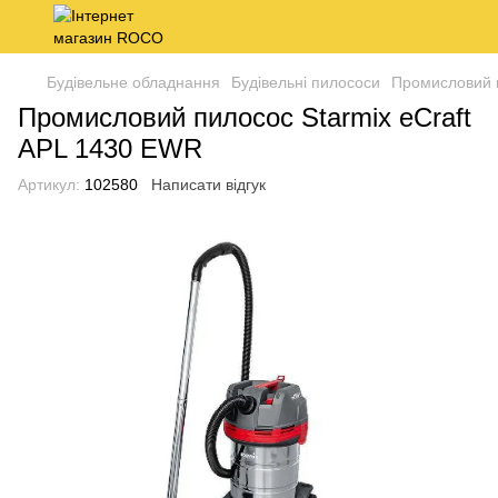
Будівельне обладнання
Будівельні пилососи
Промисловий п
Промисловий пилосос Starmix eCraft
APL 1430 EWR
Артикул:
102580
Написати відгук