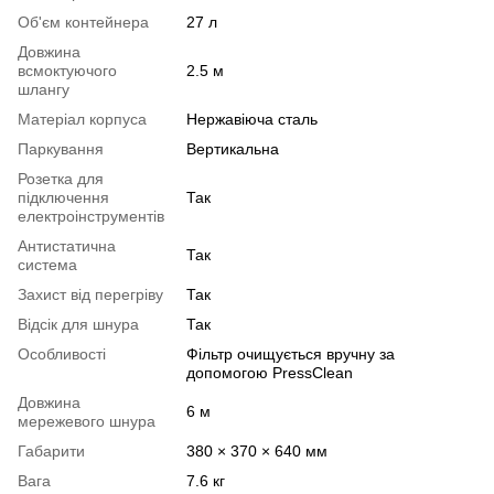
Об'єм контейнера
27 л
Довжина
всмоктуючого
2.5 м
шлангу
Матеріал корпуса
Нержавіюча сталь
Паркування
Вертикальна
Розетка для
підключення
Так
електроінструментів
Антистатична
Так
система
Захист від перегріву
Так
Відсік для шнура
Так
Особливості
Фільтр очищується вручну за
допомогою PressClean
Довжина
6 м
мережевого шнура
Габарити
380 × 370 × 640 мм
Вага
7.6 кг