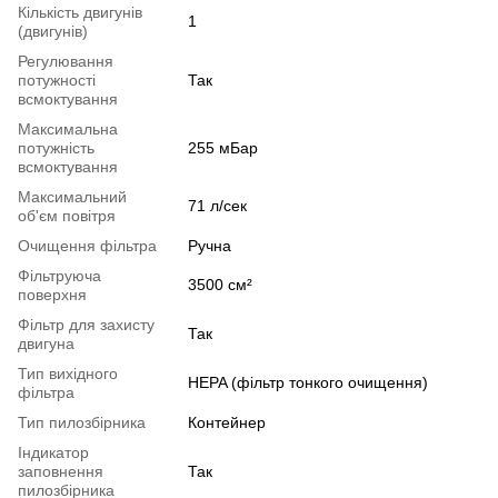
Кількість двигунів
1
(двигунів)
Регулювання
потужності
Так
всмоктування
Максимальна
потужність
255 мБар
всмоктування
Максимальний
71 л/сек
об'єм повітря
Очищення фільтра
Ручна
Фільтруюча
3500 см²
поверхня
Фільтр для захисту
Так
двигуна
Тип вихідного
HEPA (фільтр тонкого очищення)
фільтра
Тип пилозбірника
Контейнер
Індикатор
заповнення
Так
пилозбірника