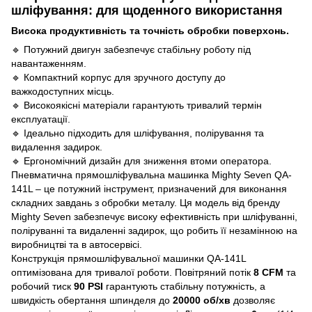
шліфування: для щоденного використання
Висока продуктивність та точність обробки поверхонь.
🔹 Потужний двигун забезпечує стабільну роботу під
навантаженням.
🔹 Компактний корпус для зручного доступу до
важкодоступних місць.
🔹 Високоякісні матеріали гарантують тривалий термін
експлуатації.
🔹 Ідеально підходить для шліфування, полірування та
видалення задирок.
🔹 Ергономічний дизайн для зниження втоми оператора.
Пневматична прямошліфувальна машинка Mighty Seven QA-
141L – це потужний інструмент, призначений для виконання
складних завдань з обробки металу. Ця модель від бренду
Mighty Seven забезпечує високу ефективність при шліфуванні,
поліруванні та видаленні задирок, що робить її незамінною на
виробництві та в автосервісі.
Конструкція прямошліфувальної машинки QA-141L
оптимізована для тривалої роботи. Повітряний потік
8 CFM
та
робочий тиск
90 PSI
гарантують стабільну потужність, а
швидкість обертання шпинделя до
20000 об/хв
дозволяє