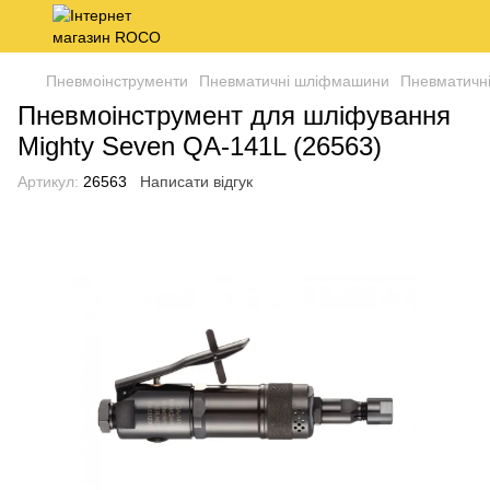
Пневмоінструменти
Пневматичні шліфмашини
Пневматичн
Пневмоінструмент для шліфування
Mighty Seven QA-141L (26563)
Артикул:
26563
Написати відгук