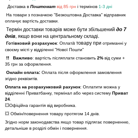
Доставка в
Поштомат
від 85 грн
і термінов
1-3 дні
На товари з позначкою "Безкоштовна Доставка" відправник
оплачує вартість доставки.
Термін доставки товарів може бути збільшений
до 7
днів
, якщо вони на центральному складі.
а товару при
Готівковий розрахунок
: Оплат
отриманні у
своєму місті у відділенні "Нової Пошти"
❗❗
Важливо
: вартість післяплати становить
2%
від суми +
35 грн за оформлення.
Онлайн оплата:
Оплата після оформлення замовлення
згідно реквізитів.
Оплата на розрахунковий рахунок
: Оплатити можна у
відділенні Приватбанку, термінал або через систему
Приват
24
.
💥Офіційна гарантія від виробника.
💥 Обмін/повернення товару протягом 14 днів.
Згідно норм законодавства якщо товар підлягає поверненню,
детальніше в розділі обмін і повернення.