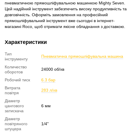
пневматичною прямошліфувальною машинкою Mighty Seven.
Цей надійний інструмент забезпечить високу продуктивність та
довговічність. Оформіть замовлення на професійний
прямошліфувальний інструмент вже сьогодні в інтернет-
магазині Roco, щоб отримати якісне обладнання з доставкою.
Характеристики
Тип
Пневматична прямошліфувальна машина
інструменту
Количество
24000 об/хв
оборотов
Робочий тиск
6.3 бар
Витрата
283 л/хв
повітря
Діаметр
цангового
6 мм
затискача
Діаметр
повітряного
1/4"
штуцера