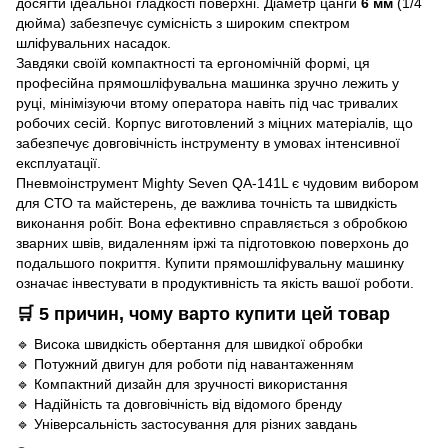
досягти ідеальної гладкості поверхні. Діаметр цанги
6 мм
(1/4
дюйма) забезпечує сумісність з широким спектром
шліфувальних насадок.
Завдяки своїй компактності та ергономічній формі, ця
професійна прямошліфувальна машинка зручно лежить у
руці, мінімізуючи втому оператора навіть під час тривалих
робочих сесій. Корпус виготовлений з міцних матеріалів, що
забезпечує довговічність інструменту в умовах інтенсивної
експлуатації.
Пневмоінструмент Mighty Seven QA-141L є чудовим вибором
для СТО та майстерень, де важлива точність та швидкість
виконання робіт. Вона ефективно справляється з обробкою
зварних швів, видаленням іржі та підготовкою поверхонь до
подальшого покриття. Купити прямошліфувальну машинку
означає інвестувати в продуктивність та якість вашої роботи.
🛒 5 причин, чому варто купити цей товар
🔹 Висока швидкість обертання для швидкої обробки
🔹 Потужний двигун для роботи під навантаженням
🔹 Компактний дизайн для зручності використання
🔹 Надійність та довговічність від відомого бренду
🔹 Універсальність застосування для різних завдань