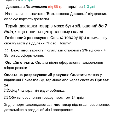
Доставка в
Поштомат
від 85 грн
і термінов
1-3 дні
На товари з позначкою "Безкоштовна Доставка" відправник
оплачує вартість доставки.
Термін доставки товарів може бути збільшений
до 7
днів
, якщо вони на центральному складі.
а товару при
Готівковий розрахунок
: Оплат
отриманні у
своєму місті у відділенні "Нової Пошти"
❗❗
Важливо
: вартість післяплати становить
2%
від суми +
35 грн за оформлення.
Онлайн оплата:
Оплата після оформлення замовлення
згідно реквізитів.
Оплата на розрахунковий рахунок
: Оплатити можна у
відділенні Приватбанку, термінал або через систему
Приват
24
.
💥Офіційна гарантія від виробника.
💥 Обмін/повернення товару протягом 14 днів.
Згідно норм законодавства якщо товар підлягає поверненню,
детальніше в розділі обмін і повернення.