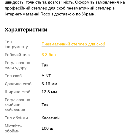
швидкість, точність та довговічність. Оформіть замовлення на
професійний степлер для скоб пневматичний степлер в
інтернет-магазині Roco з доставкою по Україні.
Характеристики
Тип
Пневматичний степлер для скоб
інструменту
Робочий тиск
6.3 бар
Регулювання
Так
сили удару
Тип скоб
А NT
Довжина скоб
6-16 мм
Ширина скоб
12.8 мм
Регулювання
глибини
Так
забивання
Тип обойми
Касетний
Місткість
100 шт
обойми