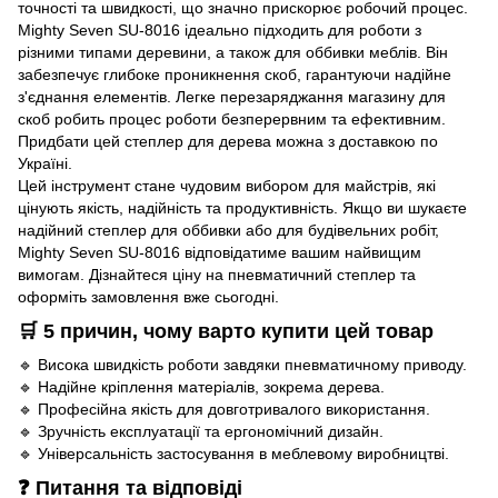
точності та швидкості, що значно прискорює робочий процес.
Mighty Seven SU-8016 ідеально підходить для роботи з
різними типами деревини, а також для оббивки меблів. Він
забезпечує глибоке проникнення скоб, гарантуючи надійне
з'єднання елементів. Легке перезаряджання магазину для
скоб робить процес роботи безперервним та ефективним.
Придбати цей степлер для дерева можна з доставкою по
Україні.
Цей інструмент стане чудовим вибором для майстрів, які
цінують якість, надійність та продуктивність. Якщо ви шукаєте
надійний степлер для оббивки або для будівельних робіт,
Mighty Seven SU-8016 відповідатиме вашим найвищим
вимогам. Дізнайтеся ціну на пневматичний степлер та
оформіть замовлення вже сьогодні.
🛒 5 причин, чому варто купити цей товар
🔹 Висока швидкість роботи завдяки пневматичному приводу.
🔹 Надійне кріплення матеріалів, зокрема дерева.
🔹 Професійна якість для довготривалого використання.
🔹 Зручність експлуатації та ергономічний дизайн.
🔹 Універсальність застосування в меблевому виробництві.
❓ Питання та відповіді