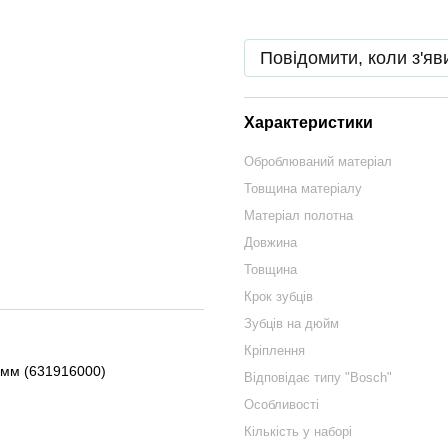
Повідомити, коли з'яв
Характеристики
Оброблюваний матеріал
Товщина матеріалу
Матеріал полотна
Довжина
Товщина
Крок зубців
Зубців на дюйм
Кріплення
 мм (631916000)
Відповідає типу "Bosch"
Особливості
Кількість у наборі