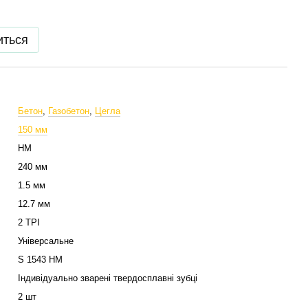
иться
Бетон
,
Газобетон
,
Цегла
150 мм
HM
240 мм
1.5 мм
12.7 мм
2 TPI
Універсальне
S 1543 HM
Індивідуально зварені твердосплавні зубці
2 шт