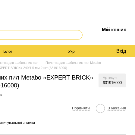
Мій кошик
Вхід
Блог
Укр
отна для шабельних пил
Полотна для шабельних пил Metabo
XPERT BRICK» 240/1.5 мм 2 шт (631916000)
них пил Metabo «EXPERT BRICK»
Артикул
631916000
916000)
к
Порівняти
В бажання
опичувальної знижки