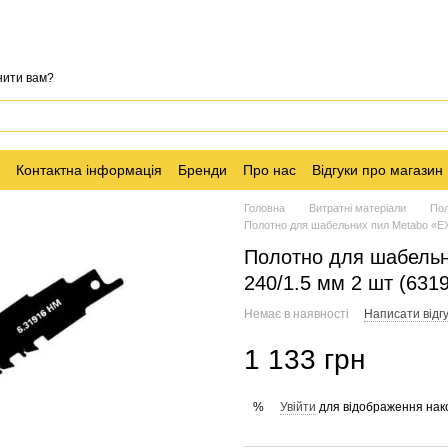
нити вам?
Контактна інформація
Бренди
Про нас
Відгуки про магазин
Головна
Витратні матеріали
Пол
Полотно для шабельних пил Metabo «E
Полотно для шабель
240/1.5 мм 2 шт (631
Немає в наявності
Написати відгу
1 133 грн
Увійти
для відображення нак
%