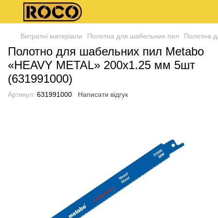
Витратні матеріали
Полотна для шабельних пил
Полотна д
Полотно для шабельних пил Metabo
«HEAVY METAL» 200х1.25 мм 5шт
(631991000)
Артикул:
631991000
Написати відгук