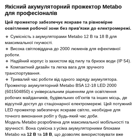
Якісний акумуляторний прожектор Metabo
для професіоналів
Цей прожектор забезпечує яскраве та рівномірне
освітлення робочої зони без прив'язки до електромережі.
🔹 Сумісність з акумуляторами Metabo 12 В та 18 В для
максимальної гнучкості.
🔹 Висока світловіддача до 2000 люменів для ефективної
роботи.
🔹 Надійний корпус із захистом від пилу та бризок води (IP 54).
🔹 Компактний дизайн та легка вага для зручного
транспортування.
🔹 Тривалий час роботи від одного заряду акумулятора.
Прожектор акумуляторний Metabo BSA 12-18 LED 2000
(601504850) є універсальним рішенням для освітлення
робочих майданчиків, будівельних об'єктів та інших місць, де
відсутній доступ до стаціонарної електромережі. Цей потужний
LED прожектор забезпечує яскраве світло, необхідне для
точного виконання робіт у будь-який час доби.
Модель Metabo розроблена для максимальної мобільності та
зручності. Вона сумісна з усіма акумуляторними блоками
Metabo на
12 В
та
18 В
, що дозволяє використовувати вже