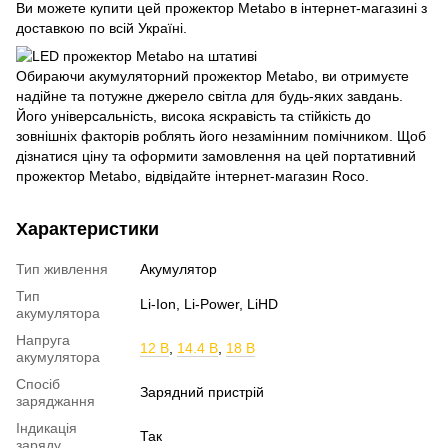
Ви можете купити цей прожектор Metabo в інтернет-магазині з
доставкою по всій Україні.
Обираючи акумуляторний прожектор Metabo, ви отримуєте
надійне та потужне джерело світла для будь-яких завдань.
Його універсальність, висока яскравість та стійкість до
зовнішніх факторів роблять його незамінним помічником. Щоб
дізнатися ціну та оформити замовлення на цей портативний
прожектор Metabo, відвідайте інтернет-магазин Roco.
Характеристики
Тип живлення
Акумулятор
Тип
Li-Ion, Li-Power, LiHD
акумулятора
Напруга
12 В
,
14.4 В
,
18 В
акумулятора
Спосіб
Зарядний пристрій
заряджання
Індикація
Так
заряду