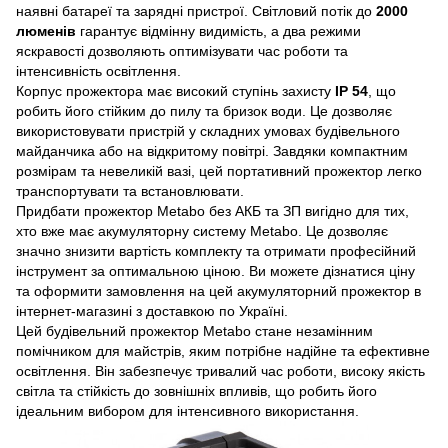
наявні батареї та зарядні пристрої. Світловий потік до
2000
люменів
гарантує відмінну видимість, а два режими
яскравості дозволяють оптимізувати час роботи та
інтенсивність освітлення.
Корпус прожектора має високий ступінь захисту
IP 54
, що
робить його стійким до пилу та бризок води. Це дозволяє
використовувати пристрій у складних умовах будівельного
майданчика або на відкритому повітрі. Завдяки компактним
розмірам та невеликій вазі, цей портативний прожектор легко
транспортувати та встановлювати.
Придбати прожектор Metabo без АКБ та ЗП вигідно для тих,
хто вже має акумуляторну систему Metabo. Це дозволяє
значно знизити вартість комплекту та отримати професійний
інструмент за оптимальною ціною. Ви можете дізнатися ціну
та оформити замовлення на цей акумуляторний прожектор в
інтернет-магазині з доставкою по Україні.
Цей будівельний прожектор Metabo стане незамінним
помічником для майстрів, яким потрібне надійне та ефективне
освітлення. Він забезпечує тривалий час роботи, високу якість
світла та стійкість до зовнішніх впливів, що робить його
ідеальним вибором для інтенсивного використання.