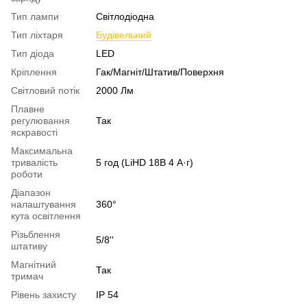
Тип лампи
Світлодіодна
Тип ліхтаря
Будівельний
Тип діода
LED
Кріплення
Гак/Магніт/Штатив/Поверхня
Світловий потік
2000 Лм
Плавне
регулювання
Так
яскравості
Максимальна
тривалість
5 год (LiHD 18В 4 А·г)
роботи
Діапазон
налаштування
360°
кута освітлення
Різьблення
5/8''
штативу
Магнітний
Так
тримач
Рівень захисту
IP 54