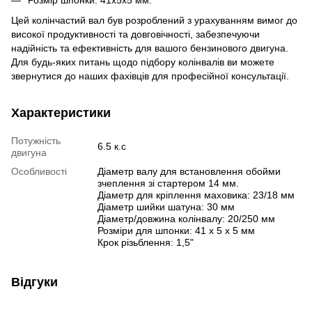
Розмір шпонки: 41х5х5 мм.
Цей колінчастий вал був розроблений з урахуванням вимог до
високої продуктивності та довговічності, забезпечуючи
надійність та ефективність для вашого бензинового двигуна.
Для будь-яких питань щодо підбору колінвалів ви можете
звернутися до наших фахівців для професійної консультації.
Характеристики
Потужність
6.5 к.с
двигуна
Особливості
Діаметр валу для встановлення обойми
зчеплення зі стартером 14 мм.
Діаметр для кріплення маховика: 23/18 мм
Діаметр шийки шатуна: 30 мм
Діаметр/довжина колінвалу: 20/250 мм
Розміри для шпонки: 41 х 5 х 5 мм
Крок різьблення: 1,5"
Відгуки