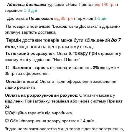
Адресна доставка
кур'єром «Нова Пошта»
від 140 грн
і
терміном
1-3 дні
Доставка в
Поштомат
від 85 грн
і термінов
1-3 дні
На товари з позначкою "Безкоштовна Доставка" відправник
оплачує вартість доставки.
Термін доставки товарів може бути збільшений
до 7
днів
, якщо вони на центральному складі.
а товару при
Готівковий розрахунок
: Оплат
отриманні у
своєму місті у відділенні "Нової Пошти"
❗❗
Важливо
: вартість післяплати становить
2%
від суми +
35 грн за оформлення.
Онлайн оплата:
Оплата після оформлення замовлення
згідно реквізитів.
Оплата на розрахунковий рахунок
: Оплатити можна у
відділенні Приватбанку, термінал або через систему
Приват
24
.
💥Офіційна гарантія від виробника.
💥 Обмін/повернення товару протягом 14 днів.
Згідно норм законодавства якщо товар підлягає поверненню,