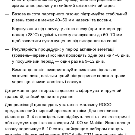
зріз заганяє рослину в глибокий фізіологічний стрес.
Базова висота партерного газону: підтримуйте стабільний
рівень трави в межах 40–50 мм навесні та восени.
Коригування під посуху: у літню спеку (при температурі
понад +28°C) підніміть висоту скошування до 60–70 мм,
щоб захистити вузол кущення від вигорання на сонці.
Регулярність процедури: у період активної вегетації
(травень–червень) косіння проводять один раз на 4–6 днів,
у посушливий період — один раз на 9–12 днів.
Вимога до ножів: використовуйте виключно ідеально
заточені леза, оскільки тупий ніж розриває волокна трави,
через що кінчики жовтіють і сохнуть.
Дотримання цих інтервалів дозволяє сформувати пружний
травостій, стійкий до витоптування.
Для реалізації цих завдань у каталозі магазину ROCO
представлений широкий арсенал техніки. Для невеликих
ділянок до 3–4 соток ідеально підійдуть легкі та тихі електричні
або акумуляторні газонокосарки AL-KO чи Makita. Якщо площа
газону перевищує 6–10 соток, найкращим вибором стануть
самохідні бензинові косарки STIGA або GTM потужністю від 4