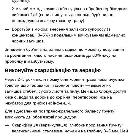
бур'янів).
Хімічний метод: точкова або суцільна обробка гербіцидами
вибіркової дії (вони знищують дводольні бур'яни, не
пошкоджуючи злакову газонну траву).
Боротьба з мохом: внесення залізного купоросу (в
концентрації 3–5%) з подальшим вичісуванням відмерлих
чорних залишків.
Знищення бур'янів на ранніх стадіях, до моменту дозрівання
та розлітання їхнього насіння, економить до 80% часу на
прополку в майбутньому.
Виконуйте скарифікацію та аерацію
Через 2–3 роки після посіву біля коріння трави накопичується
товстий шар так званої «газонної повсті» — відмерлих
залишків стебел, сухого листя та пилу. Цей шар блокує доступ
кисню, води та добрив до коріння, перетворюючись на
інкубатор для грибкових інфекцій.
Для відновлення повітряно-крапельного балансу ґрунту
виконують дві обов'язкові процедури:
Скарифікація (вертикуляція): глибоке прорізання ґрунту
вертикальними сталевими ножами на глибину 3–5 мм. Цей