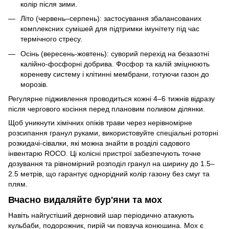
колір після зими.
Літо (червень–серпень): застосування збалансованих
комплексних сумішей для підтримки імунітету під час
термічного стресу.
Осінь (вересень-жовтень): суворий перехід на безазотні
калійно-фосфорні добрива. Фосфор та калій зміцнюють
кореневу систему і клітинні мембрани, готуючи газон до
морозів.
Регулярне підживлення проводиться кожні 4–6 тижнів відразу
після чергового косіння перед плановим поливом ділянки.
Щоб уникнути хімічних опіків трави через нерівномірне
розсипання гранул руками, використовуйте спеціальні роторні
розкидачі-сівалки, які можна знайти в розділі садового
інвентарю ROCO. Ці колісні пристрої забезпечують точне
дозування та рівномірний розподіл гранул на ширину до 1.5–
2.5 метрів, що гарантує однорідний колір газону без смуг та
плям.
Вчасно видаляйте бур'яни та мох
Навіть найгустіший дерновий шар періодично атакують
кульбаби, подорожник, пирій чи повзуча конюшина. Мох є