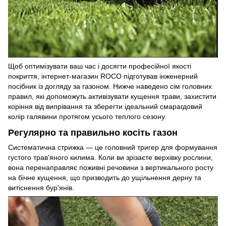
Щоб оптимізувати ваш час і досягти професійної якості
покриття, інтернет-магазин ROCO підготував інженерний
посібник із догляду за газоном. Нижче наведено сім головних
правил, які допоможуть активізувати кущення трави, захистити
коріння від випрівання та зберегти ідеальний смарагдовий
колір галявини протягом усього теплого сезону.
Регулярно та правильно косіть газон
Систематична стрижка — це головний тригер для формування
густого трав'яного килима. Коли ви зрізаєте верхівку рослини,
вона перенаправляє поживні речовини з вертикального росту
на бічне кущення, що призводить до ущільнення дерну та
витіснення бур'янів.