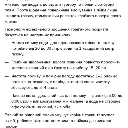
миттєво призводить до втрати тургору та появи сіро-бурих
плям. Проте щоденне поверхневе змочування з лійки лише
шкодить газону, стимулюючи розвиток слабкого поверхневого
коріння.
Технологія ефективного зрошення трав'яного покриття
базується на наступних принципах:
Норма виливу води: для одноразового якісного поливу
потрібно від 20 до 30 літрів води на 1 квадратний метр
газону.
Глибина зволоження: волога повинна повністю просочити
коренезакладний шар ґрунту на глибину 15–20 см.
Частота поливу: у помірну погоду достатньо 1–2 рясних
поливів на тиждень, у період затяжної спеки частоту
збільшують до 3–4 разів.
Часове вікно: ідеальний час для поливу — ранок (з 5:00 до
8:00), коли випаровування мінімальне, а вода не створює
ефекту лінзи на сонці, як в обід.
Рясний та рідкісний полив змушує коріння трави тягнутися
вглиб, роблячи газон автономним та стійким до тривалої
посухи.