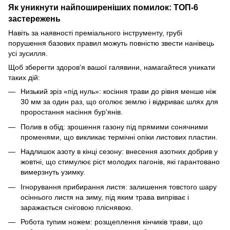
Як уникнути найпоширеніших помилок: ТОП-6
застережень
Навіть за наявності преміального інструменту, грубі
порушення базових правил можуть повністю звести нанівець
усі зусилля.
Щоб зберегти здоров'я вашої галявини, намагайтеся уникати
таких дій:
Низький зріз «під нуль»: косіння трави до рівня менше ніж
30 мм за один раз, що оголює землю і відкриває шлях для
проростання насіння бур'янів.
Полив в обід: зрошення газону під прямими сонячними
променями, що викликає термічні опіки листових пластин.
Надлишок азоту в кінці сезону: внесення азотних добрив у
жовтні, що стимулює ріст молодих пагонів, які гарантовано
вимерзнуть узимку.
Ігнорування прибирання листя: залишення товстого шару
осіннього листя на зиму, під яким трава випріває і
заражається сніговою пліснявою.
Робота тупим ножем: розщеплення кінчиків трави, що