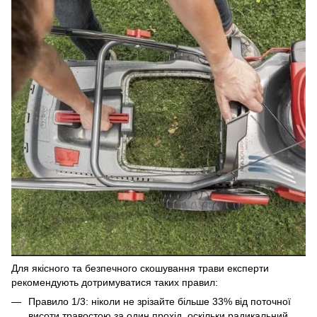
Для якісного та безпечного скошування трави експерти
рекомендують дотримуватися таких правил:
Правило 1/3: ніколи не зрізайте більше 33% від поточної
висоти травостою за один прохід, оскільки радикальний