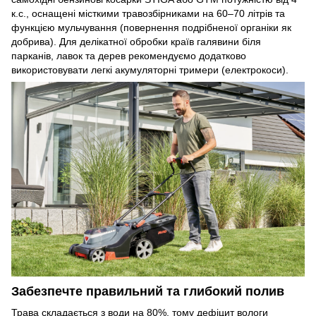
к.с., оснащені місткими травозбірниками на 60–70 літрів та
функцією мульчування (повернення подрібненої органіки як
добрива). Для делікатної обробки країв галявини біля
парканів, лавок та дерев рекомендуємо додатково
використовувати легкі акумуляторні тримери (електрокоси).
Забезпечте правильний та глибокий полив
Трава складається з води на 80%, тому дефіцит вологи