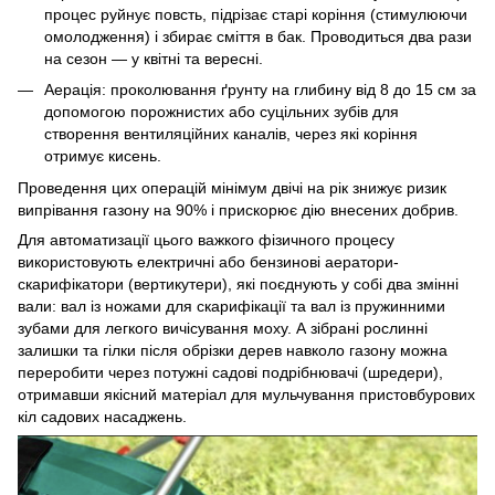
процес руйнує повсть, підрізає старі коріння (стимулюючи
омолодження) і збирає сміття в бак. Проводиться два рази
на сезон — у квітні та вересні.
Аерація: проколювання ґрунту на глибину від 8 до 15 см за
допомогою порожнистих або суцільних зубів для
створення вентиляційних каналів, через які коріння
отримує кисень.
Проведення цих операцій мінімум двічі на рік знижує ризик
випрівання газону на 90% і прискорює дію внесених добрив.
Для автоматизації цього важкого фізичного процесу
використовують електричні або бензинові аератори-
скарифікатори (вертикутери), які поєднують у собі два змінні
вали: вал із ножами для скарифікації та вал із пружинними
зубами для легкого вичісування моху. А зібрані рослинні
залишки та гілки після обрізки дерев навколо газону можна
переробити через потужні садові подрібнювачі (шредери),
отримавши якісний матеріал для мульчування пристовбурових
кіл садових насаджень.