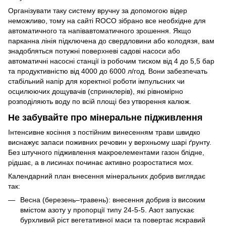
Організувати таку систему вручну за допомогою відер
неможливо, тому на сайті ROCO зібрано все необхідне для
автоматичного та напівавтоматичного зрошення. Якщо
парканна лінія підключена до свердловини або колодязя, вам
знадобляться потужні поверхневі садові насоси або
автоматичні насосні станції із робочим тиском від 4 до 5,5 бар
та продуктивністю від 4000 до 6000 л/год. Вони забезпечать
стабільний напір для коректної роботи імпульсних чи
осцилюючих дощувачів (спринклерів), які рівномірно
розподіляють воду по всій площі без утворення калюж.
Не забувайте про мінеральне підживлення
Інтенсивне косіння з постійним винесенням трави швидко
виснажує запаси поживних речовин у верхньому шарі ґрунту.
Без штучного підживлення макроелементами газон блідне,
рідшає, а в лисинах починає активно розростатися мох.
Календарний план внесення мінеральних добрив виглядає
так:
Весна (березень–травень): внесення добрив із високим
вмістом азоту у пропорції типу 24-5-5. Азот запускає
бурхливий ріст вегетативної маси та повертає яскравий