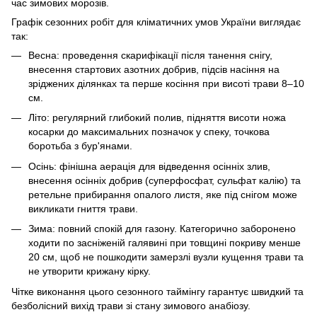
час зимових морозів.
Графік сезонних робіт для кліматичних умов України виглядає
так:
Весна: проведення скарифікації після танення снігу,
внесення стартових азотних добрив, підсів насіння на
зріджених ділянках та перше косіння при висоті трави 8–10
см.
Літо: регулярний глибокий полив, підняття висоти ножа
косарки до максимальних позначок у спеку, точкова
боротьба з бур'янами.
Осінь: фінішна аерація для відведення осінніх злив,
внесення осінніх добрив (суперфосфат, сульфат калію) та
ретельне прибирання опалого листя, яке під снігом може
викликати гниття трави.
Зима: повний спокій для газону. Категорично заборонено
ходити по засніженій галявині при товщині покриву менше
20 см, щоб не пошкодити замерзлі вузли кущення трави та
не утворити крижану кірку.
Чітке виконання цього сезонного таймінгу гарантує швидкий та
безболісний вихід трави зі стану зимового анабіозу.