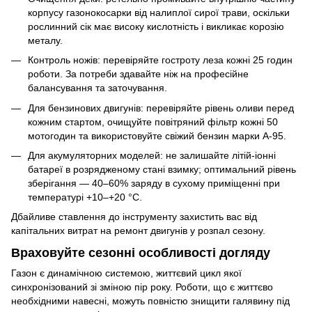
корпусу газонокосарки від налиплої сирої трави, оскільки
рослинний сік має високу кислотність і викликає корозію
металу.
Контроль ножів: перевіряйте гостроту леза кожні 25 годин
роботи. За потреби здавайте ніж на професійне
балансування та заточування.
Для бензинових двигунів: перевіряйте рівень оливи перед
кожним стартом, очищуйте повітряний фільтр кожні 50
мотогодин та використовуйте свіжий бензин марки А-95.
Для акумуляторних моделей: не залишайте літій-іонні
батареї в розрядженому стані взимку; оптимальний рівень
зберігання — 40–60% заряду в сухому приміщенні при
температурі +10–+20 °C.
Дбайливе ставлення до інструменту захистить вас від
капітальних витрат на ремонт двигунів у розпал сезону.
Враховуйте сезонні особливості догляду
Газон є динамічною системою, життєвий цикл якої
синхронізований зі зміною пір року. Роботи, що є життєво
необхідними навесні, можуть повністю знищити галявину під