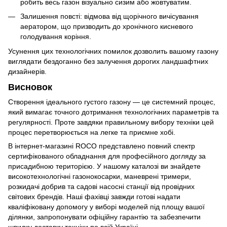
робить весь газон візуально сизим або жовтуватим.
Залишення повсті: відмова від щорічного вичісування
аератором, що призводить до хронічного кисневого
голодування коріння.
Усунення цих технологічних помилок дозволить вашому газону
виглядати бездоганно без залучення дорогих ландшафтних
дизайнерів.
Висновок
Створення ідеального густого газону — це системний процес,
який вимагає точного дотримання технологічних параметрів та
регулярності. Проте завдяки правильному вибору техніки цей
процес перетворюється на легке та приємне хобі.
В інтернет-магазині ROCO представлено повний спектр
сертифікованого обладнання для професійного догляду за
присадибною територією. У нашому каталозі ви знайдете
високотехнологічні газонокосарки, маневрені тримери,
розкидачі добрив та садові насосні станції від провідних
світових брендів. Наші фахівці завжди готові надати
кваліфіковану допомогу у виборі моделей під площу вашої
ділянки, запропонувати офіційну гарантію та забезпечити